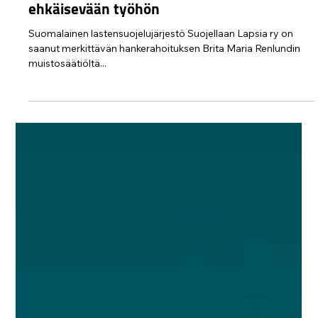
Protect Children
1.4.2025
2 min käytetty lukemiseen
Ensimmäinen merkittävä kansallinen
rahoitus Suojellaan Lapsia ry:lle lapsiin
kohdistuvaa seksuaaliväkivaltaa
ehkäisevään työhön
Suomalainen lastensuojelujärjestö Suojellaan Lapsia ry on
saanut merkittävän hankerahoituksen Brita Maria Renlundin
muistosäätiöltä...