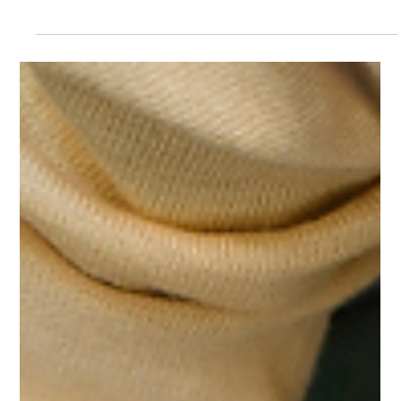
äärimmäisen väkivaltaisesta "The Com" -
verkostosta – uhreina etenkin lapset ja
nuoret
Poliisissa seurataan tiiviisti verkossa ja reaalimaailmassa
esiintyvää kansainvälistä, äärimmäisen väkivaltaista "The
Com" -verkostoa, jonka toiminnan rantautumisesta myös
Suomeen on viitteitä. Verkoston uhreina ovat erityisesti lapset,
nuoret ja haavoittuvassa asemassa olevat henkilöt. Poliisi
toivoo lasten ja nuorten läheisiltä tarkkaavaisuutta asian
suhteen.