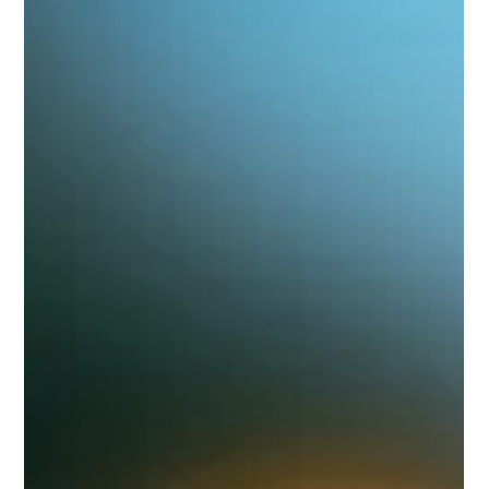
Lapsiin kohdistuvan
seksuaalikuvamateriaalin käytön taustalla
usein muutakin väkivaltaa – ainutlaatuinen
aineisto koottiin käyttäjiltä pimeän verkon
kautta
LEHDISTÖTIEDOTE Tämän lehdistötiedotteen on laatinut Itä-
Suomen yliopisto (UEF). Aikuisiin kohdistuvista
seksuaalirikoksista syytteen...