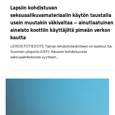
Protect Children
19.2.2025
3 min käytetty lukemiseen