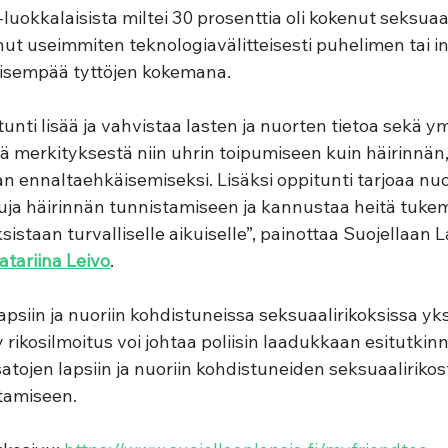
luokkalaisista miltei 30 prosenttia oli kokenut seksuaal
nut useimmiten teknologiavälitteisesti puhelimen tai in
yleisempää tyttöjen kokemana.  
unti lisää ja vahvistaa lasten ja nuorten tietoa sekä 
ä merkityksestä niin uhrin toipumiseen kuin häirinnän
an ennaltaehkäisemiseksi. Lisäksi oppitunti tarjoaa nuor
luja häirinnän tunnistamiseen ja kannustaa heitä tuke
taan turvalliselle aikuiselle”, painottaa Suojellaan La
atariina Leivo
. 
lapsiin ja nuoriin kohdistuneissa seksuaalirikoksissa yks
 rikosilmoitus voi johtaa poliisin laadukkaan esitutkin
tojen lapsiin ja nuoriin kohdistuneiden seksuaalirikos
ttamiseen.  