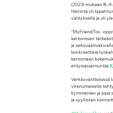
(2023) mukaan 8.–9.-
Häirintä oli tapahtu
välityksellä ja oli 
“MyFriendToo -oppit
kertomisen tärkeäst
ja seksuaaliväkivall
konkreettisia työka
kertomaan kokemuksis
erityisasiantuntija 
K
Verkkovälitteisissä 
viranomaiselle tehty
kymmenien ja jopa sa
ja syyllisten kiinnio