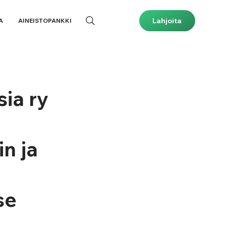
Lahjoita
A
AINEISTOPANKKI
sia ry
in ja
se