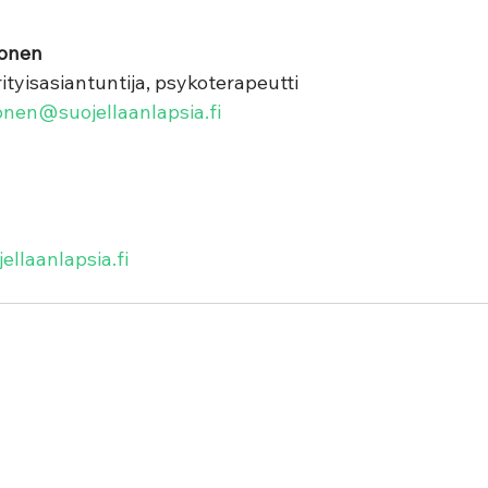
onen  
ityisasiantuntija, psykoterapeutti  
onen@suojellaanlapsia.fi
ellaanlapsia.fi