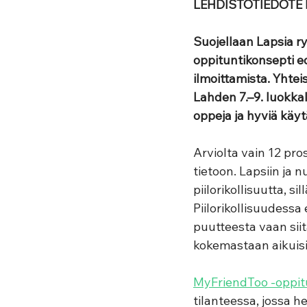
LEHDISTÖTIEDOTE He
Suojellaan Lapsia ry
oppituntikonsepti ed
ilmoittamista. Yhtei
Lahden 7.–9. luokkal
oppeja ja hyviä käyt
Arviolta vain 12 pro
tietoon. Lapsiin ja 
piilorikollisuutta, s
Piilorikollisuudessa
puutteesta vaan siit
kokemastaan aikuisill
MyFriendToo -oppit
tilanteessa, jossa h