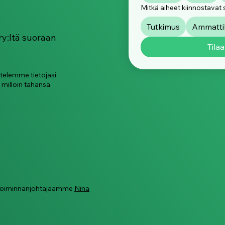
2026
pelkk
Mitkä aiheet kiinnostavat 
riitä
Tutkimus
Ammattik
ry:ltä suoraan
Tilaa
ttelemme tietojasi
 milloin tahansa.
ä toiminnanjohtajaamme
Nina