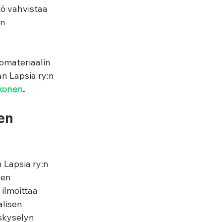
tö vahvistaa 
n 
omateriaalin 
an Lapsia ry:n 
konen
.
en 
 Lapsia ry:n 
sen 
ilmoittaa 
lisen 
skyselyn 