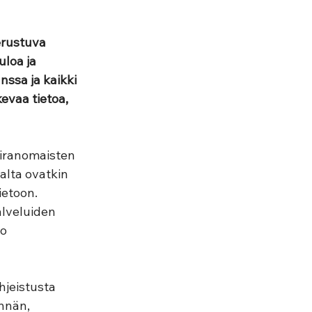
erustuva 
loa ja 
ssa ja kaikki 
evaa tietoa, 
viranomaisten 
alta ovatkin 
ietoon. 
alveluiden 
o 
hjeistusta 
nnän, 