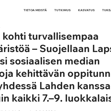
TIETOA MEISTÄ
TUTKIMUS
KASVATUS
TUKE
4
kohti turvallisempaa
ristöä – Suojellaan Lap
si sosiaalisen median
toja kehittävän oppitunn
 yhdessä Lahden kanssa
n kaikki 7.–9. luokkalai