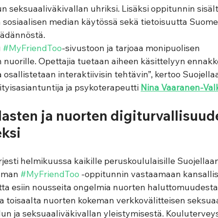
 seksuaaliväkivallan uhriksi. Lisäksi oppitunnin sisäl
a sosiaalisen median käytössä sekä tietoisuutta Suome
äädännöstä. 
 
#MyFriendToo
-sivustoon ja tarjoaa monipuolisen 
uorille. Opettajia tuetaan aiheen käsittelyyn ennakk
ta osallistetaan interaktiivisin tehtävin”, kertoo Suojella
ityisasiantuntija ja psykoterapeutti
Nina Vaaranen-Val
lasten ja nuorten digiturvallisuud
ksi 
esti helmikuussa kaikille peruskoululaisille Suojellaan
aman 
#MyFriendToo
 -oppitunnin vastaamaan kansalli
ta esiin nousseita ongelmia nuorten haluttomuudesta 
ja toisaalta nuorten kokeman verkkovälitteisen seksuaa
lun ja seksuaaliväkivallan yleistymisestä. Koulutervey