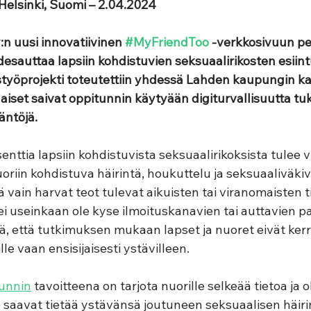
lsinki, Suomi – 2.04.2024
:n uusi innovatiivinen 
#MyFriendToo
 -verkkosivuun p
esauttaa lapsiin kohdistuvien seksuaalirikosten esiintu
styöprojekti toteutettiin yhdessä Lahden kaupungin kan
aiset saivat oppitunnin käytyään digiturvallisuutta tuk
äntöjä.
senttia lapsiin kohdistuvista seksuaalirikoksista tulee 
nuoriin kohdistuva häirintä, houkuttelu ja seksuaaliväkiv
illä vain harvat teot tulevat aikuisten tai viranomaisten t
 ei useinkaan ole kyse ilmoituskanavien tai auttavien p
ä, että tutkimuksen mukaan lapset ja nuoret eivät kerr
e vaan ensisijaisesti ystävilleen.  
unnin
 tavoitteena on tarjota nuorille selkeää tietoa ja o
e saavat tietää ystävänsä joutuneen seksuaalisen häiri