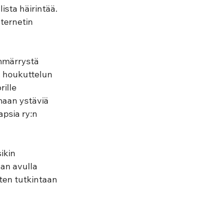
ista häirintää. 
ternetin 
ymmärrystä 
, houkuttelun 
ille 
maan ystäviä 
psia ry:n 
ikin 
nan avulla 
ten tutkintaan 