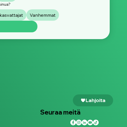
ä rajoittaminen ei silti
sinua?
asvattajat
Vanhemmat
Lahjoita
Seuraa meitä