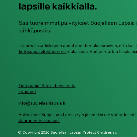
lapsille kaikkialla.
salakuvaamiseen
Saa tuoreimmat päivitykset Suojellaan Lapsia 
sähköpostiisi.
Tilaamalla uutiskirjeen annat suostumuksesi siihen, että käsi
tietosuojaselosteemme
mukaisesti. Voit peruuttaa tilauksesi
Tietosuoja- & rekisteriseloste
Evästeet
info@suojellaanlapsia.fi
Hakeaksesi Suojellaan Lapsia ry:n jäseneksi ole yhteydess
Vaaranen-Valkoseen.
© Copyright 2026 Suojellaan Lapsia, Protect Children ry.