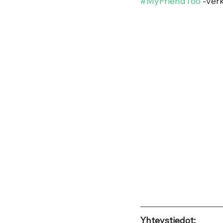
#MyFriendToo
 -ver
Yhteystiedot: