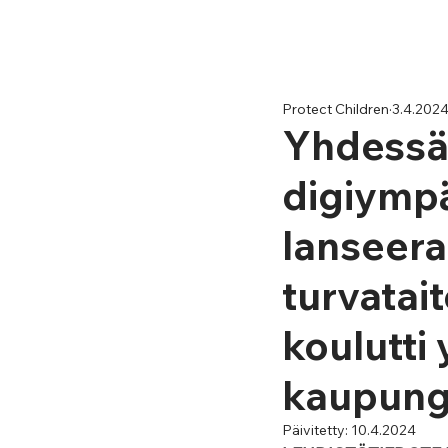
Protect Children
3.4.202
Yhdessä 
digiympä
lanseera
turvatai
koulutti
kaupungi
Päivitetty:
10.4.2024