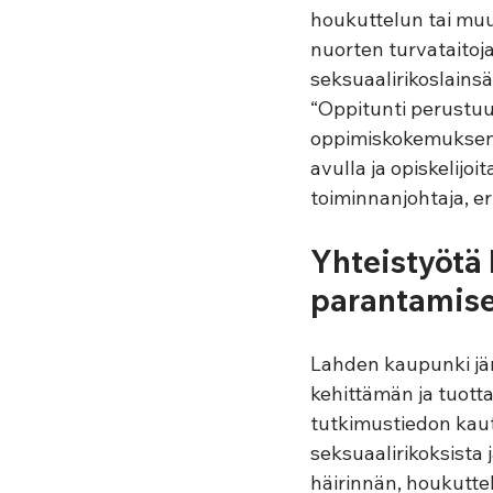
houkuttelun tai muun
nuorten turvataitoj
seksuaalirikoslains
“Oppitunti perustuu
oppimiskokemuksen n
avulla ja opiskelijoi
toiminnanjohtaja, er
Yhteistyötä 
parantamise
Lahden kaupunki järj
kehittämän ja tuott
tutkimustiedon kaut
seksuaalirikoksista 
häirinnän, houkutte