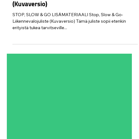
Protect Children
27.10.2022
1 min käytetty lukemiseen
Stop, Slow & Go- Liikennevalojuliste
(Kuvaversio)
STOP, SLOW & GO LISÄMATERIAALI Stop, Slow & Go-
Liikennevalojuliste (Kuvaversio) Tämä juliste sopii etenkin
erityistä tukea tarvitseville...