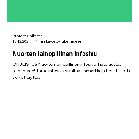
Protect Children
10.12.2021
1 min käytetty lukemiseen
Nuorten lainopillinen infosivu
OHJEISTUS Nuorten lainopillinen infosivu Tieto auttaa
toimimaan! Tämä infosivu sisältää esimerkkejä teoista, jotka
voivat täyttää...