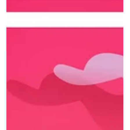
Stop, Slow & Go LISÄMATERIAALI Stop, Slow & Go
Liikennevalomalli Liikennevalomalli, johon Stop, Slow & Go
oppimateriaalit pohjautuvat,...