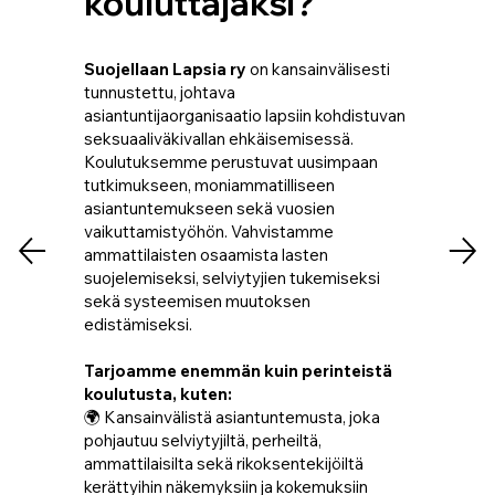
kouluttajaksi?
Suojellaan Lapsia ry
on kansainvälisesti
tunnustettu, johtava
asiantuntijaorganisaatio lapsiin kohdistuvan
seksuaaliväkivallan ehkäisemisessä.
Koulutuksemme perustuvat uusimpaan
tutkimukseen, moniammatilliseen
asiantuntemukseen sekä vuosien
vaikuttamistyöhön. Vahvistamme
ammattilaisten osaamista lasten
suojelemiseksi, selviytyjien tukemiseksi
sekä systeemisen muutoksen
edistämiseksi.
Tarjoamme enemmän kuin perinteistä
koulutusta, kuten:
🌍 Kansainvälistä asiantuntemusta, joka
pohjautuu selviytyjiltä, perheiltä,
ammattilaisilta sekä rikoksentekijöiltä
kerättyihin näkemyksiin ja kokemuksiin