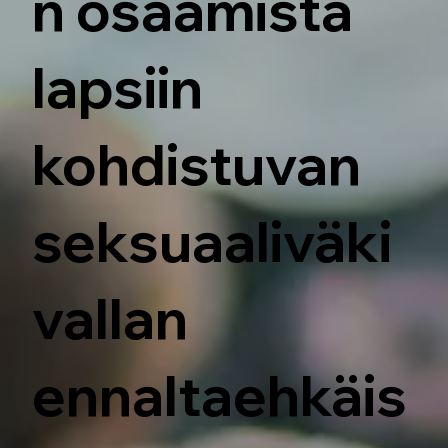
n osaamista
lapsiin
kohdistuvan
seksuaaliväki
vallan
ennaltaehkäis