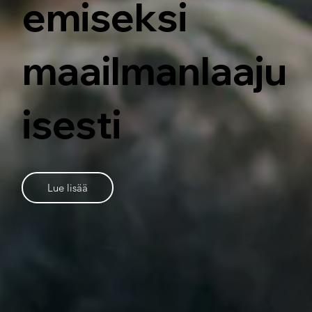
emiseksi
maailmanlaaju
isesti
Lue lisää