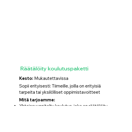
Räätälöity koulutuspaketti
Kesto:
Mukautettavissa
Sopii erityisesti: Tiimeille, joilla on erityisiä
tarpeita tai yksilölliset oppimistavoitteet
Mitä tarjoamme:
Yhteissuunniteltu koulutus, joka on räätälöity
tarpeisiisi
Sisällöltään ja toteutukseltaan joustava
koulutuspaketti – yksittäisistä
koulutuskerroista laajempiin