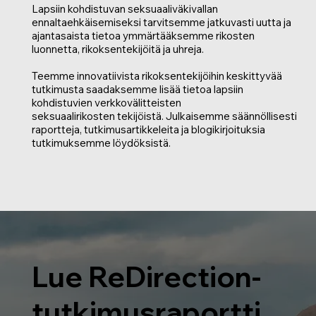
Lapsiin kohdistuvan seksuaaliväkivallan
ennaltaehkäisemiseksi tarvitsemme jatkuvasti uutta ja
ajantasaista tietoa ymmärtääksemme rikosten
luonnetta, rikoksentekijöitä ja uhreja.
Teemme innovatiivista rikoksentekijöihin keskittyvää
tutkimusta saadaksemme lisää tietoa lapsiin
kohdistuvien verkkovälitteisten
seksuaalirikosten tekijöistä. Julkaisemme säännöllisesti
raportteja, tutkimusartikkeleita ja blogikirjoituksia
tutkimuksemme löydöksistä.
Lue ReDirection-
tutkimusraportti