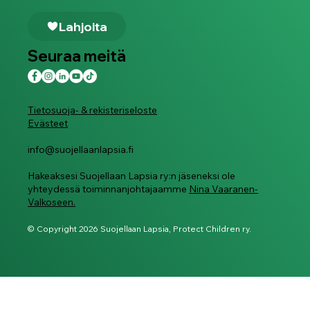
Lahjoita
Seuraa meitä
Tietosuoja- & rekisteriseloste
Evästeet
info@suojellaanlapsia.fi
Hakeaksesi Suojellaan Lapsia ry:n jäseneksi ole
yhteydessä toiminnanjohtajaamme
Nina Vaaranen-
Valkoseen.
© Copyright 2026 Suojellaan Lapsia, Protect Children ry.