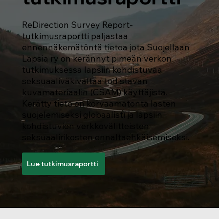
ReDirection Survey Report-
tutkimusraportti paljastaa
ennennäkemätöntä tietoa jota Suojellaan
Lapsia ry on kerännyt pimeän verkon
tutkimuksessa lapsiin kohdistuvaa
seksuaaliväkivaltaa todistavan
kuvamateriaalin (CSAM) käyttäjistä.
Kerätty tieto on korvaamatonta lasten
suojelemiseksi globaalisti ja lapsiin
kohdistuvien verkkovälitteisten
seksuaalirikosten ennaltaehkäisemiseksi.
Lue tutkimusraportti