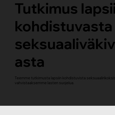
Tutkimus lapsi
kohdistuvasta
seksuaaliväkiv
asta
Teemme tutkimusta lapsiin kohdistuvista seksuaalirikoksi
vahvistaaksemme lasten suojelua.