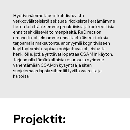
Hyödynnämme lapsiin kohdistuvista
verkkovälitteisistä seksuaalirikoksista keräämämme
tietoa kehittääksemme proaktiivisia ja konkreettisia
ennaltaehkäiseviä toimenpiteitä. ReDirection
omahoito-ohjelmamme ennaltaehkäisee rikoksia
tarjoamalla maksutonta, anonyymiä kognitiviiseen
käyttäytymisterapiaan pohjautuvaa ohjeistusta
henkilöille, jotka yrittävät lopettaa CSAM:in käytön.
Tarjoamalla tämänkaltaisia resursseja pyrimme
vähentämään CSAM:in kysyntää ja siten
suojelemaan lapsia siihen liittyviltä vaaroilta ja
haitoilta.
Projektit: