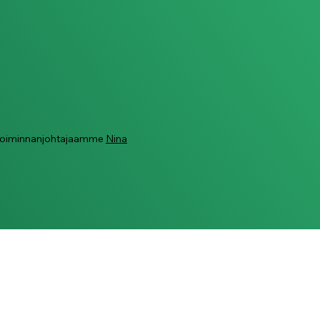
ä toiminnanjohtajaamme
Nina