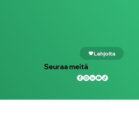
Lahjoita
Seuraa meitä