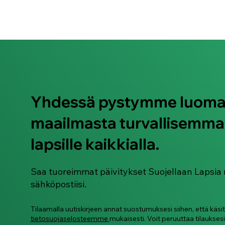
Yhdessä pystymme luom
maailmasta turvallisemma
lapsille kaikkialla.
Saa tuoreimmat päivitykset Suojellaan Lapsia 
sähköpostiisi.
Tilaamalla uutiskirjeen annat suostumuksesi siihen, että käsi
tietosuojaselosteemme
mukaisesti. Voit peruuttaa tilauksesi