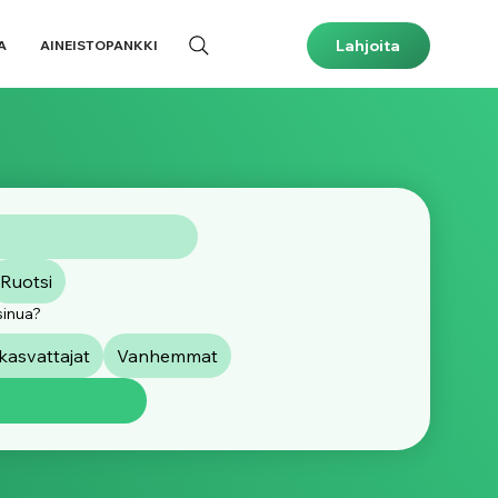
Lahjoita
A
AINEISTOPANKKI
Ruotsi
sinua?
asvattajat
Vanhemmat