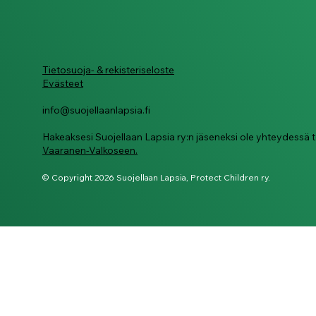
Tietosuoja- & rekisteriseloste
Evästeet
info@suojellaanlapsia.fi
Hakeaksesi Suojellaan Lapsia ry:n jäseneksi ole yhteydess
Vaaranen-Valkoseen.
© Copyright 2026 Suojellaan Lapsia, Protect Children ry.