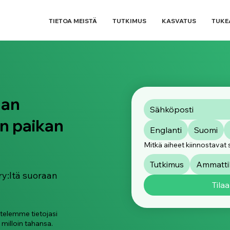
TIETOA MEISTÄ
TUTKIMUS
KASVATUS
TUKE
aan
n paikan
Englanti
Suomi
Mitkä aiheet kiinnostavat 
Tutkimus
Ammattik
ry:ltä suoraan
Tilaa
ttelemme tietojasi
 milloin tahansa.