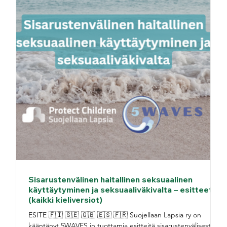
Sisarustenvälinen haitallinen seksuaalinen
käyttäytyminen ja seksuaaliväkivalta – esitteet
(kaikki kieliversiot)
ESITE 🇫🇮 🇸🇪 🇬🇧 🇪🇸 🇫🇷 Suojellaan Lapsia ry on
kääntänyt 5WAVES in tuottamia esitteitä sisarustenvälisestä