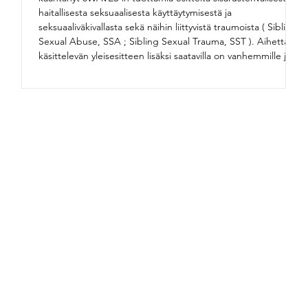
haitallisesta seksuaalisesta käyttäytymisestä ja
seksuaaliväkivallasta sekä näihin liittyvistä traumoista ( Sibling
Sexual Abuse, SSA ; Sibling Sexual Trauma, SST ). Aihetta
käsittelevän yleisesitteen lisäksi saatavilla on vanhemmille ja
huoltajille , ammattilaisille sekä kouluympäristössä
työskenteleville ammattilaisille suunnatut esitteet , jotka
sisältävät