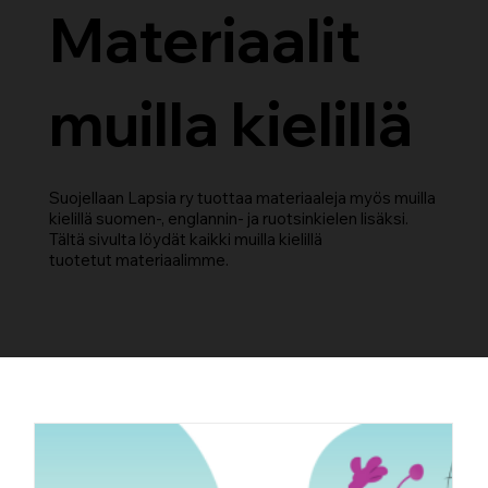
Materiaalit
muilla kielillä
Suojellaan Lapsia ry tuottaa materiaaleja myös muilla
kielillä suomen-, englannin- ja ruotsinkielen lisäksi.
Tältä sivulta löydät kaikki muilla kielillä
tuotetut materiaalimme.