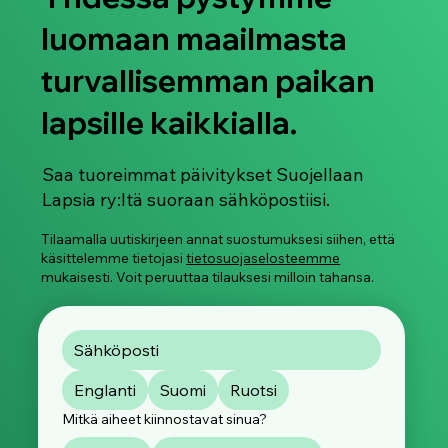
luomaan maailmasta
turvallisemman paikan
lapsille kaikkialla.
Saa tuoreimmat päivitykset Suojellaan
Lapsia ry:ltä suoraan sähköpostiisi.
Tilaamalla uutiskirjeen annat suostumuksesi siihen, että
käsittelemme tietojasi
tietosuojaselosteemme
mukaisesti. Voit peruuttaa tilauksesi milloin tahansa.
Englanti
Suomi
Ruotsi
Mitkä aiheet kiinnostavat sinua?