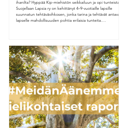
ihanilta? Hyppää Kip-miehistön seikkailuun ja opi tunteista!
Suojellaan Lapsia ry on kehittänyt 4–9-vuotiaille lapsille
suunnatun tehtävävihkosen, jonka tarina ja tehtävät antavat
lapselle mahdollisuuden pohtia erilaisia tunteita.
Tehtävävihkonen auttaa lasta tunnistamaan, nimeämään,
ilmaisemaan sekä säätelemään tunteita. Lapsi voi lukea
tehtävävihkoa y