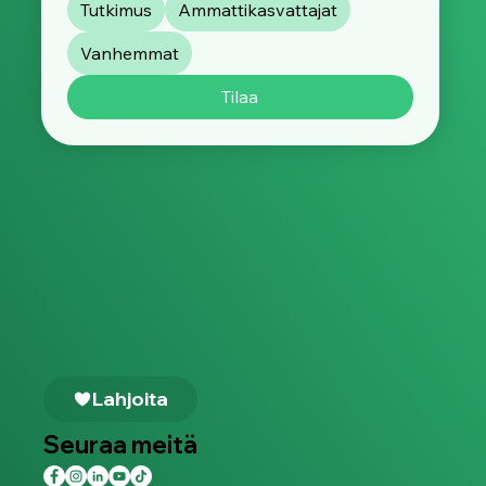
Tutkimus
Ammattikasvattajat
Vanhemmat
Tilaa
Lahjoita
Seuraa meitä