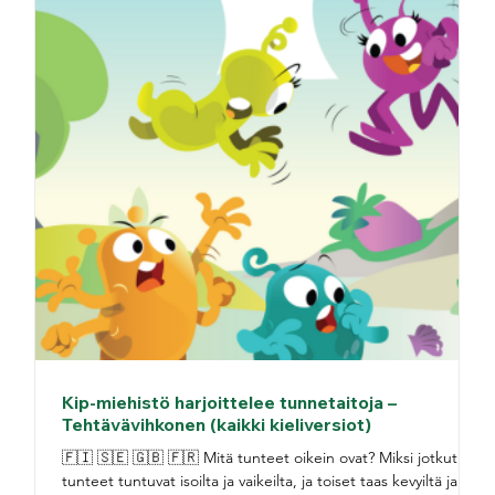
Kip-miehistö harjoittelee tunnetaitoja –
Tehtävävihkonen (kaikki kieliversiot)
🇫🇮 🇸🇪 🇬🇧 🇫🇷 Mitä tunteet oikein ovat? Miksi jotkut
tunteet tuntuvat isoilta ja vaikeilta, ja toiset taas kevyiltä ja