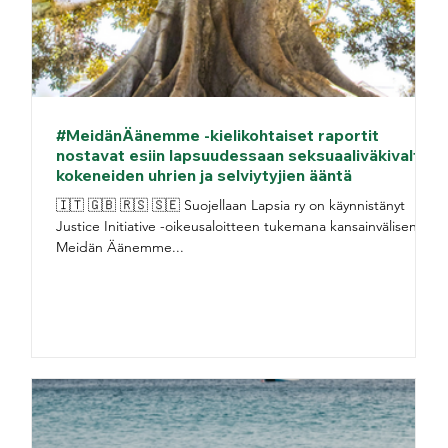
#MeidänÄänemme -kielikohtaiset raportit
nostavat esiin lapsuudessaan seksuaaliväkivaltaa
kokeneiden uhrien ja selviytyjien ääntä
🇮🇹 🇬🇧 🇷🇸 🇸🇪 Suojellaan Lapsia ry on käynnistänyt
Justice Initiative -oikeusaloitteen tukemana kansainvälisen
Meidän Äänemme...