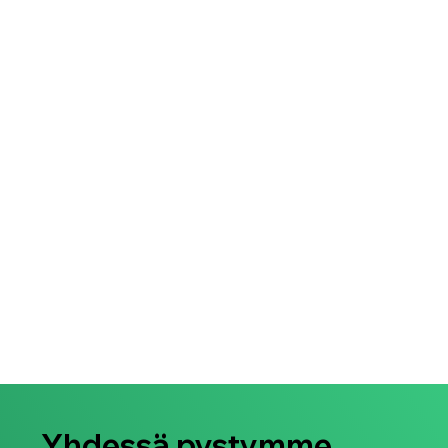
Yhdessä pystymme