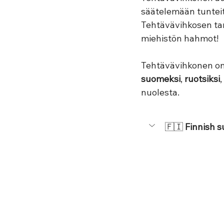
säätelemään tunteita
Tehtävävihkosen tar
miehistön hahmot!
Tehtävävihkonen on l
suomeksi
, 
ruotsiksi
, 
nuolesta.
🇫🇮
 Finnish 