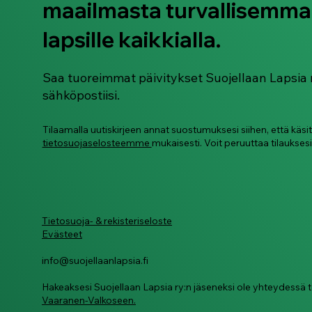
maailmasta turvallisemma
Kip-miehistö harjoittelee
digiturvataitoja –
lapsille kaikkialla.
Tehtävävihkonen (kaikki
kieliversiot)
Saa tuoreimmat päivitykset Suojellaan Lapsia 
sähköpostiisi.
Tilaamalla uutiskirjeen annat suostumuksesi siihen, että käsi
tietosuojaselosteemme
mukaisesti. Voit peruuttaa tilauksesi
Tietosuoja- & rekisteriseloste
Evästeet
info@suojellaanlapsia.fi
Hakeaksesi Suojellaan Lapsia ry:n jäseneksi ole yhteydess
Vaaranen-Valkoseen.