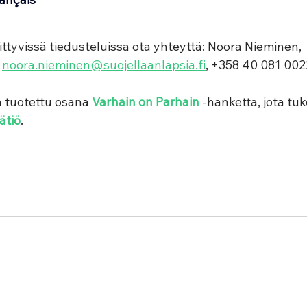
ttyvissä tiedusteluissa ota yhteyttä: Noora Nieminen, 
 
noora.nieminen@suojellaanlapsia.fi
, +358 40 081 002
 tuotettu osana 
Varhain on Parhain
 -hanketta, jota tuk
ätiö
. 