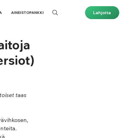
Lahjoita
A
AINEISTOPANKKI
aitoja
ersiot)
toiset taas 
vävihkosen, 
nteita. 
kä 