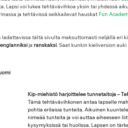
. Lapsi voi lukea tehtävävihkoa yksin tai yhdessä aik
inassa ja tehtävissä seikkailevat hauskat 
Fun Acade
adattavissa tältä sivulta maksuttomasti neljällä eri kie
englanniksi 
ja
 ranskaksi
. Saat kunkin kieliversion auki
suomi
Kip-miehistö harjoittelee tunnetaitoja – 
Tämä tehtävävihkonen antaa lapselle mah
pohtia erilaisia tunteita. Aikuinen kuuntele
nimeää tunteita ja voi auttaa aiheeseen liit
kysymyksissä tai huolissa. Lapsen on tärke