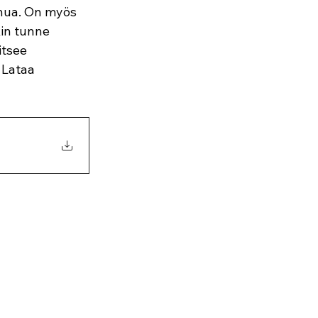
puhua. On myös 
kin tunne 
itsee 
 Lataa 