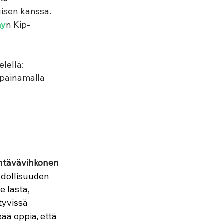
uisen kanssa. 
my
n Kip-
lellä: 
 painamalla 
Tehtävävihkonen
dollisuuden 
e lasta, 
tyvissä 
ää oppia, että 