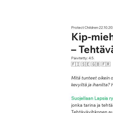
Protect Children
22.10.20
Kip-mieh
– Tehtäv
Päivitetty:
4.5.
🇫🇮 🇸🇪 🇬🇧 
🇫🇷
Mitä tunteet oikein o
kevyiltä ja ihanilta?
Suojellaan Lapsia r
jonka tarina ja teht
Tehtävävihkonen au