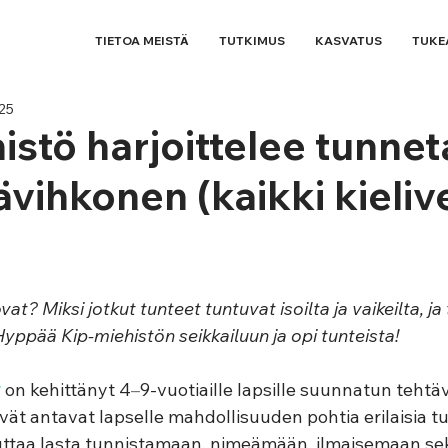
TIETOA MEISTÄ
TUTKIMUS
KASVATUS
TUKE
25
istö harjoittelee tunnet
ävihkonen (kaikki kieliv
vat? Miksi jotkut tunteet tuntuvat isoilta ja vaikeilta, ja 
 Hyppää Kip-miehistön seikkailuun ja opi tunteista!
y
 on kehittänyt 4
–
9-vuotiaille lapsille suunnatun tehtä
ävät antavat lapselle mahdollisuuden pohtia erilaisia tu
ttaa lasta tunnistamaan, nimeämään, ilmaisemaan se