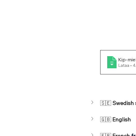
Kip-mieh
Lata
🇸🇪
 Swedish
🇬🇧 
English
🇫🇷 
French
f