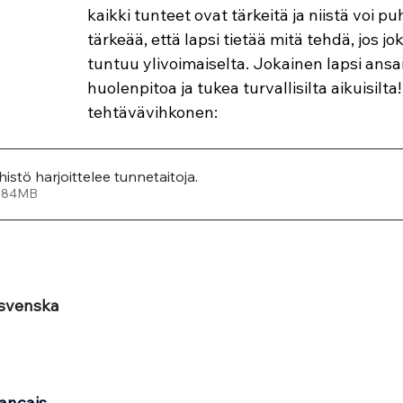
kaikki tunteet ovat tärkeitä ja niistä voi 
tärkeää, että lapsi tietää mitä tehdä, jos jo
tuntuu ylivoimaiselta. Jokainen lapsi ansa
huolenpitoa ja tukea turvallisilta aikuisilta!
tehtävävihkonen:
istö harjoittelee tunnetaitoja
.
a • 4.84MB
 svenska
rançais