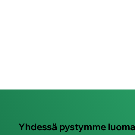
Yhdessä pystymme luom