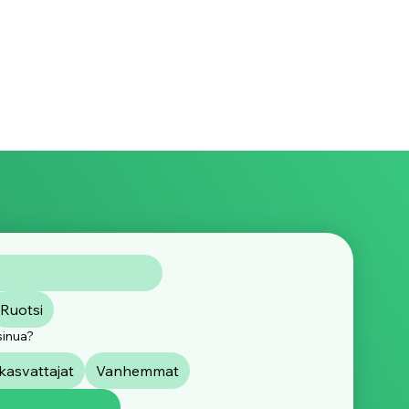
Ruotsi
sinua?
asvattajat
Vanhemmat