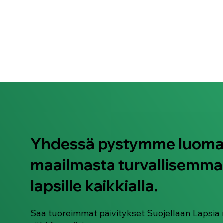
Yhdessä pystymme luom
maailmasta turvallisemma
lapsille kaikkialla.
Saa tuoreimmat päivitykset Suojellaan Lapsia 