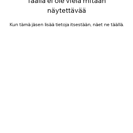
Täällä ei ole vielä mitään
näytettävää
Kun tämä jäsen lisää tietoja itsestään, näet ne täällä.