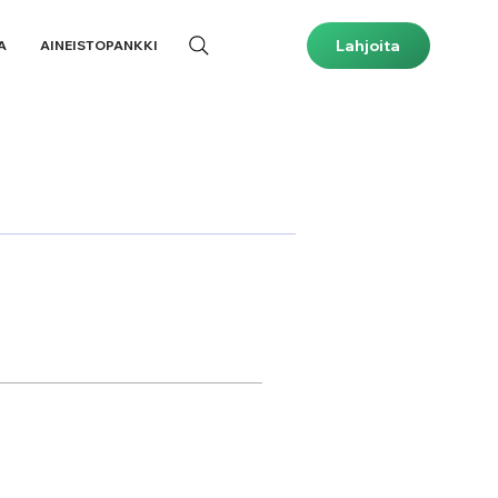
Lahjoita
A
AINEISTOPANKKI