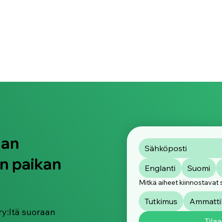
aan
n paikan
Englanti
Suomi
Mitkä aiheet kiinnostavat 
Tutkimus
Ammattik
ry:ltä suoraan
Tilaa