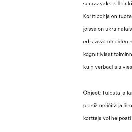
seuraavaksi silloink
Korttipohja on tuote
joissa on ukrainalai
edistävät ohjeiden m
kognitiiviset toimin
kuin verbaalisia vies
Ohjeet
: Tulosta ja l
pieniä neliöitä ja li
kortteja voi helposti