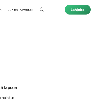
Lahjoita
A
AINEISTOPANKKI
tä lapsen 
tapahtuu 