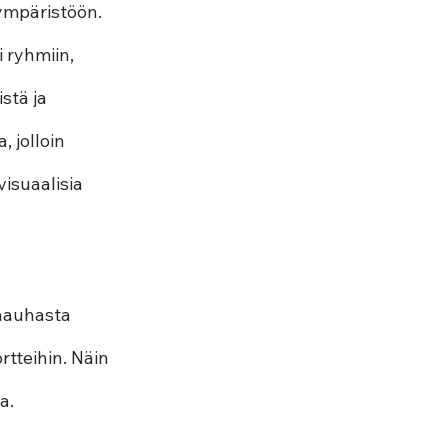
ympäristöön. 
i ryhmiin, 
stä ja 
 jolloin 
isuaalisia 
anauhasta 
rtteihin. Näin 
a.