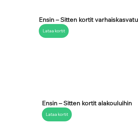
Ensin – Sitten kortit varhaiskasva
Lataa kortit
Ensin – Sitten kortit alakouluihin
Lataa kortit