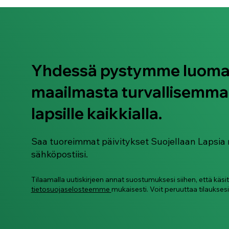
Yhdessä pystymme luom
maailmasta turvallisemma
Ohjeistus: Neurokirjon
lasten ja nuorten
lapsille kaikkialla.
digiturvataitojen
tukeminen
Saa tuoreimmat päivitykset Suojellaan Lapsia 
sähköpostiisi.
Tilaamalla uutiskirjeen annat suostumuksesi siihen, että käsi
tietosuojaselosteemme
mukaisesti. Voit peruuttaa tilauksesi