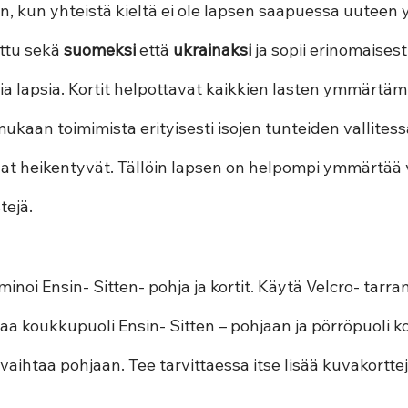
in, kun yhteistä kieltä ei ole lapsen saapuessa uuteen 
ttu sekä 
suomeksi 
että 
ukrainaksi 
ja sopii erinomaisest
sia lapsia. Kortit helpottavat kaikkien lasten ymmärtämi
ukaan toimimista erityisesti isojen tunteiden vallitessa,
nat heikentyvät. Tällöin lapsen on helpompi ymmärtää v
tejä.
aminoi Ensin- Sitten- pohja ja kortit. Käytä Velcro- tarr
imaa koukkupuoli Ensin- Sitten – pohjaan ja pörröpuoli ko
 vaihtaa pohjaan. Tee tarvittaessa itse lisää kuvakorttej