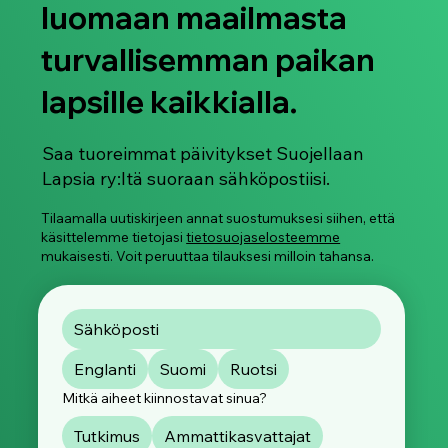
luomaan maailmasta
turvallisemman paikan
lapsille kaikkialla.
Sinä Riität: Tukiopas vanhemmille ja
huoltajille, joiden lapsi on joutunut
seksuaaliväkivallan uhriksi (kaikki
Saa tuoreimmat päivitykset Suojellaan
kieliversiot)
Lapsia ry:ltä suoraan sähköpostiisi.
Tilaamalla uutiskirjeen annat suostumuksesi siihen, että
käsittelemme tietojasi
tietosuojaselosteemme
mukaisesti. Voit peruuttaa tilauksesi milloin tahansa.
Englanti
Suomi
Ruotsi
Mitkä aiheet kiinnostavat sinua?
Tutkimus
Ammattikasvattajat