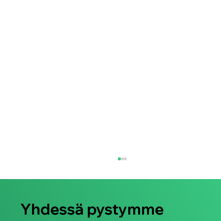
Yhdessä pystymme