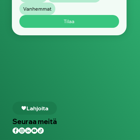
Vanhemmat
Tilaa
Lahjoita
Seuraa meitä