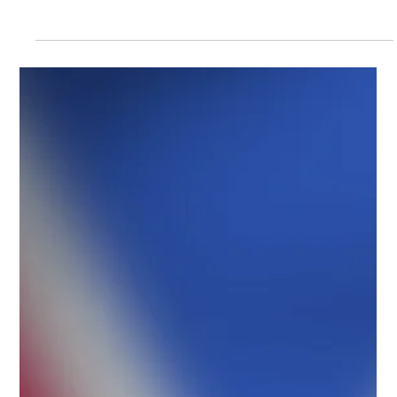
Protect Children
2.10.2025
2 min käytetty lukemiseen
Meidän Äänemme – Miesselviytyjien
kokemuksia lapsuudessa koetusta