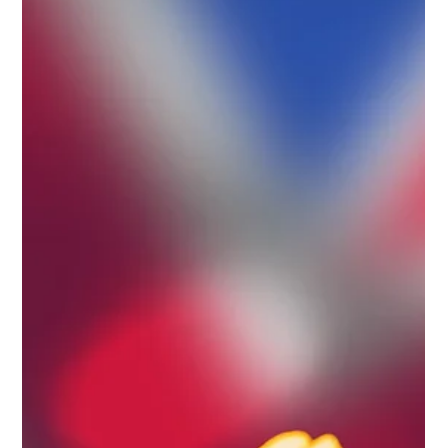
seksuaaliväkivallasta
Arviolta yksi seitsemästä pojasta on kokenut lapsuudessaan
seksuaaliväkivaltaa, mutta poikien kokemukset jäävät silti
usein piiloon. Tämä raportti nostaa esille 1431 miesselviytyjän
ääntä ja viisautta.