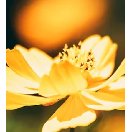
Protect Children
7.2.2025
2 min käytetty lukemiseen
Tiedosta toimintaan: 2KNOW-hankkeen
päätöskonferenssi ja
päätöskonsortiotapaaminen
AJANKOHTAISTA Tällä viikolla työmme lasten suojelemiseksi
verkkovälitteiseltä seksuaaliväkivallalta huipentui Brysseliin,
jossa...