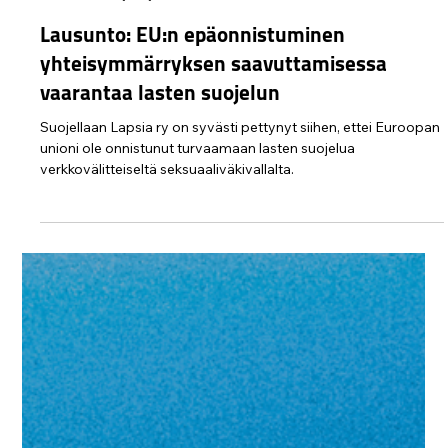
Protect Children
7.7.
2 min käytetty lukemiseen
Lausunto: EU:n epäonnistuminen
yhteisymmärryksen saavuttamisessa
vaarantaa lasten suojelun
Suojellaan Lapsia ry on syvästi pettynyt siihen, ettei Euroopan
unioni ole onnistunut turvaamaan lasten suojelua
verkkovälitteiseltä seksuaaliväkivallalta.