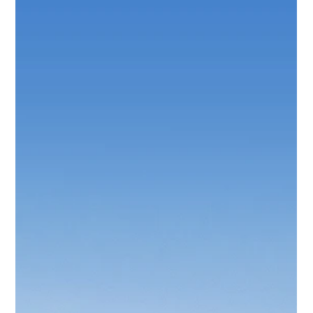
Tutkimusraportti CSAM-rikollisuudesta:
Tutkimus lapsiin kohdistuvaa
seksuaaliväkivaltaa todistavaa
kuvamateriaalia (CSAM) käyttävien
rikoksentekijöiden toiminnasta digitaalisilla
alustoilla
Julkaistu: 18. maaliskuuta 2026 Tutkimusraportti CSAM-
rikollisuudesta Tutkimus lapsiin kohdistuvaa
seksuaaliväkivaltaa todistavaa kuvamateriaalia (CSAM)
käyttävien rikoksentekijöiden toiminnasta digitaalisilla
alustoilla Lataa liiteaineisto Viittaus: Protect Children. (2026).
CSAM Perpetrator Research Report: Findings from a Survey
of CSAM Perpetrators on Digital Platform Use and Design
(Tell Me More About Tech).
https://www.protectchildren.fi/en/post/tmat-csam-
perpetrator-re