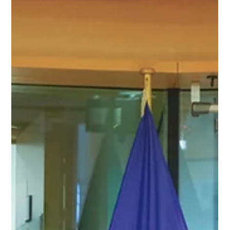
Protect Children
19.5.2025
2 min käytetty lukemiseen
Insights from 643 Victims and Survivors
who Reported Experiences of Childhood
Sexual Violence in the UK
REPORT Our Voice Survivors in the UK: Experiences of
Victims and Survivors of Child Sexual Abuse and Exploitation
New #OurVoice report...