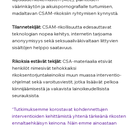
väärinkäytön ja aikuispornografialle turtumisen, 
madaltavan CSAM-rikoksiin ryhtymisen kynnystä. 
Tilannetekijät:
 CSAM-rikollisuutta edesauttavat 
teknologian nopea kehitys, internetin tarjoama 
anonyymisyys sekä seksuaaliväkivaltaan liittyvien 
sisältöjen helppo saatavuus.   
Rikoksia estävät tekijät: 
CSA-materiaalia etsivät 
henkilöt nimesivät tehokkaiksi 
rikoksentorjuntakeinoiksi muun muassa interventio-
ohjelmat sekä varoitusviestit, jotka lisäävät pelkoa 
kiinnijäämisestä ja vakavista lainoikeudellisista 
seurauksista.   
“Tutkimuksemme korostavat kohdennettujen 
interventioiden kehittämistä yhtenä tärkeänä rikosten 
ennaltaehkäisyn keinona. Näin emme ainoastaan 