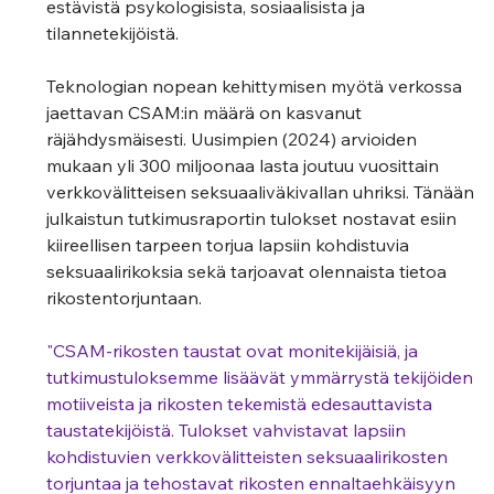
estävistä psykologisista, sosiaalisista ja 
tilannetekijöistä.
Teknologian nopean kehittymisen myötä verkossa 
jaettavan CSAM:in määrä on kasvanut 
räjähdysmäisesti. Uusimpien (2024) arvioiden 
mukaan yli 300 miljoonaa lasta joutuu vuosittain 
verkkovälitteisen seksuaaliväkivallan uhriksi. Tänään 
julkaistun tutkimusraportin tulokset nostavat esiin 
kiireellisen tarpeen torjua lapsiin kohdistuvia 
seksuaalirikoksia sekä tarjoavat olennaista tietoa 
rikostentorjuntaan.  
"CSAM-rikosten taustat ovat monitekijäisiä, ja 
tutkimustuloksemme lisäävät ymmärrystä tekijöiden 
motiiveista ja rikosten tekemistä edesauttavista 
taustatekijöistä. Tulokset vahvistavat lapsiin 
kohdistuvien verkkovälitteisten seksuaalirikosten 
torjuntaa ja tehostavat rikosten ennaltaehkäisyyn 