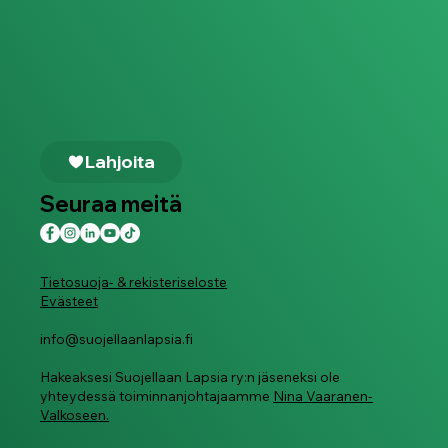
Lahjoita
Seuraa meitä
Tietosuoja- & rekisteriseloste
Evästeet
info@suojellaanlapsia.fi
Hakeaksesi Suojellaan Lapsia ry:n jäseneksi ole
yhteydessä toiminnanjohtajaamme
Nina Vaaranen-
Valkoseen.