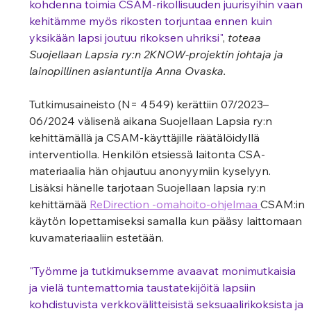
kohdenna toimia CSAM-rikollisuuden juurisyihin vaan 
kehitämme myös rikosten torjuntaa ennen kuin 
yksikään lapsi joutuu rikoksen uhriksi"
, 
toteaa 
Suojellaan Lapsia ry:n 2KNOW-projektin johtaja ja 
lainopillinen asiantuntija Anna Ovaska.  
Tutkimusaineisto (N= 4 549) kerättiin 07/2023–
06/2024 välisenä aikana Suojellaan Lapsia ry:n 
kehittämällä ja CSAM-käyttäjille räätälöidyllä 
interventiolla. Henkilön etsiessä laitonta CSA-
materiaalia hän ohjautuu anonyymiin kyselyyn. 
Lisäksi hänelle tarjotaan Suojellaan lapsia ry:n 
kehittämää 
ReDirection -omahoito-ohjelmaa 
CSAM:in 
käytön lopettamiseksi samalla kun pääsy laittomaan 
kuvamateriaaliin estetään.  
"Työmme ja tutkimuksemme avaavat monimutkaisia 
ja vielä tuntemattomia taustatekijöitä lapsiin 
kohdistuvista verkkovälitteisistä seksuaalirikoksista ja 