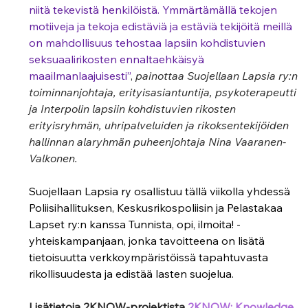
niitä tekevistä henkilöistä. Ymmärtämällä tekojen 
motiiveja ja tekoja edistäviä ja estäviä tekijöitä meillä 
on mahdollisuus tehostaa lapsiin kohdistuvien 
seksuaalirikosten ennaltaehkäisyä 
maailmanlaajuisesti”
, 
painottaa Suojellaan Lapsia ry:n 
toiminnanjohtaja, erityisasiantuntija, psykoterapeutti 
ja Interpolin lapsiin kohdistuvien rikosten 
erityisryhmän, uhripalveluiden ja rikoksentekijöiden 
hallinnan alaryhmän puheenjohtaja Nina Vaaranen-
Valkonen.   
Suojellaan Lapsia ry osallistuu tällä viikolla yhdessä 
Poliisihallituksen, Keskusrikospoliisin ja Pelastakaa 
Lapset ry:n kanssa Tunnista, opi, ilmoita! -
yhteiskampanjaan, jonka tavoitteena on lisätä 
tietoisuutta verkkoympäristöissä tapahtuvasta 
rikollisuudesta ja edistää lasten suojelua.   
Lisätietoja 2KNOW-projektista
2KNOW: Knowledge 