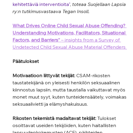
kehitettäviä interventioita"
, 
toteaa Suojellaan Lapsia 
ry:n tutkimusvastaava Tegan Insoll.  
What Drives Online Child Sexual Abuse Offending? 
Understanding Motivations, Facilitators, Situational 
Factors, and Barriers” 
– insights from a Survey of 
Undetected Child Sexual Abuse Material Offenders 
Päätulokset  
Motivaatioon liittyvät tekijät:
 CSAM-rikosten 
taustatekijänä on yleisesti henkilön seksuaalinen 
kiinnostus lapsiin, mutta taustalla vaikuttavat myös 
monet muut syyt, kuten tunteidensäätely, voimakas 
seksuaalivietti ja elämyshakuisuus. 
Rikosten tekemistä madaltavat tekijät:
 Tulokset 
osoittavat useiden tekijöiden, kuten haitallisten 
lapsuudenkokemusten (ACE), päihteiden 