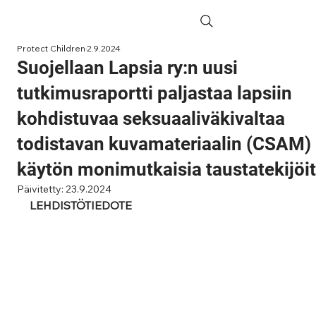
Protect Children
2.9.2024
Suojellaan Lapsia ry:n uusi
tutkimusraportti paljastaa lapsiin
kohdistuvaa seksuaaliväkivaltaa
todistavan kuvamateriaalin (CSAM)
käytön monimutkaisia taustatekijöi
Päivitetty:
23.9.2024
LEHDISTÖTIEDOTE