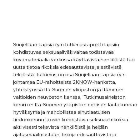
Suojellaan Lapsia ry:n tutkimusraportti lapsiin 
kohdistuvaa seksuaaliväkivaltaa todistavaa 
kuvamateriaalia verkossa käyttävistä henkilöistä tuo 
uutta tietoa rikoksia edesauttavista ja estävistä 
tekijöistä. Tutkimus on osa Suojellaan Lapsia ry:n 
johtamaa EU-rahoitteista 2KNOW-hanketta, 
yhteistyössä Itä-Suomen yliopiston ja Itämeren 
valtioiden neuvoston kanssa.  Tutkimusaineiston 
keruu on Itä-Suomen yliopiston eettisen lautakunnan 
hyväksymä ja mahdollistaa ainutlaatuisen 
tiedonkeruun lapsiin kohdistuvia seksuaalirikoksia 
aktiivisesti tekevistä henkilöistä ja heidän 
ajatusmaailmastaan, tekoja edesauttavista ja 