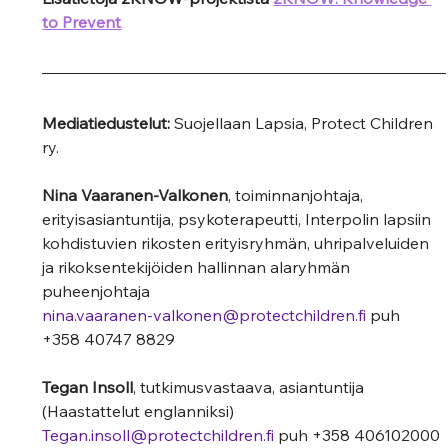
to Prevent
Mediatiedustelut:
 Suojellaan Lapsia, Protect Children 
ry. 
Nina Vaaranen-Valkonen
, toiminnanjohtaja, 
erityisasiantuntija, psykoterapeutti, Interpolin lapsiin 
kohdistuvien rikosten erityisryhmän, uhripalveluiden 
ja rikoksentekijöiden hallinnan alaryhmän 
puheenjohtaja  
nina.vaaranen-valkonen@protectchildren.fi
 puh 
+358 40747 8829 
Tegan Insoll
, tutkimusvastaava, asiantuntija 
(Haastattelut englanniksi)  
Tegan.insoll@protectchildren.fi
 puh +358 406102000 