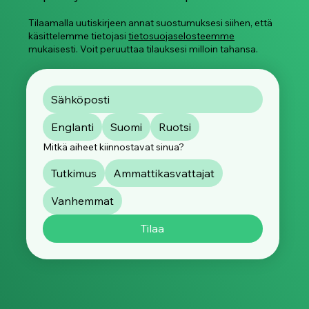
Tilaamalla uutiskirjeen annat suostumuksesi siihen, että
käsittelemme tietojasi
tietosuojaselosteemme
mukaisesti. Voit peruuttaa tilauksesi milloin tahansa.
Englanti
Suomi
Ruotsi
Mitkä aiheet kiinnostavat sinua?
Tutkimus
Ammattikasvattajat
Vanhemmat
Tilaa