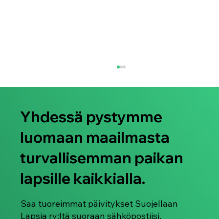
Yhdessä pystymme
luomaan maailmasta
turvallisemman paikan
lapsille kaikkialla.
2KNOW Language-focused Report:
Multilingual Perspectives on Child Sexual
Abuse Material Offenders
Saa tuoreimmat päivitykset Suojellaan
Lapsia ry:ltä suoraan sähköpostiisi.