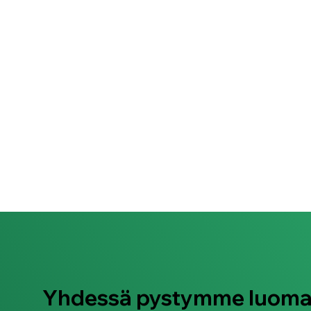
Yhdessä pystymme luom