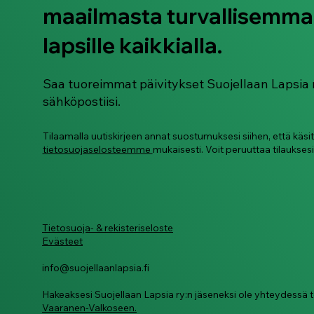
maailmasta turvallisemma
lapsille kaikkialla.
Saa tuoreimmat päivitykset Suojellaan Lapsia 
sähköpostiisi.
Tilaamalla uutiskirjeen annat suostumuksesi siihen, että käsi
tietosuojaselosteemme
mukaisesti. Voit peruuttaa tilauksesi
Tietosuoja- & rekisteriseloste
Evästeet
info@suojellaanlapsia.fi
Hakeaksesi Suojellaan Lapsia ry:n jäseneksi ole yhteydess
Vaaranen-Valkoseen.