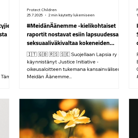
Protect Children
25.7.2025
2 min käytetty lukemiseen
yjien
#MeidänÄänemme -kielikohtaiset
sta
raportit nostavat esiin lapsuudessaan
seksuaaliväkivaltaa kokeneiden
uhrien ja selviytyjien ääntä
n
🇮🇹 🇬🇧 🇷🇸 🇸🇪 Suojellaan Lapsia ry on
RE
käynnistänyt Justice Initiative -
oikeusaloitteen tukemana kansainvälisen
. Tämä
Meidän Äänemme...
ytyjän