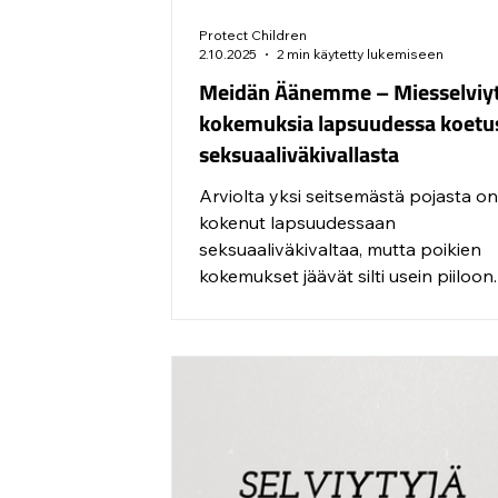
Protect Children
2.10.2025
2 min käytetty lukemiseen
Meidän Äänemme – Miesselviyt
kokemuksia lapsuudessa koetu
seksuaaliväkivallasta
Arviolta yksi seitsemästä pojasta o
kokenut lapsuudessaan
seksuaaliväkivaltaa, mutta poikien
kokemukset jäävät silti usein piiloon
raportti nostaa esille 1431 miesselvi
ääntä ja viisautta.