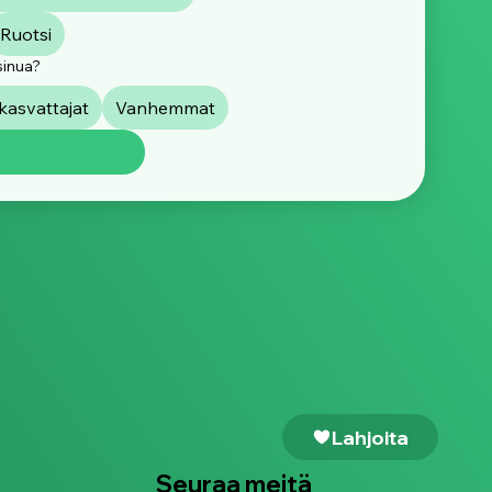
Ruotsi
sinua?
asvattajat
Vanhemmat
Lahjoita
Seuraa meitä