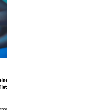
teinen
Tietoa
essa -