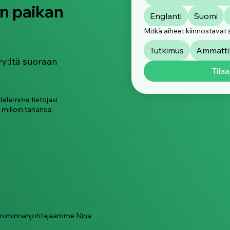
n paikan
Englanti
Suomi
Mitkä aiheet kiinnostavat 
Tutkimus
Ammattik
ry:ltä suoraan
Tilaa
ttelemme tietojasi
 milloin tahansa.
ä toiminnanjohtajaamme
Nina