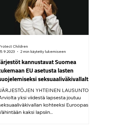
Protect Children
25.9.2023
2 min käytetty lukemiseen
Järjestöt kannustavat Suomea
tukemaan EU asetusta lasten
suojelemiseksi seksuaaliväkivallalta
JÄRJESTÖJEN YHTEINEN LAUSUNTO
Arviolta yksi viidestä lapsesta joutuu
seksuaaliväkivallan kohteeksi Euroopassa.
Vähintään kaksi lapsiin...