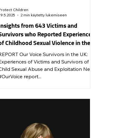
Protect Children
19.5.2025
2 min käytetty lukemiseen
Insights from 643 Victims and
Survivors who Reported Experiences
of Childhood Sexual Violence in the
UK
PORT Our Voice Survivors in the UK:
Experiences of Victims and Survivors of
Child Sexual Abuse and Exploitation New
#OurVoice report...