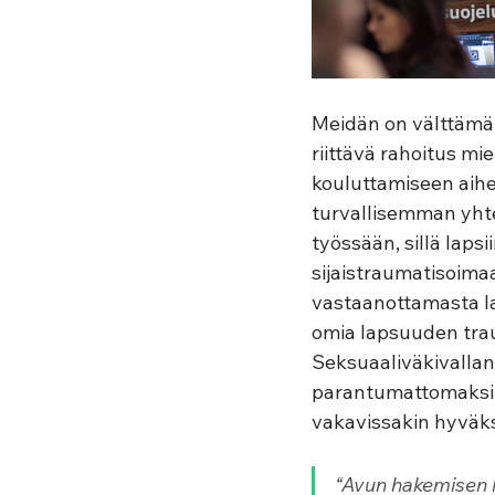
Meidän on välttämät
riittävä rahoitus m
kouluttamiseen aihe
turvallisemman yhte
työssään, sillä laps
sijaistraumatisoimaa
vastaanottamasta la
omia lapsuuden trau
Seksuaaliväkivallan
parantumattomaksi 
vakavissakin hyväksi
“Avun hakemisen ky