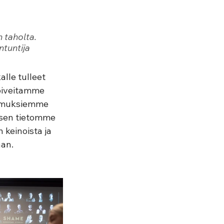
n taholta. 
tuntija 
lle tulleet 
toiveitamme 
kemuksiemme 
eisen tietomme 
 keinoista ja 
n.    