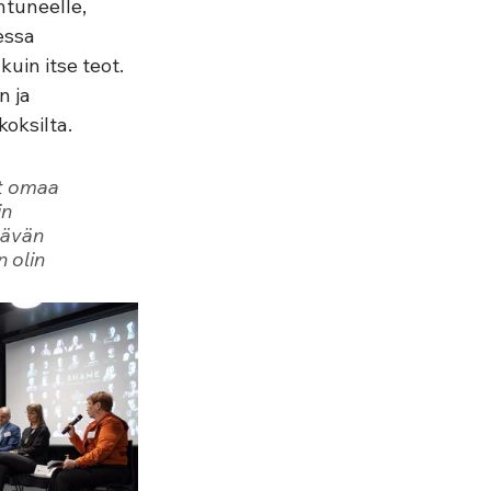
htuneelle, 
essa 
uin itse teot. 
 ja 
oksilta. 
t omaa 
n 
tävän 
 olin 