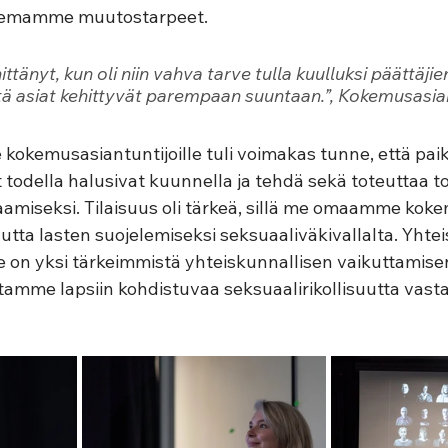
semamme muutostarpeet. 
ttänyt, kun oli niin vahva tarve tulla kuulluksi päättäjie
ttä asiat kehittyvät parempaan suuntaan.”
, Kokemusasian
 kokemusasiantuntijoille tuli voimakas tunne, että paika
jät todella halusivat kuunnella ja tehdä sekä toteuttaa 
amiseksi. Tilaisuus oli tärkeä, sillä me omaamme ko
sautta lasten suojelemiseksi seksuaaliväkivallalta. Yht
e on yksi tärkeimmistä yhteiskunnallisen vaikuttamisen
tamme lapsiin kohdistuvaa seksuaalirikollisuutta vastaa