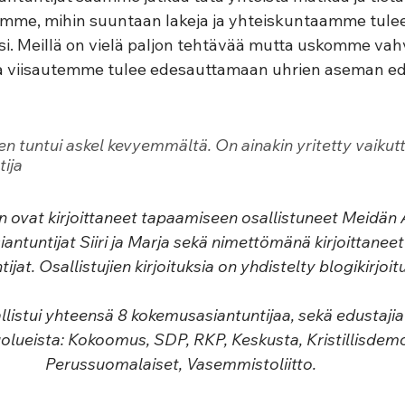
ämme, mihin suuntaan lakeja ja yhteiskuntaamme tule
i. Meillä on vielä paljon tehtävää mutta uskomme vahva
viisautemme tulee edesauttamaan uhrien aseman edi
en tuntui askel kevyemmältä. On ainakin yritetty vaikutt
ija 
en ovat kirjoittaneet tapaamiseen osallistuneet Meidä
ntuntijat Siiri ja Marja sekä nimettömänä kirjoittanee
jat. Osallistujien kirjoituksia on yhdistelty blogikirjoit
istui yhteensä 8 kokemusasiantuntijaa, sekä edustajia
lueista: Kokoomus, SDP, RKP, Keskusta, Kristillisdemok
Perussuomalaiset, Vasemmistoliitto. 