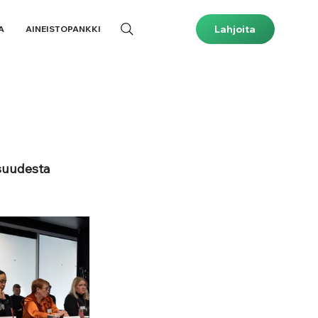
Lahjoita
A
AINEISTOPANKKI
suudesta 