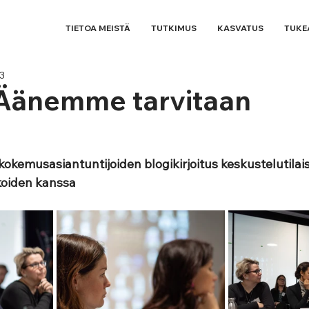
TIETOA MEISTÄ
TUTKIMUS
KASVATUS
TUKE
3
Äänemme tarvitaan
emusasiantuntijoiden blogikirjoitus keskustelutilai
ikoiden kanssa