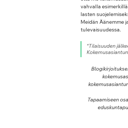
vahvalla esimerkill
lasten suojelemiseks
Meidän Äänemme ja 
tulevaisuudessa.  
“
Tilaisuuden jälke
Kokemusasiantunt
Blogikirjoituks
kokemusasia
kokemusasiantunti
Tapaamiseen osall
eduskuntapuo