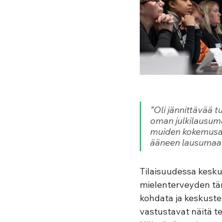
”Oli jännittävää t
oman julkilausuma
muiden kokemusasi
ääneen lausumaa
Tilaisuudessa kesk
mielenterveyden tär
kohdata ja keskustel
vastustavat näitä tek