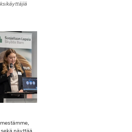
sikäyttäjiä 
dämestämme, 
 sekä näyttää 