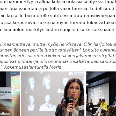
oni hämmentyy ja alkaa keksiä erilaisia selityksiä tapa
daan jopa vaientaa ja peitellä vaientamisia. Todellisuud
in lapselle tai nuorelle suhteessa traumatisoivampaa k
luissa korostuivat tärkeinä myös turvataitokasvatuksen
en läsnäolon merkitys lasten suojelemiseksi seksuaalirik
imaannuttava, mutta myös herkistävä. Olin harjoitellu
ut sen ääneen parille luottoystävälleni. Lopulta kuitenki
hmisten edessä omien kokemuksien jakaminen oli yllät
ousivat pintaan ja olin enemmän sisällä tarinassani kuin
.”
  Kokemusasiantuntija Marja 