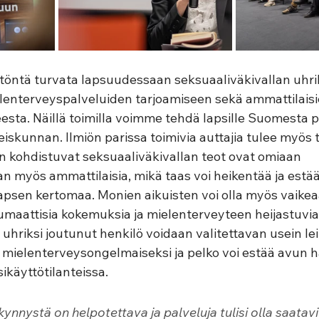
öntä turvata lapsuudessaan seksuaaliväkivallan uhriks
ielenterveyspalveluiden tarjoamiseen sekä ammattilaisi
esta. Näillä toimilla voimme tehdä lapsille Suomesta 
iskunnan. Ilmiön parissa toimivia auttajia tulee myös 
iin kohdistuvat seksuaaliväkivallan teot ovat omiaan 
n myös ammattilaisia, mikä taas voi heikentää ja estää
psen kertomaa. Monien aikuisten voi olla myös vaikea
maattisia kokemuksia ja mielenterveyteen heijastuvia 
 uhriksi joutunut henkilö voidaan valitettavan usein l
mielenterveysongelmaiseksi ja pelko voi estää avun 
käyttötilanteissa.  
nnystä on helpotettava ja palveluja tulisi olla saatavil