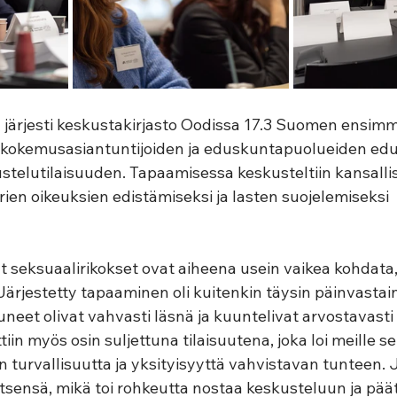
y järjesti keskustakirjasto Oodissa 17.3 Suomen ensim
kemusasiantuntijoiden ja eduskuntapuolueiden edus
stelutilaisuuden. Tapaamisessa keskusteltiin kansalli
ien oikeuksien edistämiseksi ja lasten suojelemiseksi 
 seksuaalirikokset ovat aiheena usein vaikea kohdata,
Järjestetty tapaaminen oli kuitenkin täysin päinvastain
uneet olivat vahvasti läsnä ja kuuntelivat arvostavasti 
in myös osin suljettuna tilaisuutena, joka loi meille selv
 turvallisuutta ja yksityisyyttä vahvistavan tunteen. 
itsensä, mikä toi rohkeutta nostaa keskusteluun ja päät