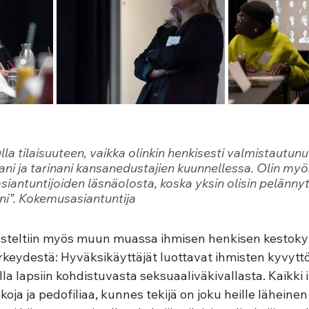
ulla tilaisuuteen, vaikka olinkin henkisesti valmistautun
ni ja tarinani kansanedustajien kuunnellessa. Olin myös 
antuntijoiden läsnäolosta, koska yksin olisin pelännyt
ni”
. Kokemusasiantuntija  
usteltiin myös muun muassa ihmisen henkisen kestoky
keydestä: Hyväksikäyttäjät luottavat ihmisten kyvyt
la lapsiin kohdistuvasta seksuaaliväkivallasta. Kaikki 
oja ja pedofiliaa, kunnes tekijä on joku heille läheinen 