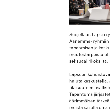
Suojellaan Lapsia r
Äänemme- ryhmän ko
tapaamisen ja kesku
muutostarpeista uhr
seksuaalirikoksilta.  
Lapseen kohdistuvat
haluta keskustella. 
tilaisuuteen osallist
Tapahtuma järjestetti
äärimmäisen tärkeän
meistä sai olla oma 