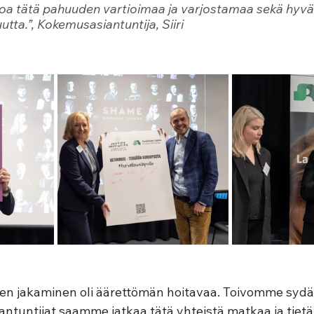
oa tätä pahuuden vartioimaa ja varjostamaa sekä hyväk
utta.”
, Kokemusasiantuntija, Siiri 
en jakaminen oli äärettömän hoitavaa. Toivomme sy
ntuntijat saamme jatkaa tätä yhteistä matkaa ja tietä