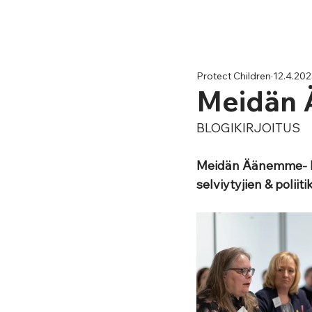
Protect Children
12.4.202
Meidän 
BLOGIKIRJOITUS
Meidän Äänemme- kok
selviytyjien & poliit