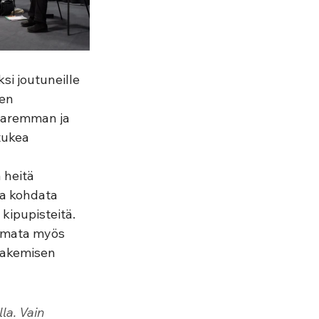
i joutuneille 
en 
paremman ja 
tukea 
 heitä 
a kohdata 
kipupisteitä. 
eimata myös 
hakemisen 
la. Vain 