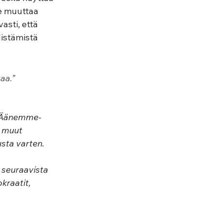
e muuttaa 
sti, että 
stämistä 
aa.
” 
n Äänemme- 
t muut 
usta varten. 
 seuraavista 
raatit, 