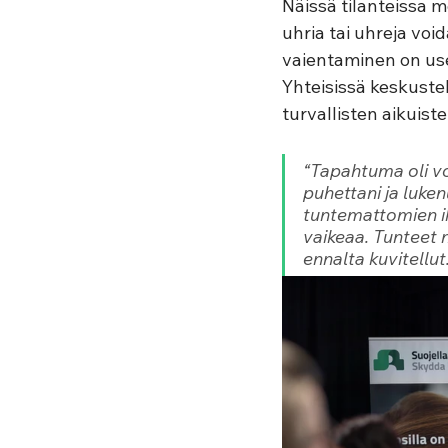
Näissä tilanteissa m
uhria tai uhreja voi
vaientaminen on use
Yhteisissä keskuste
turvallisten aikuist
“Tapahtuma oli vo
puhettani ja luken
tuntemattomien i
vaikeaa. Tunteet n
ennalta kuvitellut