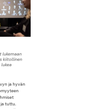
ut lukemaan 
kiitollinen 
 lukea 
vyn ja hyvän 
tömyyteen 
ihmiset 
ja tuttu. 