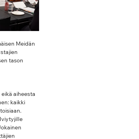
mäisen Meidän 
tajien 
sen tason 
 eikä aiheesta 
en: kaikki 
toisiaan. 
iytyjille 
Jokainen 
täjien 