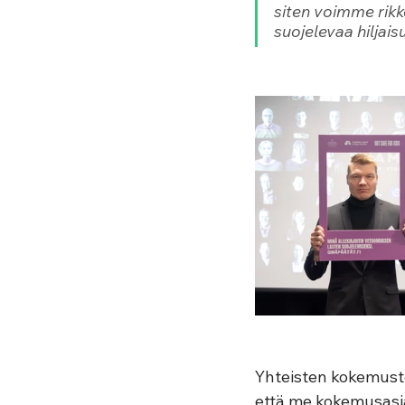
siten voimme rikk
suojelevaa hiljaisu
Yhteisten kokemust
että me kokemusasia