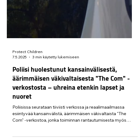
who Reported Experiences of Childhood
Sexual Violence in the UK
REPORT Our Voice Survivors in the UK: Experiences of
Victims and Survivors of Child Sexual Abuse and Exploitation
New #OurVoice report...