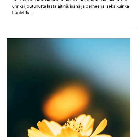
Tiedosta toimintaan: 2KNOW-hankkeen
päätöskonferenssi ja
päätöskonsortiotapaaminen
AJANKOHTAISTA Tällä viikolla työmme lasten suojelemiseksi
verkkovälitteiseltä seksuaaliväkivallalta huipentui Brysseliin,
jossa...