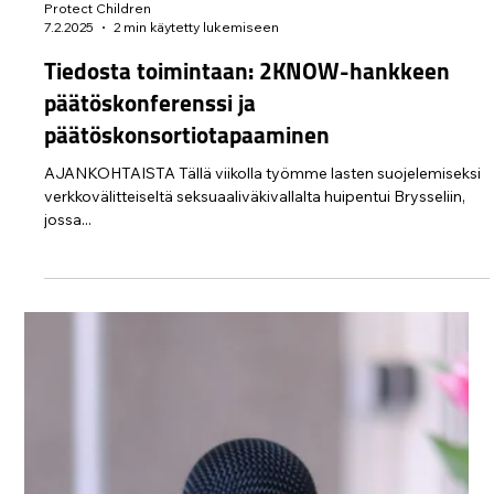
äärimmäisen väkivaltaisesta "The Com" -
verkostosta – uhreina etenkin lapset ja
nuoret
Poliisissa seurataan tiiviisti verkossa ja reaalimaailmassa
esiintyvää kansainvälistä, äärimmäisen väkivaltaista "The
Com" -verkostoa, jonka toiminnan rantautumisesta myös
Suomeen on viitteitä. Verkoston uhreina ovat erityisesti lapset,
nuoret ja haavoittuvassa asemassa olevat henkilöt. Poliisi
toivoo lasten ja nuorten läheisiltä tarkkaavaisuutta asian
suhteen.