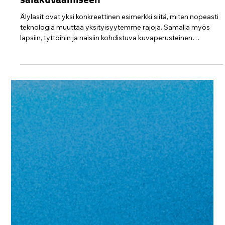
Protect Children
29.7.
2 min käytetty lukemiseen
Älylaseja käytetään jo nyt naisten ja lasten
salakuvaamiseen
Älylasit ovat yksi konkreettinen esimerkki siitä, miten nopeasti
teknologia muuttaa yksityisyytemme rajoja. Samalla myös
lapsiin, tyttöihin ja naisiin kohdistuva kuvaperusteinen
seksuaaliväkivalta saa uusia muotoja.