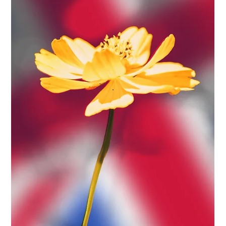
Protect Children
2.10.2025
2 min käytetty lukemiseen
Meidän Äänemme – Miesselviytyjien
kokemuksia lapsuudessa koetusta
seksuaaliväkivallasta
Arviolta yksi seitsemästä pojasta on kokenut lapsuudessaan
seksuaaliväkivaltaa, mutta poikien kokemukset jäävät silti
usein piiloon. Tämä raportti nostaa esille 1431 miesselviytyjän
ääntä ja viisautta.