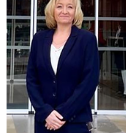
seksuaaliväkivaltaa todistavaa kuvamateriaalia (CSAM)
käyttävien rikoksentekijöiden toiminnasta digitaalisilla
alustoilla Lataa liiteaineisto Viittaus: Protect Children. (2026).
CSAM Perpetrator Research Report: Findings from a Survey
of CSAM Perpetrators on Digital Platform Use and Design
(Tell Me More About Tech).
https://www.protectchildren.fi/en/post/tmat-csam-
perpetrator-re