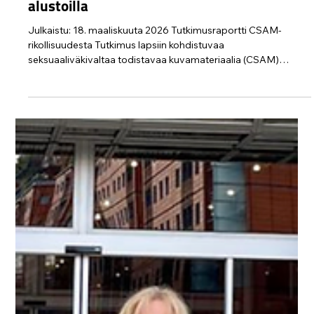
Protect Children
18.3.
2 min käytetty lukemiseen
Tutkimusraportti CSAM-rikollisuudesta:
Tutkimus lapsiin kohdistuvaa
seksuaaliväkivaltaa todistavaa
kuvamateriaalia (CSAM) käyttävien
rikoksentekijöiden toiminnasta digitaalisilla
alustoilla
Julkaistu: 18. maaliskuuta 2026 Tutkimusraportti CSAM-
rikollisuudesta Tutkimus lapsiin kohdistuvaa