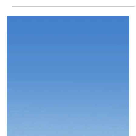
Protect Children
8.12.2025
1 min käytetty lukemiseen
Suojellaan Lapsia ry:n toiminnanjohtaja
Nina Vaaranen-Valkonen on kutsuttu
INTERPOLin uuteen asiantuntijaryhmään