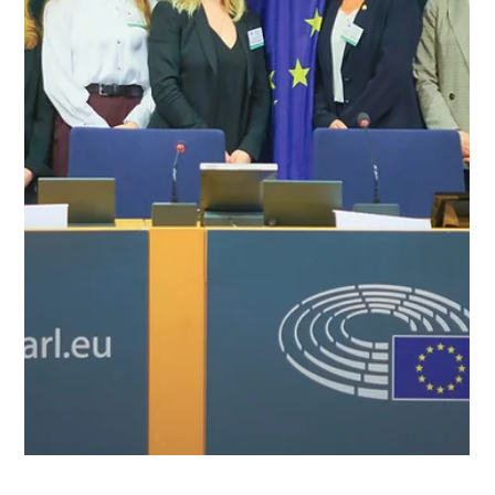
Protect Children
7.5.2025
3 min käytetty lukemiseen
Poliisi huolestunut kansainvälisestä,