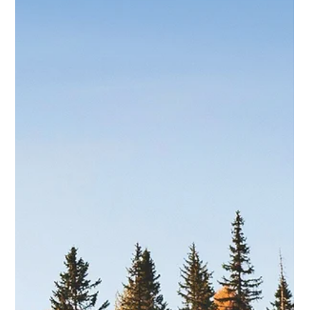
AJANKOHTAISTA Protect Children, Suojellaan Lapsia ry:n
toiminnanjohtaja Nina Vaaranen-Valkonen on saanut
arvostetun kutsun liittyä INTERPOLin Crimes Against Children
Unitin (CAC) perustamaan uuteen Safeguarding Advisory
Group -erityisasiantuntijaryhmään. Ryhmä kokoontuu
ensimmäistä kertaa joulukuussa 2025. INTERPOLin
Safeguarding-aloite on merkittävä kansainvälinen hanke, jonka
tavoitteena on varmistaa, että lasten oikeudet ja turvallisuus
ovat etusijalla järjestön kaikessa t