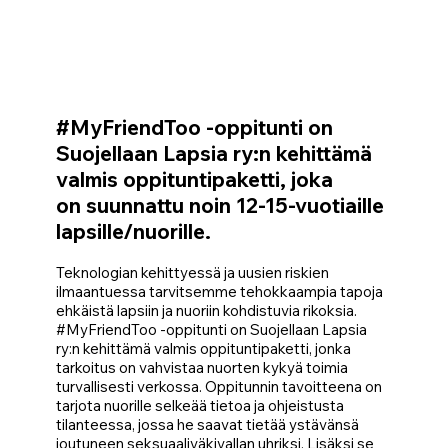
#MyFriendToo -oppitunti on
Suojellaan Lapsia ry:n kehittämä
valmis oppituntipaketti, joka
on suunnattu noin 12-15-vuotiaille
lapsille/nuorille.
Teknologian kehittyessä ja uusien riskien
ilmaantuessa tarvitsemme tehokkaampia tapoja
ehkäistä lapsiin ja nuoriin kohdistuvia rikoksia.
#MyFriendToo -oppitunti on Suojellaan Lapsia
ry:n kehittämä valmis oppituntipaketti, jonka
tarkoitus on vahvistaa nuorten kykyä toimia
turvallisesti verkossa. Oppitunnin tavoitteena on
tarjota nuorille selkeää tietoa ja ohjeistusta
tilanteessa, jossa he saavat tietää ystävänsä
joutuneen seksuaaliväkivallan uhriksi. Lisäksi se