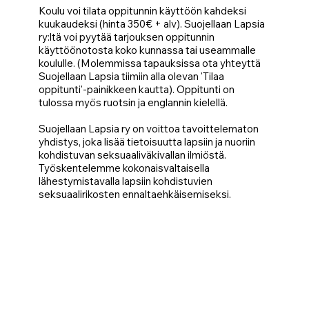
Koulu voi tilata oppitunnin käyttöön kahdeksi
kuukaudeksi (hinta 350€ + alv). Suojellaan Lapsia
ry:ltä voi pyytää tarjouksen oppitunnin
käyttöönotosta koko kunnassa tai useammalle
koululle. (Molemmissa tapauksissa ota yhteyttä
Suojellaan Lapsia tiimiin alla olevan 'Tilaa
oppitunti'-painikkeen kautta). Oppitunti on
tulossa myös ruotsin ja englannin kielellä.
Suojellaan Lapsia ry on voittoa tavoittelematon
yhdistys, joka lisää tietoisuutta lapsiin ja nuoriin
kohdistuvan seksuaaliväkivallan ilmiöstä.
Työskentelemme kokonaisvaltaisella
lähestymistavalla lapsiin kohdistuvien
seksuaalirikosten ennaltaehkäisemiseksi.