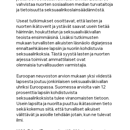
vahvistaa nuorten sosiaalisen median turvataitoja
ja tietoisuutta seksuaalirikoslainsäädännöstä.
Useat tutkimukset osoittavat, että lasten ja
nuorten ikätoverit ja ystävät saavat usein tietää
häirinnän, houkuttelun ja seksuaaliväkivallan
teoista ensimmäisinä. Lisäksi tutkimusten
mukaan turvallisten aikuisten läsnäolo digiarjessa
ennaltaehkäisee lapsiin ja nuoriin kohdistuvia
seksuaalirikoksia. Tästä syystä lasten ja nuorten
arjessa toimivat ammattilaiset ovat
olennaisia turvallisuuden varmistajia.
Euroopan neuvoston arvion mukaan yksi viidestä
lapsesta joutuu jonkinlaisen seksuaaliväkivallan
uhriksi Euroopassa. Suomessa arviolta vain 12
prosenttia lapsiin kohdistuvista
seksuaalirikoksista tulee viranomaisten tietoon.
Usein lapsilta ja nuorilta puuttuu ikätasoinen tieto
sekä kokemus siitä, että turvalliset aikuiset
välittävät ja asioille tehdään jotain, kun ne tulevat
ilmi.