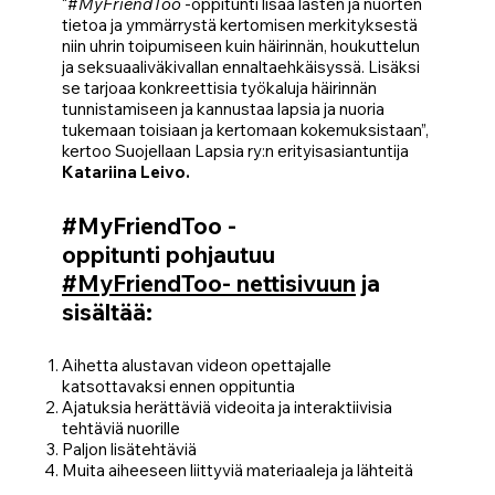
“#
MyFriendToo
-oppitunti lisää lasten ja nuorten
tietoa ja ymmärrystä kertomisen merkityksestä
niin uhrin toipumiseen kuin häirinnän, houkuttelun
ja seksuaaliväkivallan ennaltaehkäisyssä. Lisäksi
se tarjoaa konkreettisia työkaluja häirinnän
tunnistamiseen ja kannustaa lapsia ja nuoria
tukemaan toisiaan ja kertomaan kokemuksistaan”,
kertoo Suojellaan Lapsia ry:n erityisasiantuntija
Katariina Leivo.
#MyFriendToo -
oppitunti pohjautuu
#MyFriendToo- nettisivuun
ja
sisältää:
Aihetta alustavan videon opettajalle
katsottavaksi ennen oppituntia
Ajatuksia herättäviä videoita ja interaktiivisia
tehtäviä​ nuorille
Paljon lisätehtäviä
Muita aiheeseen liittyviä materiaaleja ja lähteitä