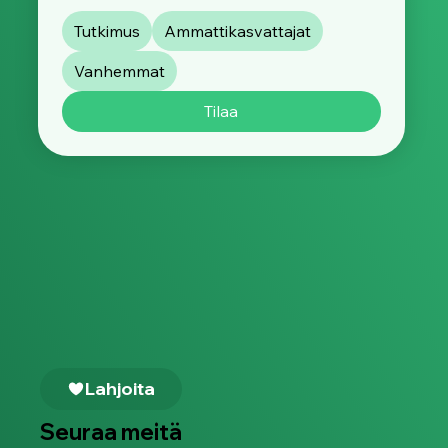
Tutkimus
Ammattikasvattajat
Vanhemmat
Tilaa
Lahjoita
Seuraa meitä