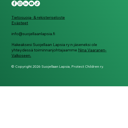
Tietosuoja- & rekisteriseloste
Evästeet
info@suojellaanlapsia.fi
Hakeaksesi Suojellaan Lapsia ry:n jäseneksi ole
yhteydessä toiminnanjohtajaamme
Nina Vaaranen-
Valkoseen.
© Copyright 2026 Suojellaan Lapsia, Protect Children ry.