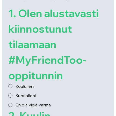
1. Olen alustavasti 
kiinnostunut 
tilaamaan 
#MyFriendToo- 
oppitunnin
Koululleni
Kunnalleni
En ole vielä varma
2. Kuulin 