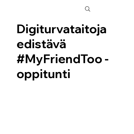
Digiturvataitoja
edistävä
#MyFriendToo -
oppitunti