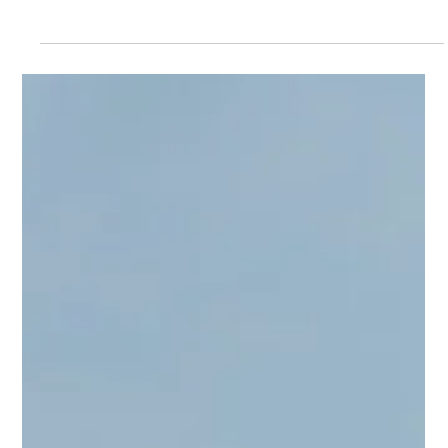
Violence Against Children (2KNOW): Lapsiin
kohdistuvaa seksuaaliväkivaltaa todistavan
kuvamateriaalin käyttäjiin keskittyvä
tutkimus, ensihavainnot
RAPORTTI Knowledge to Prevent Online Sexual Violence
Against Children: Insights from a Survey of Child Sexual Abuse
Material Offenders...