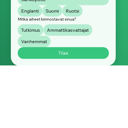
turvallisemman paikan
lapsille kaikkialla.
Saa tuoreimmat päivitykset Suojellaan
Lapsia ry:ltä suoraan sähköpostiisi.
Tilaamalla uutiskirjeen annat suostumuksesi siihen, että
käsittelemme tietojasi
tietosuojaselosteemme
mukaisesti. Voit peruuttaa tilauksesi milloin tahansa.
Englanti
Suomi
Ruotsi
Mitkä aiheet kiinnostavat sinua?
Tutkimus
Ammattikasvattajat
Vanhemmat