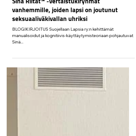
Protect Children
11.9.2023
3 min käytetty lukemiseen
Sinä Riität™ -vertaistukiryhmät
vanhemmille, joiden lapsi on joutunut
seksuaaliväkivallan uhriksi
BLOGIKIRJOITUS Suojellaan Lapsia ry:n kehittämät
manualisoidut ja kognitiivis-käyttäytymisteoriaan pohjautuvat
Sinä...