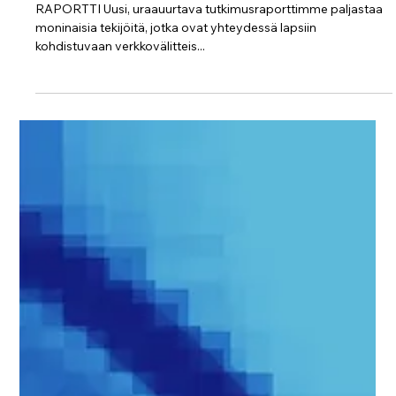
seksuaalirikollisuuteen? Motiivit,
tilannetekijät sekä rikollisuutta
edesauttavat ja estävät tekijät
RAPORTTI Uusi, uraauurtava tutkimusraporttimme paljastaa
moninaisia tekijöitä, jotka ovat yhteydessä lapsiin
kohdistuvaan verkkovälitteis...