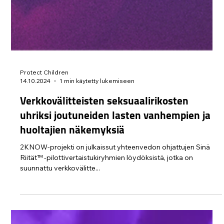
Protect Children
14.10.2024
1 min käytetty lukemiseen
Verkkovälitteisten seksuaalirikosten
uhriksi joutuneiden lasten vanhempien ja
huoltajien näkemyksiä
2KNOW-projekti on julkaissut yhteenvedon ohjattujen Sinä
Riität™ -pilottivertaistukiryhmien löydöksistä, jotka on
suunnattu verkkovälitte...