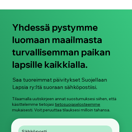
16.3.2023
1 min käytetty lukemiseen
Project 2KNOW Kick-Off Conference in
Helsinki
BLOGIKIRJOITUS Protect Children kicks off new 2-year EU
funded Project 2KNOW at Helsinki office with project
partners, Council of the...
Yhdessä pystymme
luomaan maailmasta