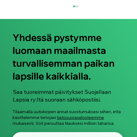
Yhdessä pystymme
luomaan maailmasta
turvallisemman paikan
lapsille kaikkialla.
Älylaseja käytetään jo nyt naisten ja
lasten salakuvaamiseen
Saa tuoreimmat päivitykset Suojellaan
Lapsia ry:ltä suoraan sähköpostiisi.
Tilaamalla uutiskirjeen annat suostumuksesi siihen, että
käsittelemme tietojasi
tietosuojaselosteemme
mukaisesti. Voit peruuttaa tilauksesi milloin tahansa.