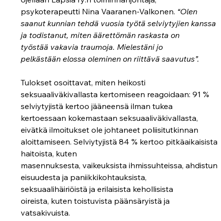
psykoterapeutti Nina Vaaranen-Valkonen. 
“Olen 
saanut kunnian tehdä vuosia työtä selviytyjien kanssa 
ja todistanut, miten äärettömän raskasta on 
työstää vakavia traumoja. Mielestäni jo 
pelkästään elossa oleminen on riittävä saavutus”.
Tulokset osoittavat, miten heikosti 
seksuaaliväkivallasta kertomiseen reagoidaan: 91 % 
selviytyjistä kertoo jääneensä ilman tukea 
kertoessaan kokemastaan seksuaaliväkivallasta, 
eivätkä ilmoitukset ole johtaneet poliisitutkinnan 
aloittamiseen. Selviytyjistä 84 % kertoo pitkäaikaisista 
haitoista, kuten 
masennuksesta, vaikeuksista ihmissuhteissa, ahdistun
eisuudesta ja paniikkikohtauksista, 
seksuaalihäiriöistä ja erilaisista kehollisista 
oireista, kuten toistuvista päänsäryistä ja 
vatsakivuista. 