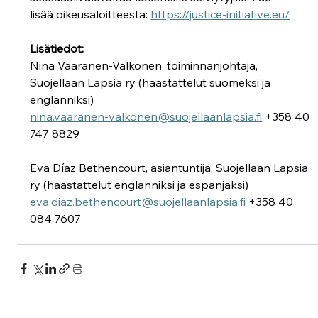
lisää oikeusaloitteesta: 
https://justice-initiative.eu/
Lisätiedot:
Nina Vaaranen-Valkonen, toiminnanjohtaja, 
Suojellaan Lapsia ry (haastattelut suomeksi ja 
englanniksi) 
nina.vaaranen-valkonen@suojellaanlapsia.fi
 +358 40 
747 8829 
Eva Díaz Bethencourt, asiantuntija, Suojellaan Lapsia 
ry (haastattelut englanniksi ja espanjaksi) 
eva.diaz.bethencourt@suojellaanlapsia.fi
 +358 40 
084 7607  