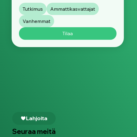
Tutkimus
Ammattikasvattajat
Vanhemmat
Tilaa
Lahjoita
Seuraa meitä