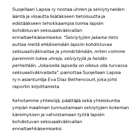
Suojellaan Lapsia ry nostaa uhrien ja selviytyneiden 
ääntä ja viisautta lisätäkseen tietoisuutta ja 
edistääkseen tehokkaampia toimia lapsiin 
kohdistuvan seksuaaliväkivallan 
ennaltaehkäisemiseksi. 
“Selviytyjien jakama tieto 
auttaa meitä ehkäisemään lapsiin kohdistuvaa 
seksuaaliväkivaltaa ja ymmärtämään, miten voimme 
paremmin tukea uhreja, selviytyjiä ja heidän 
perheitään. Jokaisella lapsella on oikeus olla turvassa 
seksuaaliväkivallalta”
, painottaa Suojellaan Lapsia 
ry:n asiantuntija Eva Díaz Bethencourt, joka johti 
raportin kirjoittamista.  
Kehotamme yhteisöjä, päättäjiä sekä yhteiskuntia 
ympäri maailman tunnustamaan selviytyjien kokeman 
kärsimyksen ja vahvistamaan työtä lapsiin 
kohdistuvan seksuaaliväkivallan 
ennaltaehkäisemiseksi.    