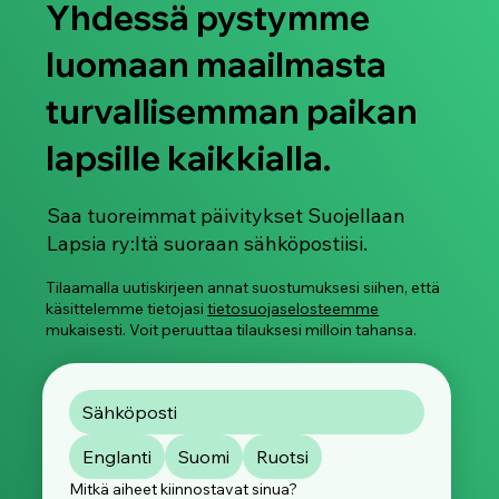
Yhdessä pystymme
luomaan maailmasta
turvallisemman paikan
lapsille kaikkialla.
“Jakaako vai ollako jakamatta” –
Rikotaan hiljaisuus lapsiin kohdistuvasta
seksuaaliväkivallasta
Saa tuoreimmat päivitykset Suojellaan
Lapsia ry:ltä suoraan sähköpostiisi.
Tilaamalla uutiskirjeen annat suostumuksesi siihen, että
käsittelemme tietojasi
tietosuojaselosteemme
mukaisesti. Voit peruuttaa tilauksesi milloin tahansa.
Englanti
Suomi
Ruotsi
Mitkä aiheet kiinnostavat sinua?