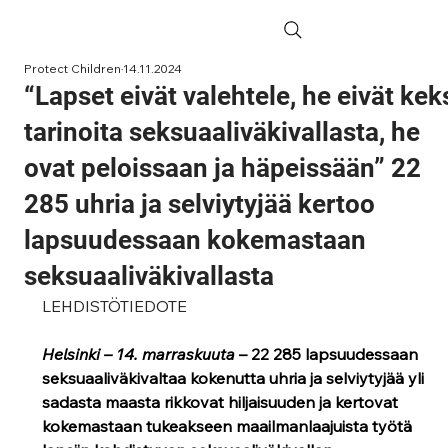
Protect Children
14.11.2024
“Lapset eivät valehtele, he eivät kek
tarinoita seksuaaliväkivallasta, he
ovat peloissaan ja häpeissään” 22
285 uhria ja selviytyjää kertoo
lapsuudessaan kokemastaan
seksuaaliväkivallasta
LEHDISTÖTIEDOTE
Helsinki – 14. marraskuuta
 – 22 285 lapsuudessaan 
seksuaaliväkivaltaa kokenutta uhria ja selviytyjää yli 
sadasta maasta rikkovat hiljaisuuden ja kertovat 
kokemastaan tukeakseen maailmanlaajuista työtä 