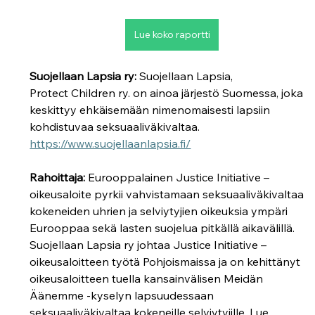
Lue koko raportti
Suojellaan Lapsia ry: 
Suojellaan Lapsia, 
Protect Children ry. on ainoa järjestö Suomessa, joka 
keskittyy ehkäisemään nimenomaisesti lapsiin 
kohdistuvaa seksuaaliväkivaltaa. 
https://www.suojellaanlapsia.fi/
Rahoittaja: 
Eurooppalainen
Justice Initiative –
oikeusaloite pyrkii vahvistamaan seksuaaliväkivaltaa 
kokeneiden uhrien ja selviytyjien oikeuksia ympäri 
Eurooppaa sekä lasten suojelua pitkällä aikavälillä. 
Suojellaan Lapsia ry johtaa Justice Initiative –
oikeusaloitteen työtä Pohjoismaissa ja on kehittänyt 
oikeusaloitteen tuella kansainvälisen Meidän 
Äänemme -kyselyn lapsuudessaan 
seksuaaliväkivaltaa kokeneille selviytyjille. Lue 