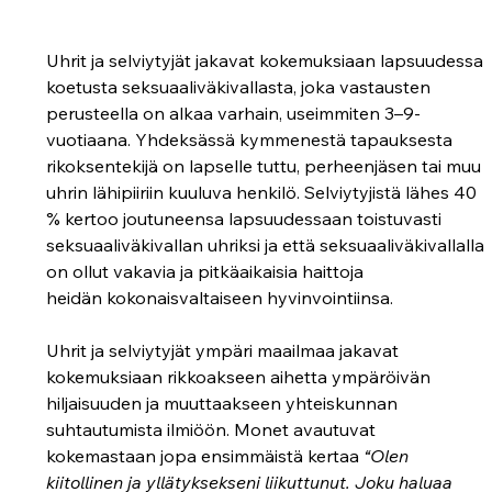
Uhrit ja selviytyjät jakavat kokemuksiaan lapsuudessa 
koetusta seksuaaliväkivallasta, joka vastausten 
perusteella on alkaa varhain, useimmiten 3–9-
vuotiaana. Yhdeksässä kymmenestä tapauksesta 
rikoksentekijä on lapselle tuttu, perheenjäsen tai muu 
uhrin lähipiiriin kuuluva henkilö. Selviytyjistä lähes 40 
% kertoo joutuneensa lapsuudessaan toistuvasti 
seksuaaliväkivallan uhriksi ja että seksuaaliväkivallalla 
on ollut vakavia ja pitkäaikaisia haittoja 
heidän kokonaisvaltaiseen hyvinvointiinsa.  
Uhrit ja selviytyjät ympäri maailmaa jakavat 
kokemuksiaan rikkoakseen aihetta ympäröivän 
hiljaisuuden ja muuttaakseen yhteiskunnan 
suhtautumista ilmiöön. Monet avautuvat 
kokemastaan jopa ensimmäistä kertaa 
“Olen 
kiitollinen ja yllätyksekseni liikuttunut. Joku haluaa 