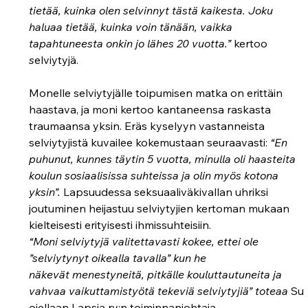
tietää, kuinka olen selvinnyt tästä kaikesta. Joku 
haluaa tietää, kuinka voin tänään, vaikka 
tapahtuneesta onkin jo lähes 20 vuotta.” 
kertoo 
s
elviytyjä. 
Monelle selviytyjälle toipumisen matka on erittäin 
haastava, ja moni kertoo kantaneensa raskasta 
traumaansa yksin. Eräs kyselyyn vastanneista 
selviytyjistä kuvailee kokemustaan seuraavasti: 
“En 
puhunut, kunnes täytin 5 vuotta, minulla oli haasteita 
koulun sosiaalisissa suhteissa ja olin myös kotona 
yksin”. 
Lapsuudessa seksuaaliväkivallan uhriksi 
joutuminen heijastuu selviytyjien kertoman mukaan 
kielteisesti erityisesti ihmissuhteisiin.  
“Moni selviytyjä valitettavasti kokee, ettei ole 
”selviytynyt oikealla tavalla” kun he 
näkevät menestyneitä, pitkälle kouluttautuneita ja 
vahvaa vaikuttamistyötä tekeviä selviytyjiä” toteaa
 Su
ojellaan Lapsia ry:n toiminnanjohtaja, 