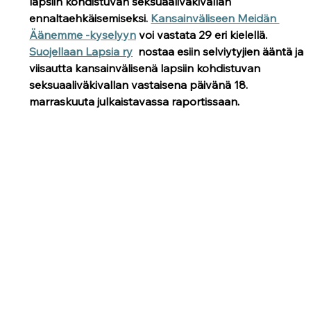
lapsiin kohdistuvan seksuaaliväkivallan 
ennaltaehkäisemiseksi. 
Kansainväliseen Meidän 
Äänemme -kysely
yn
 voi vastata 29 eri kielellä. 
Suojellaan Lapsia ry
  nostaa esiin selviytyjien ääntä ja 
viisautta kansainvälisenä lapsiin kohdistuvan 
seksuaaliväkivallan vastaisena päivänä 18. 
marraskuuta julkaistavassa raportissaan. 