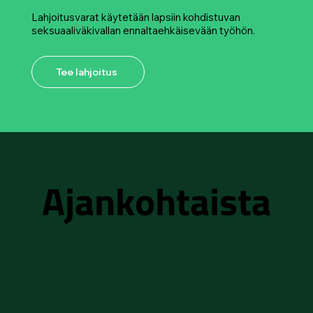
Lahjoitusvarat käytetään lapsiin kohdistuvan
seksuaaliväkivallan ennaltaehkäisevään työhön.
Tee lahjoitus
Ajankohtaista