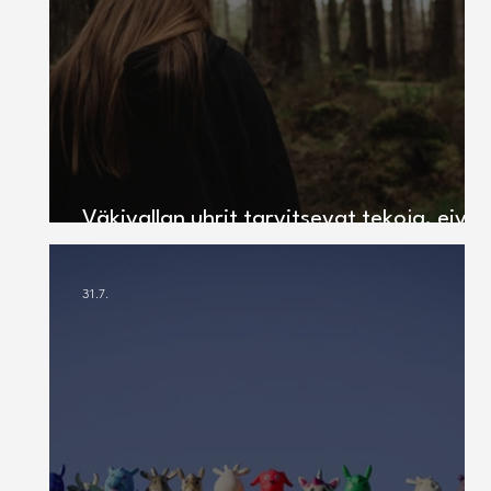
Väkivallan uhrit tarvitsevat tekoja, eivät
pelkkiä vähimmäisratkaisuja!
31.7.