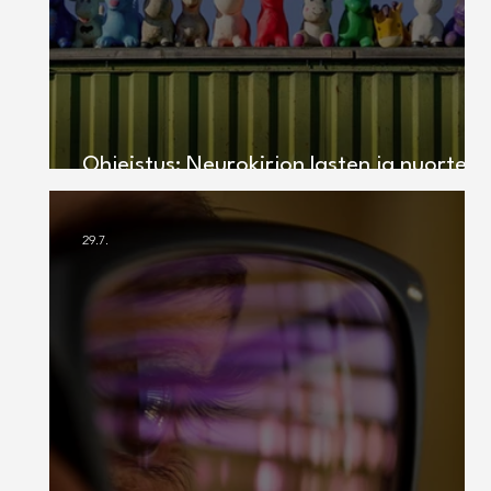
Ohjeistus: Neurokirjon lasten ja nuorten
digiturvataitojen tukeminen
29.7.