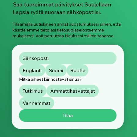
Saa tuoreimmat päivitykset Suojellaan
Lapsia ry:ltä suoraan sähköpostiisi.
Tilaamalla uutiskirjeen annat suostumuksesi siihen, että
käsittelemme tietojasi
tietosuojaselosteemme
mukaisesti. Voit peruuttaa tilauksesi milloin tahansa.
Englanti
Suomi
Ruotsi
Mitkä aiheet kiinnostavat sinua?
Tutkimus
Ammattikasvattajat
Vanhemmat
Tilaa