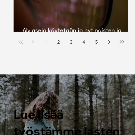
Älylaseja käytetään jo nyt naisten ja
lasten salakuvaamiseen
1
2
3
4
5
Lue lisää
työstämme lasten