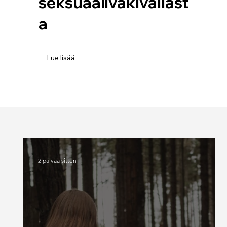
seksuaaliväkivallast
a
Lue lisää
2 päivää sitten