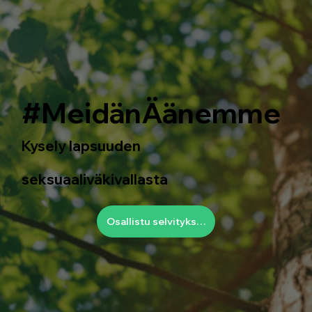
#MeidänÄänemme
Kysely lapsuuden
seksuaaliväkivallasta
Osallistu selvitykseen