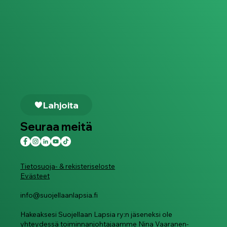
Lahjoita
Seuraa meitä
Tietosuoja- & rekisteriseloste
Evästeet
info@suojellaanlapsia.fi
Hakeaksesi Suojellaan Lapsia ry:n jäseneksi ole
yhteydessä toiminnanjohtajaamme
Nina Vaaranen-