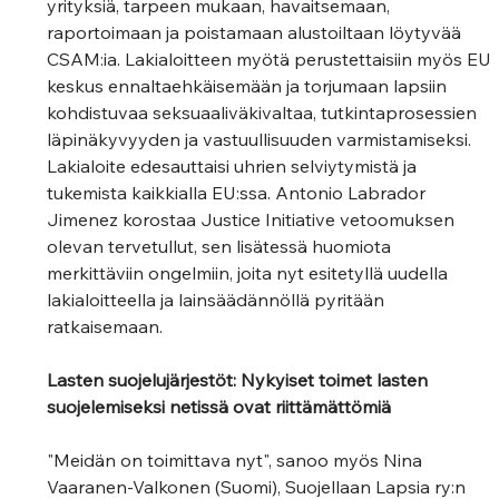
yrityksiä, tarpeen mukaan, havaitsemaan, 
raportoimaan ja poistamaan alustoiltaan löytyvää 
CSAM:ia. Lakialoitteen myötä perustettaisiin myös EU 
keskus ennaltaehkäisemään ja torjumaan lapsiin 
kohdistuvaa seksuaaliväkivaltaa, tutkintaprosessien 
läpinäkyvyyden ja vastuullisuuden varmistamiseksi.  
Lakialoite edesauttaisi uhrien selviytymistä ja 
tukemista kaikkialla EU:ssa. Antonio Labrador 
Jimenez korostaa Justice Initiative vetoomuksen 
olevan tervetullut, sen lisätessä huomiota 
merkittäviin ongelmiin, joita nyt esitetyllä uudella 
lakialoitteella ja lainsäädännöllä pyritään 
ratkaisemaan. 
Lasten suojelujärjestöt: Nykyiset toimet lasten 
suojelemiseksi netissä ovat riittämättömiä
"Meidän on toimittava nyt", sanoo myös Nina 
Vaaranen-Valkonen (Suomi), Suojellaan Lapsia ry:n 