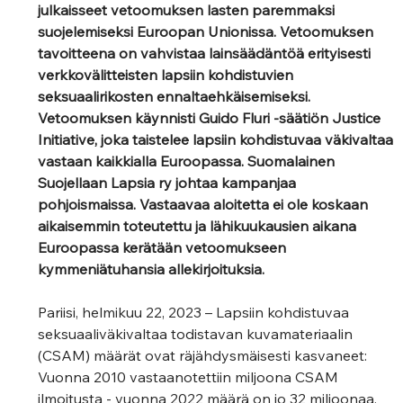
julkaisseet vetoomuksen lasten paremmaksi 
suojelemiseksi Euroopan Unionissa. Vetoomuksen 
tavoitteena on vahvistaa lainsäädäntöä erityisesti 
verkkovälitteisten lapsiin kohdistuvien 
seksuaalirikosten ennaltaehkäisemiseksi. 
Vetoomuksen käynnisti Guido Fluri -säätiön Justice 
Initiative, joka taistelee lapsiin kohdistuvaa väkivaltaa 
vastaan kaikkialla Euroopassa. Suomalainen 
Suojellaan Lapsia ry johtaa kampanjaa 
pohjoismaissa. Vastaavaa aloitetta ei ole koskaan 
aikaisemmin toteutettu ja lähikuukausien aikana 
Euroopassa kerätään vetoomukseen 
kymmeniätuhansia allekirjoituksia. 
Pariisi, helmikuu 22, 2023 – Lapsiin kohdistuvaa 
seksuaaliväkivaltaa todistavan kuvamateriaalin 
(CSAM) määrät ovat räjähdysmäisesti kasvaneet: 
Vuonna 2010 vastaanotettiin miljoona CSAM 
ilmoitusta - vuonna 2022 määrä on jo 32 miljoonaa. 