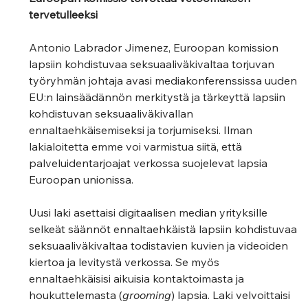
tervetulleeksi 
Antonio Labrador Jimenez, Euroopan komission 
lapsiin kohdistuvaa seksuaaliväkivaltaa torjuvan 
työryhmän johtaja avasi mediakonferenssissa uuden 
EU:n lainsäädännön merkitystä ja tärkeyttä lapsiin 
kohdistuvan seksuaaliväkivallan 
ennaltaehkäisemiseksi ja torjumiseksi. Ilman 
lakialoitetta emme voi varmistua siitä, että 
palveluidentarjoajat verkossa suojelevat lapsia 
Euroopan unionissa.
Uusi laki asettaisi digitaalisen median yrityksille 
selkeät säännöt ennaltaehkäistä lapsiin kohdistuvaa 
seksuaaliväkivaltaa todistavien kuvien ja videoiden 
kiertoa ja levitystä verkossa. Se myös 
ennaltaehkäisisi aikuisia kontaktoimasta ja 
houkuttelemasta (
grooming
) lapsia. Laki velvoittaisi 