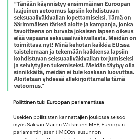
“Tänään käynnistyy ensimmäinen Euroopan 
laajuinen vetoomus lapsiin kohdistuvan 
seksuaaliväkivallan lopettamiseksi. Tämä on 
äärimmäisen tärkeä aloite ja kampanja, jonka 
tavoitteena on turvata jokaisen lapsen oikeus 
elää vapaana seksuaaliväkivallasta. Meidän on 
toimittava nyt! Minä kehotan kaikkia EU:ssa 
taistelemaan ja tekemään kaikkensa lapsiin 
kohdistuvan seksuaaliväkivallan torjumiseksi 
ja selviytyjien tukemiseksi. Meidän täytyy olla 
sinnikkäitä, meidän ei tule koskaan luovuttaa. 
Aloitetaan yhdessä allekirjoittamalla tämä 
vetoomus."
Poliittinen tuki Euroopan parlamentissa
Useiden poliittisten kannattajien joukossa seisoo 
myös Saksan Marion Walsmann MEP, Euroopan 
parlamentin jäsen (IMCO:n lausunnon 