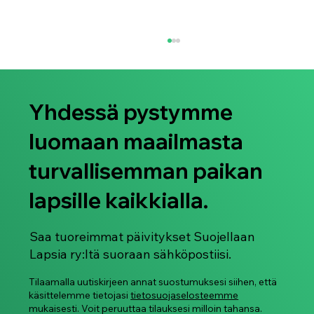
Yhdessä pystymme
luomaan maailmasta
turvallisemman paikan
lapsille kaikkialla.
Suojellaan Lapsia ry juhlistaa Pride-
kuukautta 2026
Saa tuoreimmat päivitykset Suojellaan
Lapsia ry:ltä suoraan sähköpostiisi.
Tilaamalla uutiskirjeen annat suostumuksesi siihen, että
käsittelemme tietojasi
tietosuojaselosteemme
mukaisesti. Voit peruuttaa tilauksesi milloin tahansa.