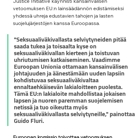
Justice Initiative käynnisti kansainvälisen 
vetoomuksen EU:n lainsäädännön edistämiseksi 
yhdessä uhreja edustavien tahojen ja lasten 
suojelujärjestöjen kanssa Euroopassa. 
"Seksuaaliväkivallasta selviytyneiden pitää 
saada tukea ja toisaalta kyse on 
seksuaaliväkivallan kierteen ja toistuvan 
uhriutumisen katkaiseminen. Vaadimme 
Euroopan Unionia ottamaan kansainvälisen 
johtajuuden ja äänestämään uuden lapsiin 
kohdistuvaa seksuaaliväkivaltaa 
ennaltaehkäisevän lakialoitteen puolesta. 
Tämä EU:n lakialoite mahdollistaa jokaisen 
lapsen ja nuoren paremman suojelemisen 
netissä ja tuo oikeutta myös 
seksuaaliväkivallasta selviytyneille," painottaa 
Guido Fluri.
Euroopan komissio toivottaa vetoomuksen 