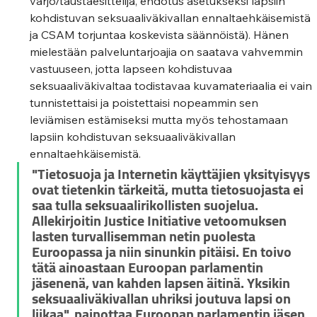
varjo/taustaesittelijä, ehdotus asetukseksi lapsiin 
kohdistuvan seksuaaliväkivallan ennaltaehkäisemistä 
ja CSAM torjuntaa koskevista säännöistä). Hänen 
mielestään palveluntarjoajia on saatava vahvemmin 
vastuuseen, jotta lapseen kohdistuvaa 
seksuaaliväkivaltaa todistavaa kuvamateriaalia ei vain 
tunnistettaisi ja poistettaisi nopeammin sen 
leviämisen estämiseksi mutta myös tehostamaan 
lapsiin kohdistuvan seksuaaliväkivallan 
ennaltaehkäisemistä. 
"Tietosuoja ja Internetin käyttäjien yksityisyys 
ovat tietenkin tärkeitä, mutta tietosuojasta ei 
saa tulla seksuaalirikollisten suojelua. 
Allekirjoitin Justice Initiative vetoomuksen 
lasten turvallisemman netin puolesta 
Euroopassa ja niin sinunkin pitäisi. En toivo 
tätä ainoastaan Euroopan parlamentin 
jäsenenä, van kahden lapsen äitinä. Yksikin 
seksuaaliväkivallan uhriksi joutuva lapsi on 
liikaa", painottaa Euroopan parlamentin jäsen 