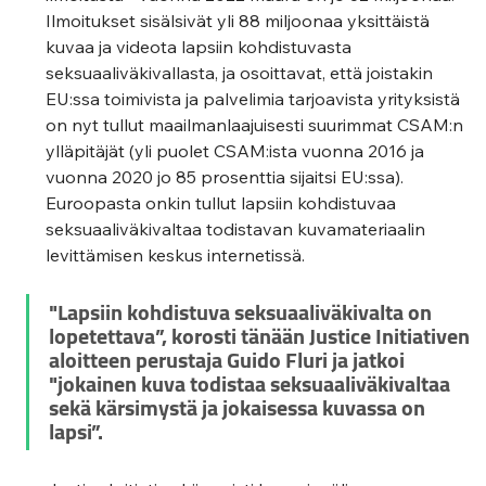
Ilmoitukset sisälsivät yli 88 miljoonaa yksittäistä 
kuvaa ja videota lapsiin kohdistuvasta 
seksuaaliväkivallasta, ja osoittavat, että joistakin 
EU:ssa toimivista ja palvelimia tarjoavista yrityksistä 
on nyt tullut maailmanlaajuisesti suurimmat CSAM:n 
ylläpitäjät (yli puolet CSAM:ista vuonna 2016 ja 
vuonna 2020 jo 85 prosenttia sijaitsi EU:ssa). 
Euroopasta onkin tullut lapsiin kohdistuvaa 
seksuaaliväkivaltaa todistavan kuvamateriaalin 
levittämisen keskus internetissä.
"Lapsiin kohdistuva seksuaaliväkivalta on 
lopetettava”, korosti tänään Justice Initiativen 
aloitteen perustaja Guido Fluri ja jatkoi 
"jokainen kuva todistaa seksuaaliväkivaltaa 
sekä kärsimystä ja jokaisessa kuvassa on 
lapsi”. 