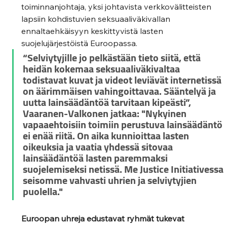
toiminnanjohtaja, yksi johtavista verkkovälitteisten 
lapsiin kohdistuvien seksuaaliväkivallan 
ennaltaehkäisyyn keskittyvistä lasten 
suojelujärjestöistä Euroopassa. 
“Selviytyjille jo pelkästään tieto siitä, että 
heidän kokemaa seksuaaliväkivaltaa 
todistavat kuvat ja videot leviävät internetissä 
on äärimmäisen vahingoittavaa. Sääntelyä ja 
uutta lainsäädäntöä tarvitaan kipeästi”, 
Vaaranen-Valkonen jatkaa: "Nykyinen 
vapaaehtoisiin toimiin perustuva lainsäädäntö 
ei enää riitä. On aika kunnioittaa lasten 
oikeuksia ja vaatia yhdessä sitovaa 
lainsäädäntöä lasten paremmaksi 
suojelemiseksi netissä. Me Justice Initiativessa 
seisomme vahvasti uhrien ja selviytyjien 
puolella."
Euroopan uhreja edustavat ryhmät tukevat 