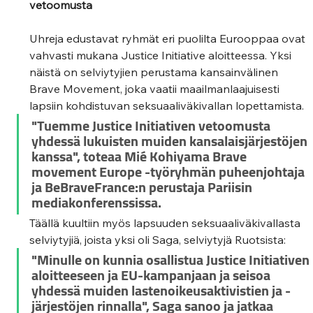
vetoomusta 
Uhreja edustavat ryhmät eri puolilta Eurooppaa ovat 
vahvasti mukana Justice Initiative aloitteessa. Yksi 
näistä on selviytyjien perustama kansainvälinen 
Brave Movement, joka vaatii maailmanlaajuisesti 
lapsiin kohdistuvan seksuaaliväkivallan lopettamista. 
"Tuemme Justice Initiativen vetoomusta 
yhdessä lukuisten muiden kansalaisjärjestöjen 
kanssa", toteaa Mié Kohiyama Brave 
movement Europe -työryhmän puheenjohtaja 
ja BeBraveFrance:n perustaja Pariisin 
mediakonferenssissa. 
Täällä kuultiin myös lapsuuden seksuaaliväkivallasta 
selviytyjiä, joista yksi oli Saga, selviytyjä Ruotsista: 
"Minulle on kunnia osallistua Justice Initiativen 
aloitteeseen ja EU-kampanjaan ja seisoa 
yhdessä muiden lastenoikeusaktivistien ja -
järjestöjen rinnalla", Saga sanoo ja jatkaa 