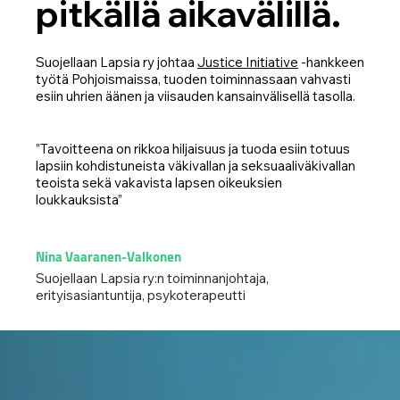
pitkällä aikavälillä.
Suojellaan Lapsia ry johtaa
Justice Initiative
-hankkeen
työtä Pohjoismaissa, tuoden toiminnassaan vahvasti
esiin uhrien äänen ja viisauden kansainvälisellä tasolla.
”Tavoitteena on rikkoa hiljaisuus ja tuoda esiin totuus
lapsiin kohdistuneista väkivallan ja seksuaaliväkivallan
teoista sekä vakavista lapsen oikeuksien
loukkauksista”
Nina Vaaranen-Valkonen
Suojellaan Lapsia ry:n toiminnanjohtaja,
erityisasiantuntija, psykoterapeutti