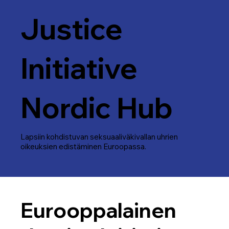
Justice
Initiative
Nordic Hub
Lapsiin kohdistuvan seksuaaliväkivallan uhrien
oikeuksien edistäminen Euroopassa.
Eurooppalainen