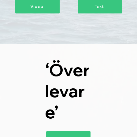
Text
Video
‘Över
levar
e’