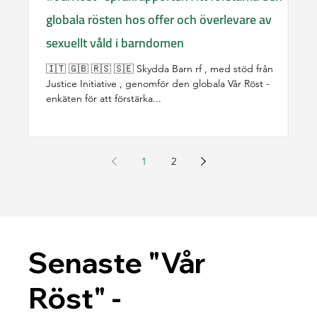
globala rösten hos offer och överlevare av
nå
sexuellt våld i barndomen
Sv
öv
🇮🇹 🇬🇧 🇷🇸 🇸🇪 Skydda Barn rf , med stöd från
St
Justice Initiative , genomför den globala Vår Röst -
of
enkäten för att förstärka...
de
en
ve
Hi
St
1
2
ba
Ju
Al
Senaste "Vår
Röst" -