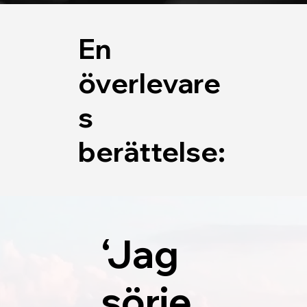
En
överlevare
s
berättelse:
‘Jag
sörje