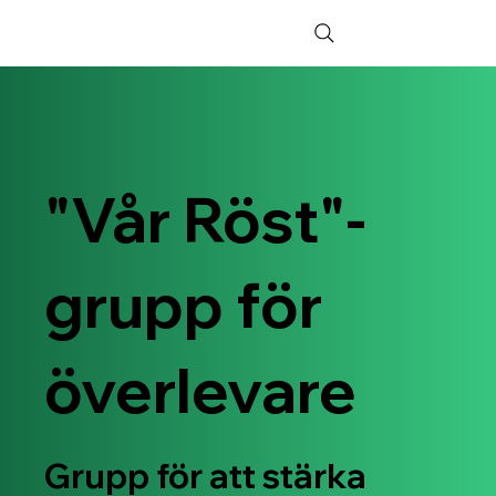
"Vår Röst"-
grupp för
överlevare
​Grupp för att stärka