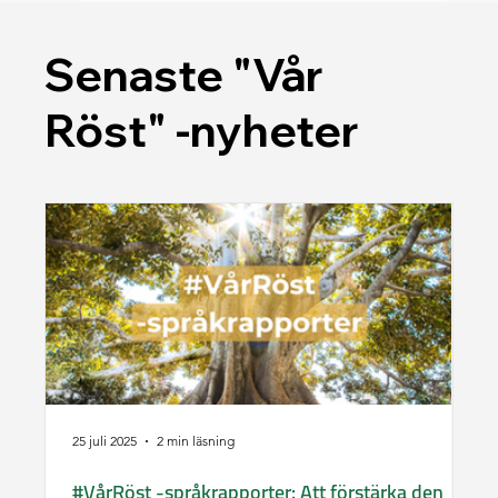
Senaste "Vår
Röst" -nyheter
25 juli 2025
2 min läsning
2 j
#VårRöst -språkrapporter: Att förstärka den
“V