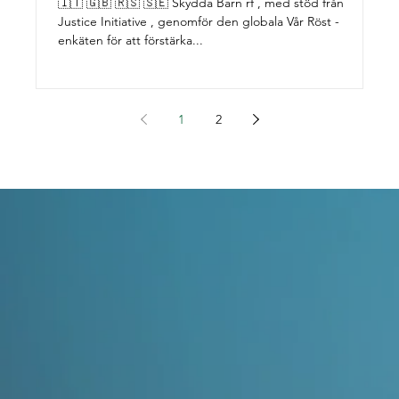
🇮🇹 🇬🇧 🇷🇸 🇸🇪 Skydda Barn rf , med stöd från
En
Justice Initiative , genomför den globala Vår Röst -
sv
enkäten för att förstärka...
oc
Vå
br
öv
dr
1
2