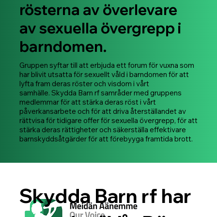
rösterna av överlevare
av sexuella övergrepp i
barndomen.
Gruppen syftar till att erbjuda ett forum för vuxna som
har blivit utsatta för sexuellt våld i barndomen för att
lyfta fram deras röster och visdom i vårt
samhälle. Skydda Barn rf samråder med gruppens
medlemmar för att stärka deras röst i vårt
påverkansarbete och för att driva återställandet av
rättvisa för tidigare offer för sexuella övergrepp, för att
stärka deras rättigheter och säkerställa effektivare
barnskyddsåtgärder för att förebyyga framtida brott.
Skydda Barn rf har