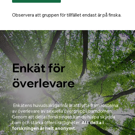
Observera att gruppen för tillfället endast är på finska.
Enkät för
överlevare
Enkätens huvudsakliga mål är att lyfta fram rösterna
av överlevare av sexuella övergrepp i barndomen.
Genom att delta i forskningen kan du hjälpa skydda
barn och stärka offers rättigheter.
Att delta i
forskningen är helt anonymt.