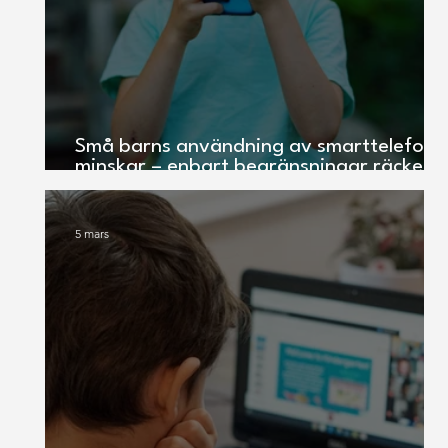
Små barns användning av smarttelefone
minskar – enbart begränsningar räcker
ändå inte
5 mars