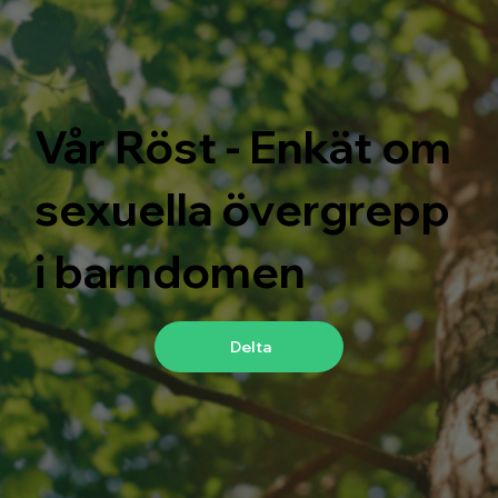
Vår Röst - Enkät om
sexuella övergrepp
i barndomen
Delta