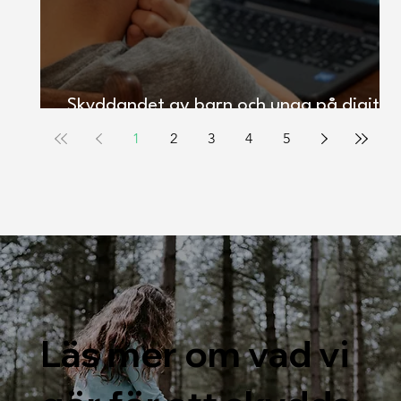
Skyddandet av barn och unga på digital
plattformar
1
2
3
4
5
Läs mer om vad vi