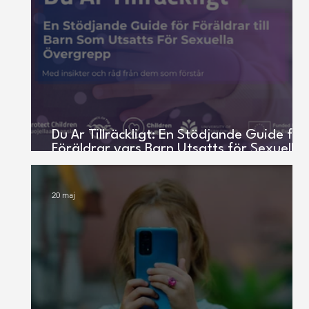
Du Är Tillräckligt: En Stödjande Guide för
Föräldrar vars Barn Utsatts för Sexuellt
Våld (alla språkversioner)
20 maj