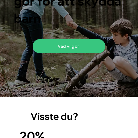
gör för att skydda
barn
Vad vi gör
Visste du?
20%