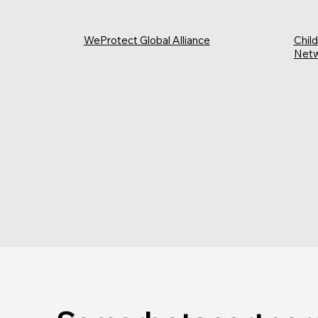
WeProtect Global Alliance
Chil
Net