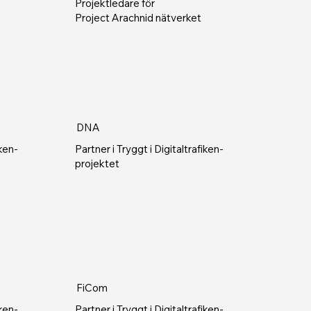
Projektledare för
Project Arachnid nätverket
DNA
iken-
Partner i Tryggt i Digitaltrafiken-
projektet
FiCom
iken-
Partner i Tryggt i Digitaltrafiken-