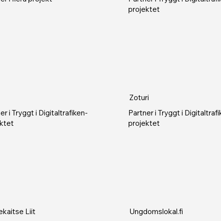
projektet
Zoturi
er i Tryggt i Digitaltrafiken-
Partner i Tryggt i Digitaltraf
ktet
projektet
kaitse Liit
Ungdomslokal.fi