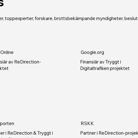
s
oner, toppexperter, forskare, brottsbekämpande myndigheter, beslu
 Online
Google.org
siär av ReDirection-
Finansiär av Tryggt i
ktet
Digitaltrafiken projektet
porten
RSKK
er i ReDirection & Tryggt i
Partner i ReDirection-proje