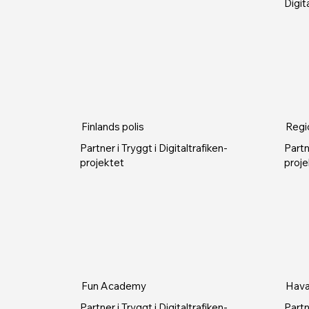
Digit
Finlands polis
Regi
Partner i Tryggt i Digitaltrafiken-
Partn
projektet
proje
Fun Academy
Hava
Partner i Tryggt i Digitaltrafiken-
Partn