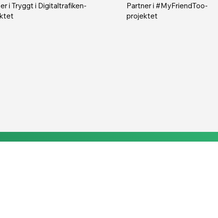
er i Tryggt i Digitaltrafiken-
Partner i #MyFriendToo-
ktet
projektet
en
Engelska
Finska