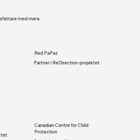
tsfattare med mera.
Red PaPaz
Partner i ReDirection-projektet
Canadian Centre for Child
Protection
ktet