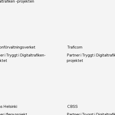
altrafiken -projekten
onförvaltningsverket
Traficom
er i Tryggt i Digitaltrafiken-
Partner i Tryggt i Digitaltraf
ktet
projektet
s Helsinki
CBSS
er i flera projekt
Partner i Tryggt i Digitaltraf