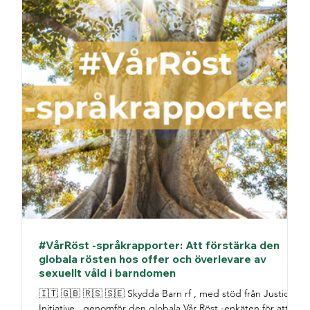
#VårRöst -språkrapporter: Att förstärka den
globala rösten hos offer och överlevare av
sexuellt våld i barndomen
🇮🇹 🇬🇧 🇷🇸 🇸🇪 Skydda Barn rf , med stöd från Justice
Initiative , genomför den globala Vår Röst -enkäten för att