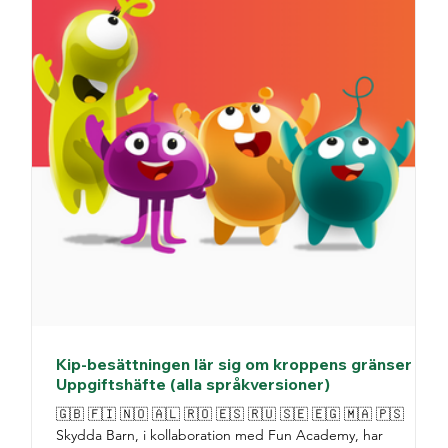
Kip-besättningen lär sig om kroppens gränser -
Uppgiftshäfte (alla språkversioner)
🇬🇧 🇫🇮 🇳🇴 🇦🇱 🇷🇴 🇪🇸 🇷🇺 🇸🇪 🇪🇬 🇲🇦 🇵🇸
Skydda Barn, i kollaboration med Fun Academy, har