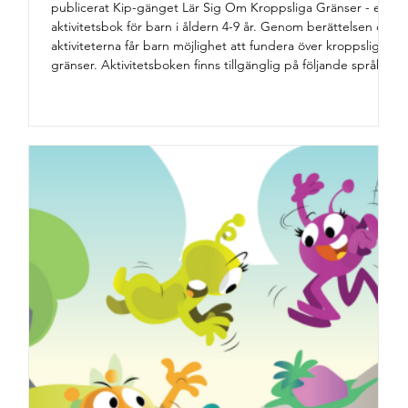
publicerat Kip-gänget Lär Sig Om Kroppsliga Gränser - en
aktivitetsbok för barn i åldern 4-9 år. Genom berättelsen och
aktiviteterna får barn möjlighet att fundera över kroppsliga
gränser. Aktivitetsboken finns tillgänglig på följande språk:
engelska, finska, norska, albanska, rumänska, spanska, ryska,
svenska och arabiska. Ladda ner alla versioner gratis nedan.
Du kan öpp