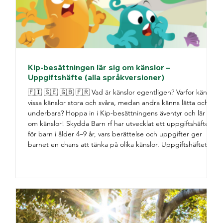
Kip-besättningen lär sig om känslor –
Uppgiftshäfte (alla språkversioner)
🇫🇮 🇸🇪 🇬🇧 🇫🇷 Vad är känslor egentligen? Varfor känns
vissa känslor stora och svåra, medan andra känns lätta och
underbara? Hoppa in i Kip-besättningens äventyr och lär dig
om känslor! Skydda Barn rf har utvecklat ett uppgiftshäfte
för barn i ålder 4–9 år, vars berättelse och uppgifter ger
barnet en chans att tänka på olika känslor. Uppgiftshäftet
hjälper barnet att identifiera, namnge, uttrycka och reglera
känslor. Barnet kan läsa uppgiftshäftet själv eller tillsammans