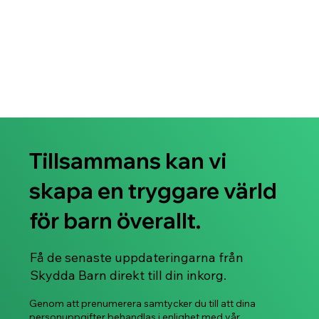
Tillsammans kan vi
skapa en tryggare värld
för barn överallt.
Få de senaste uppdateringarna från
Skydda Barn direkt till din inkorg.
Genom att prenumerera samtycker du till att dina
personuppgifter behandlas i enlighet med vår