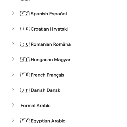
🇪🇸 
Spanish Español
🇭🇷 
Croatian Hrvatski
🇷🇴 
Romanian Română
🇭🇺 
Hungarian Magyar
🇫🇷 
French Français
🇩🇰 
Danish Dansk
Formal Arabic
🇪🇬 
Egyptian Arabic 