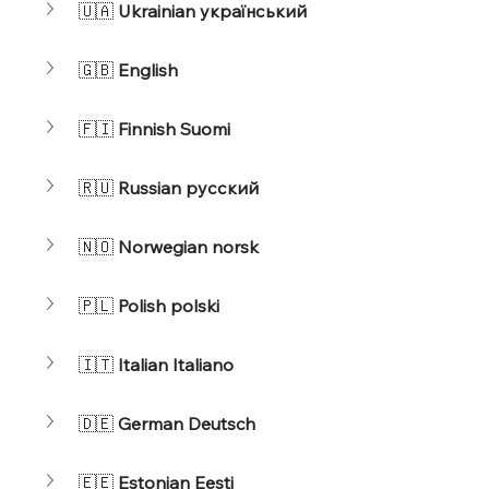
🇺🇦 
Ukrainian український
🇬🇧 
English
🇫🇮 
Finnish Suomi
🇷🇺 
Russian русский
🇳🇴 
Norwegian norsk
🇵🇱 
Polish polski
🇮🇹 
Italian Italiano
🇩🇪 
German Deutsch
🇪🇪 
Estonian Eesti