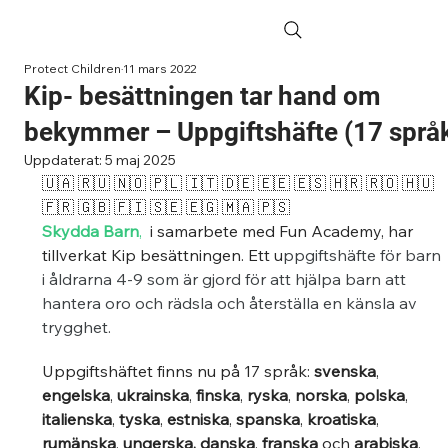
Protect Children
11 mars 2022
Kip- besättningen tar hand om
bekymmer – Uppgiftshäfte (17 språ
Uppdaterat:
5 maj 2025
🇺🇦 🇷🇺 🇳🇴 🇵🇱 🇮🇹 🇩🇪 🇪🇪 🇪🇸 🇭🇷 🇷🇴 🇭🇺 
🇫🇷 🇬🇧 🇫🇮 🇸🇪 🇪🇬 🇲🇦 🇵🇸
Skydda Barn
,
  i samarbete med Fun Academy, har 
tillverkat Kip besättningen. Ett u
ppgiftshäfte för barn 
i åldrarna 4-9 som är gjord för att hjälpa barn att 
hantera oro och rädsla och återställa en känsla av 
trygghet.
Uppgiftshäftet finns nu på 17 språk: 
svenska
, 
engelska
, 
ukrainska
, 
finska
, 
ryska
, 
norska
, 
polska
, 
italienska
, 
tyska
, 
estniska
, 
spanska
, 
kroatiska
, 
rumänska
, 
ungerska, danska
, 
franska 
och 
arabiska
. 