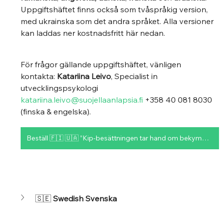
Uppgiftshäftet finns också som tvåspråkig version, 
med ukrainska som det andra språket. Alla versioner 
kan laddas ner kostnadsfritt här nedan.
För frågor gällande uppgiftshäftet, vänligen 
kontakta: 
Katariina Leivo
, Specialist in 
utvecklingspsykologi 
katariina.leivo@suojellaanlapsia.fi
 +358 40 081 8030 
(finska & engelska).
Beställ 🇫🇮 🇺🇦 ”Kip-besättningen tar hand om bekymmer” uppgifshäftet kostnadsfritt här
🇸🇪 
Swedish Svenska