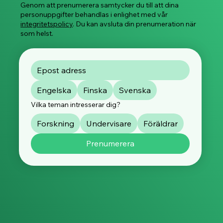
Genom att prenumerera samtycker du till att dina
personuppgifter behandlas i enlighet med vår
integritetspolicy
. Du kan avsluta din prenumeration när
som helst.
Engelska
Finska
Svenska
Vilka teman intresserar dig?
Forskning
Undervisare
Föräldrar
Prenumerera