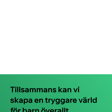
Tillsammans kan vi
skapa en tryggare värld
för barn överallt.