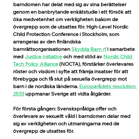
barndomen har delat med sig av sina berättelser 
genom en banbrytande enkätstudie i ett försök att 
öka medvetenhet om verkligheten bakom de 
övergrepp som de utsattes för. High-Level Nordic 
Child Protection Conference i Stockholm, som 
arrangeras av den finländska 
barnrättsorganisationen 
Skydda Barn rf
 i samarbete 
med 
Justice Initiative
 och med stöd av 
Nordic Child 
Tech Policy Alliance
 (NOCTA), förstärker överlevares 
röster och visdom i syfte att främja insatser för att 
förebygga och få slut på sexuella övergrepp mot 
barn i de nordiska länderna. 
Europarådets resolution 
2533
 uppmanar Sverige att vidta åtgärder.
För första gången: Svenskspråkiga offer och 
överlevare av sexuellt våld i barndomen delar med 
sig av verkligheten och utmaningarna med de 
övergrepp de utsattes för.