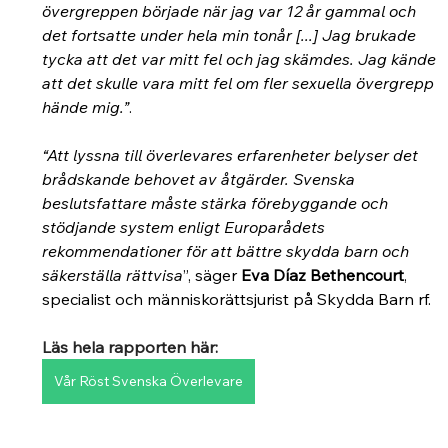
övergreppen började när jag var 12 år gammal och 
det fortsatte under hela min tonår [...] Jag brukade 
tycka att det var mitt fel och jag skämdes. Jag kände 
att det skulle vara mitt fel om fler sexuella övergrepp 
hände mig.”
.
“Att lyssna till överlevares erfarenheter belyser det 
brådskande behovet av åtgärder. Svenska 
beslutsfattare måste stärka förebyggande och 
stödjande system enligt Europarådets 
rekommendationer för att bättre skydda barn och 
säkerställa rättvisa
”, säger 
Eva Díaz Bethencourt
, 
specialist och människorättsjurist på Skydda Barn rf.
Läs hela rapporten här:
Vår Röst Svenska Överlevare