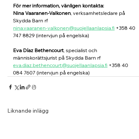
För mer information, vänligen kontakta: 
Nina Vaaranen-Valkonen
, verksamhetsledare på 
Skydda Barn rf
nina.vaaranen-valkonen@suojellaanlapsia.fi
 +358 40 
747 8829 (intervjun på engelska)
Eva Díaz Bethencourt
, specialist och 
människorättsjurist på Skydda Barn rf
eva.diaz.bethencourt@suojellaanlapsia.fi
 +358 40 
084 7607 (intervjun på engelska)
Liknande inlägg