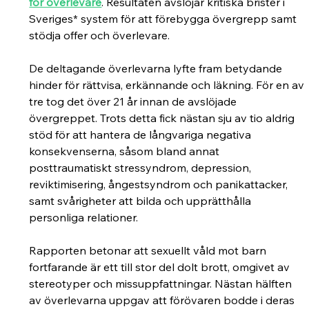
för överlevare
. Resultaten avslöjar kritiska brister i 
Sveriges* system för att förebygga övergrepp samt 
stödja offer och överlevare.
De deltagande överlevarna lyfte fram betydande 
hinder för rättvisa, erkännande och läkning. För en av 
tre tog det över 21 år innan de avslöjade 
övergreppet. Trots detta fick nästan sju av tio aldrig 
stöd för att hantera de långvariga negativa 
konsekvenserna, såsom bland annat 
posttraumatiskt stressyndrom, depression, 
reviktimisering, ångestsyndrom och panikattacker, 
samt svårigheter att bilda och upprätthålla 
personliga relationer.
Rapporten betonar att sexuellt våld mot barn 
fortfarande är ett till stor del dolt brott, omgivet av 
stereotyper och missuppfattningar. Nästan hälften 
av överlevarna uppgav att förövaren bodde i deras 