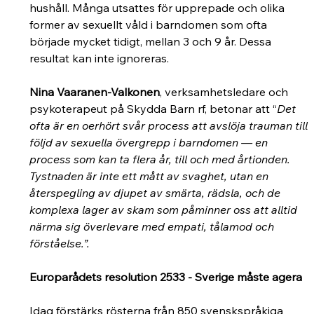
hushåll. Många utsattes för upprepade och olika 
former av sexuellt våld i barndomen som ofta 
började mycket tidigt, mellan 3 och 9 år. Dessa 
resultat kan inte ignoreras.
Nina Vaaranen-Valkonen
, verksamhetsledare och 
psykoterapeut på Skydda Barn rf, betonar att “
Det 
ofta är en oerhört svår process att avslöja trauman till 
följd av sexuella övergrepp i barndomen — en 
process som kan ta flera år, till och med årtionden. 
Tystnaden är inte ett mått av svaghet, utan en 
återspegling av djupet av smärta, rädsla, och de 
komplexa lager av skam som påminner oss att alltid 
närma sig överlevare med empati, tålamod och 
förståelse.”.
Europarådets resolution 2533 - Sverige måste agera
Idag förstärks rösterna från 850 svenskspråkiga 