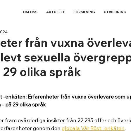
OM OSS
AKTUELLT
FORSKNING
UTBILDNING
2024
eter från vuxna överlev
levt sexuella övergrep
å 29 olika språk
t -enkäten: Erfarenheter från vuxna överlevare som up
- på 29 olika språk
r fram ovärderliga insikter från 22 285 offer och över
a erfarenheter genom den 
globala Vår Röst -enkäten
.