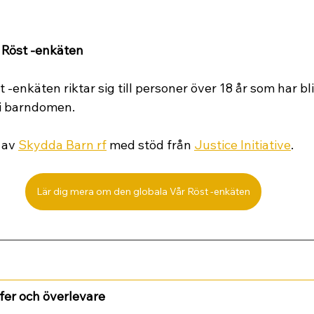
 Röst -enkäten
-enkäten riktar sig till personer över 18 år som har bliv
 i barndomen.
 av
Skydda Barn rf
med stöd från 
Justice Initiative
.
Lär dig mera om den globala Vår Röst -enkäten
fer och överlevare