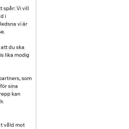
spår: Vi vill 
d i 
ledsna vi är 
se.
 att du ska 
cis lika modig 
 partners, som 
ör sina 
repp kan 
h 
lt våld mot 