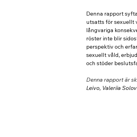
Denna rapport syftar
utsatts för sexuell
långvariga konsekven
röster inte blir sido
perspektiv och erfar
sexuellt våld, erbju
och stöder beslutsfa
Denna rapport är sk
Leivo, Valeriia Sol