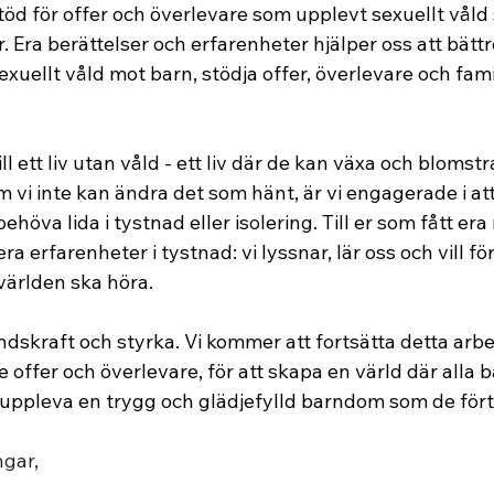
stöd för offer och överlevare som upplevt sexuellt våld
. Era berättelser och erfarenheter hjälper oss att bättr
xuellt våld mot barn, stödja offer, överlevare och fami
ill ett liv utan våld - ett liv där de kan växa och blomstr
 vi inte kan ändra det som hänt, är vi engagerade i att
ehöva lida i tystnad eller isolering. Till er som fått era
era erfarenheter i tystnad: vi lyssnar, lär oss och vill f
 världen ska höra.
ndskraft och styrka. Vi kommer att fortsätta detta arbe
e offer och överlevare, för att skapa en värld där alla 
 uppleva en trygg och glädjefylld barndom som de fört
gar,