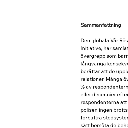
Sammanfattning
Den globala Vår Rös
Initiative, har saml
övergrepp som barn 
långvariga konsekve
berättar att de uppl
relationer. Många ö
% av respondenterna
eller decennier efte
respondenterna att de
polisen ingen brott
förbättra stödsystem
sätt bemöta de beho