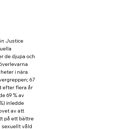
n Justice 
uella 
r de djupa och 
överlevarna 
heter i nära 
vergreppen; 67 
efter flera år 
de 69 % av 
 %) inledde 
vet av att 
 på ett bättre 
sexuellt våld 