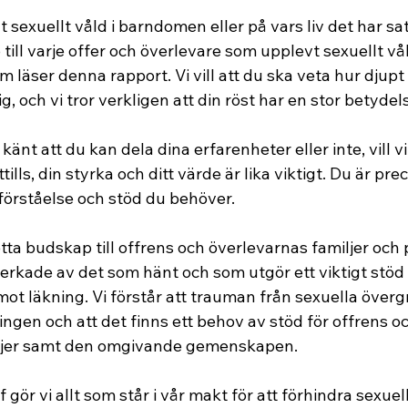
 sexuellt våld i barndomen eller på vars liv det har satt 
till varje offer och överlevare som upplevt sexuellt vål
läser denna rapport. Vi vill att du ska veta hur djupt 
g, och vi tror verkligen att din röst har en stor betydel
änt att du kan dela dina erfarenheter eller inte, vill vi
ttills, din styrka och ditt värde är lika viktigt. Du är pre
 förståelse och stöd du behöver.
detta budskap till offrens och överlevarnas familjer och
erkade av det som hänt och som utgör ett viktigt stöd f
ot läkning. Vi förstår att trauman från sexuella överg
ingen och att det finns ett behov av stöd för offrens oc
ljer samt den omgivande gemenskapen.
gör vi allt som står i vår makt för att förhindra sexuel