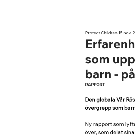
Protect Children
15 nov. 
Erfarenh
som upp
barn - p
RAPPORT
Den globala Vår Rös
övergrepp som barn 
Ny rapport som lyfte
över, som delat sin