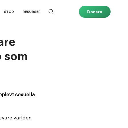
Donera
STÖD
RESURSER
are
p som
plevt sexuella 
levare världen 