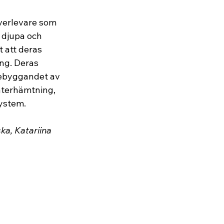
överlevare som 
 djupa och 
 att deras 
ing. Deras 
örebyggandet av 
 återhämtning, 
system.
a, Katariina 