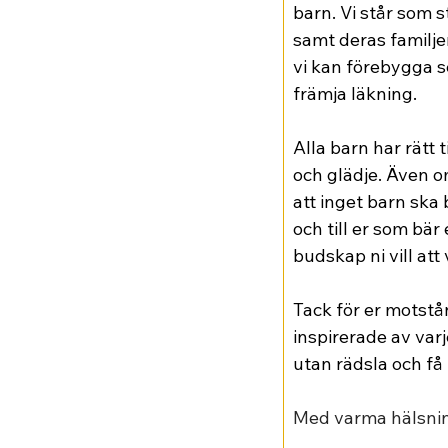
barn. Vi står som 
samt deras familjer
vi kan förebygga se
främja läkning.
Alla barn har rätt t
och glädje. Även om
att inget barn ska b
och till er som bär 
budskap ni vill att
Tack för er motstå
inspirerade av varj
utan rädsla och få
Med varma hälsnin