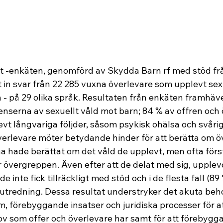
t -enkäten, genomförd av Skydda Barn rf med stöd frå
at in svar från 22 285 vuxna överlevare som upplevt sex
- på 29 olika språk. Resultaten från enkäten framhäve
nserna av sexuellt våld mot barn; 84 % av offren och 
evt långvariga följder, såsom psykisk ohälsa och svårig
verlevare möter betydande hinder för att berätta om ö
 hade berättat om det våld de upplevt, men ofta först 
r övergreppen. Även efter att de delat med sig, upplev
 inte fick tillräckligt med stöd och i de flesta fall (89
sutredning. Dessa resultat understryker det akuta beho
, förebyggande insatser och juridiska processer för att
v som offer och överlevare har samt för att förebygga 