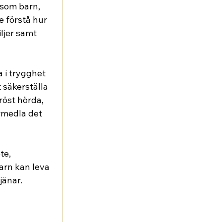
 som barn, 
e förstå hur 
ljer samt 
a i trygghet 
 säkerställa 
 röst hörda, 
örmedla det 
te, 
barn kan leva 
jänar.