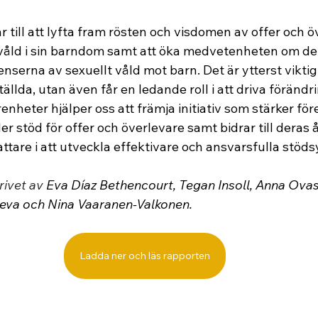
 till att lyfta fram rösten och visdomen av offer och 
t våld i sin barndom samt att öka medvetenheten om de
serna av sexuellt våld mot barn. Det är ytterst viktigt
ställda, utan även får en ledande roll i att driva förändr
enheter hjälper oss att främja initiativ som stärker f
der stöd för offer och överlevare samt bidrar till deras
ttare i att utveckla effektivare och ansvarsfulla stöd
rivet av
 Eva Díaz Bethencourt, Tegan Insoll, Anna Ovask
oveva och Nina Vaaranen-Valkonen.
Ladda ner och läs rapporten