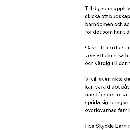
Till dig som upplevt
skicka ett budskap 
barndomen och som 
för det som hänt di
Oavsett om du har k
veta att din resa hi
och värdig till den
Vi vill även rikta 
kan vara djupt påv
närståendes resa m
sprida sig i omgivn
överlevarnas fami
Hos Skydda Barn rf 