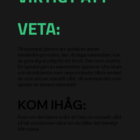
VETA:
Till exempel genom att sprida en annan
minderårings nudes, det vill säga nakenbilder, kan
du göra dig skyldig för ett brott. Den som utsätts
för spridningen av nakenbilder upplever ofta skam
och skuldkänslor men dessa känslor tillhör endast
de som utövar sexuellt våld, till exempel den som
sprider en annans nakenbild.
KOM IHÅG:
Även om det känns svårt att tala om sexuellt våld
så blir situationen värre om du håller det hemligt
från vuxna.