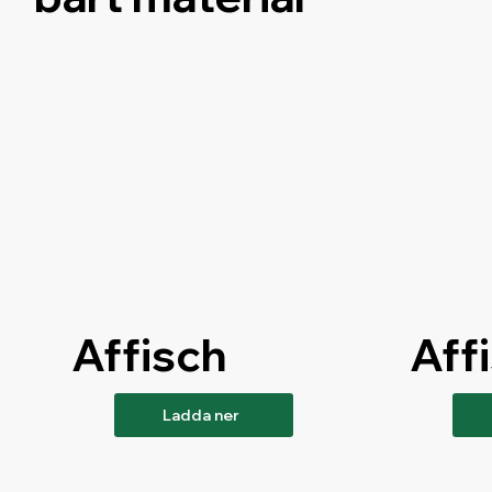
Affisch
Aff
Ladda ner