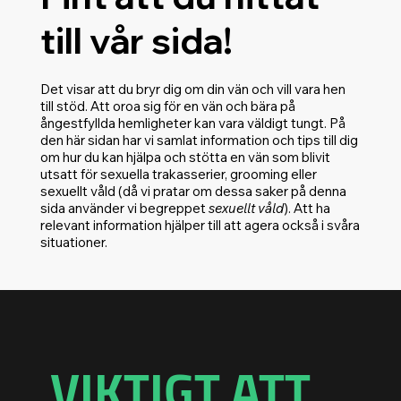
till vår sida!
Det visar att du bryr dig om din vän och vill vara hen
till stöd. Att oroa sig för en vän och bära på
ångestfyllda hemligheter kan vara väldigt tungt. På
den här sidan har vi samlat information och tips till dig
om hur du kan hjälpa och stötta en vän som blivit
utsatt för sexuella trakasserier, grooming eller
sexuellt våld (då vi pratar om dessa saker på denna
sida använder vi begreppet
sexuellt våld
). Att ha
relevant information hjälper till att agera också i svåra
situationer.
VIKTIGT ATT