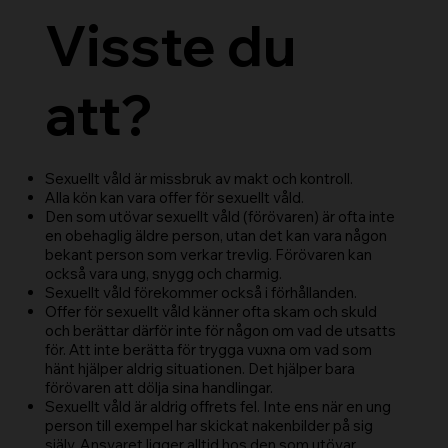
Visste du
att?
Sexuellt våld är missbruk av makt och kontroll.
Alla kön kan vara offer för sexuellt våld.
Den som utövar sexuellt våld (förövaren) är ofta inte
en obehaglig äldre person, utan det kan vara någon
bekant person som verkar trevlig. Förövaren kan
också vara ung, snygg och charmig.
Sexuellt våld förekommer också i förhållanden.
Offer för sexuellt våld känner ofta skam och skuld
och berättar därför inte för någon om vad de utsatts
för. Att inte berätta för trygga vuxna om vad som
hänt hjälper aldrig situationen. Det hjälper bara
förövaren att dölja sina handlingar.
Sexuellt våld är aldrig offrets fel. Inte ens när en ung
person till exempel har skickat nakenbilder på sig
själv. Ansvaret ligger alltid hos den som utövar