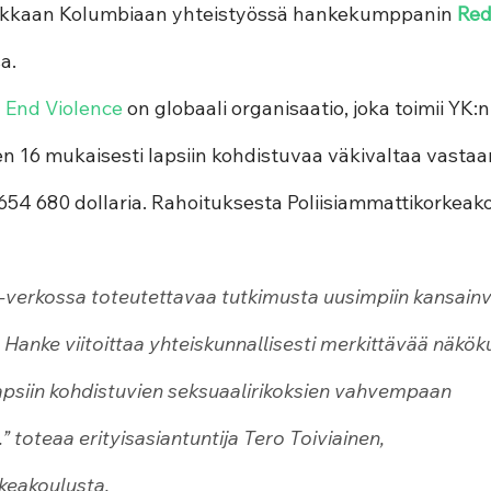
ikkaan Kolumbiaan yhteistyössä hankekumppanin 
Red
a.
 
End Violence
 on globaali organisaatio, joka toimii YK:
en 16 mukaisesti lapsiin kohdistuvaa väkivaltaa vasta
4 680 dollaria. Rahoituksesta Poliisiammattikorkeak
erkossa toteutettavaa tutkimusta uusimpiin kansainvä
. Hanke viitoittaa yhteiskunnallisesti merkittävää näkök
psiin kohdistuvien seksuaalirikoksien vahvempaan 
 toteaa erityisasiantuntija Tero Toiviainen, 
keakoulusta.