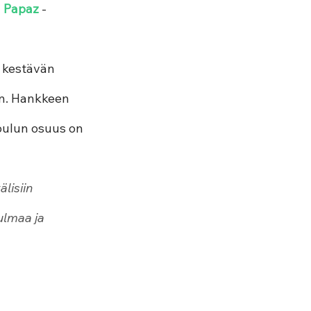
 Papaz
 -
n kestävän 
an. Hankkeen 
oulun osuus on 
lisiin 
ulmaa ja 