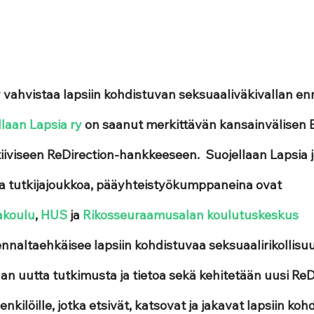
y vahvistaa lapsiin kohdistuvan seksuaaliväkivallan en
llaan Lapsia ry
 on saanut merkittävän kansainvälisen 
iiviseen ReDirection-hankkeeseen.  Suojellaan Lapsia j
 ja tutkijajoukkoa, pääyhteistyökumppaneina ovat 
akoulu
, 
HUS
 ja 
Rikosseuraamusalan koulutuskeskus
nnaltaehkäisee lapsiin kohdistuvaa seksuaalirikollisuu
n uutta tutkimusta ja tietoa sekä kehitetään uusi ReD
kilöille, jotka etsivät, katsovat ja jakavat lapsiin koh