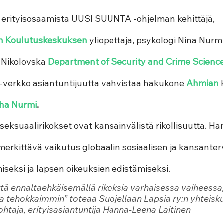
erityisosaamista UUSI SUUNTA -ohjelman kehittäjä, 
n Koulutuskeskuksen
 yliopettaja, psykologi Nina Nurm
 Nikolovska 
Department of Security and Crime Science,
r-verkko asiantuntijuutta vahvistaa hakukone 
Ahmian
 
ha Nurmi
.
seksuaalirikokset ovat kansainvälistä rikollisuutta. Ha
merkittävä vaikutus globaalin sosiaalisen ja kansanter
seksi ja lapsen oikeuksien edistämiseksi.
ttä ennaltaehkäisemällä rikoksia varhaisessa vaiheessa,
 tehokkaimmin” toteaa Suojellaan Lapsia ry:n yhteisku
ohtaja, erityisasiantuntija Hanna-Leena Laitinen