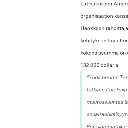
Latinalaiseen Amer
organisaation kanss
Hankkeen rahoittaja
kehityksen tavoitte
kokonaissumma on 65
132 000 dollaria.
“Yhdistämme Tor-v
tutkimustuloksiin
muutossuuntaa la
ennaltaehkäisyyn.”
Poliisiammattikor