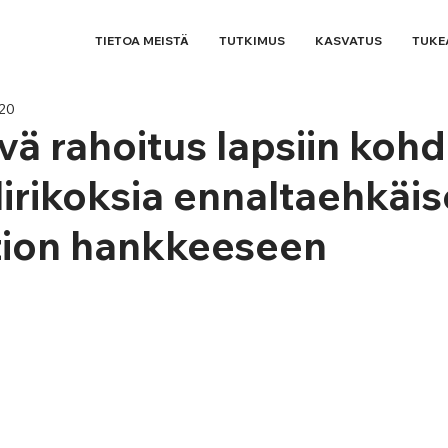
TIETOA MEISTÄ
TUTKIMUS
KASVATUS
TUKE
020
vä rahoitus lapsiin kohd
irikoksia ennaltaehkäi
tion hankkeeseen