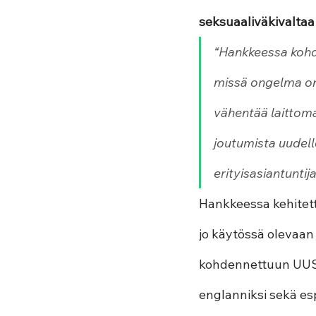
seksuaaliväkivaltaa
“Hankkeessa kohdi
missä ongelma on 
vähentää laittoma
joutumista uudell
erityisasiantunti
Hankkeessa kehitet
jo käytössä olevaan s
kohdennettuun UUSI
englanniksi sekä esp