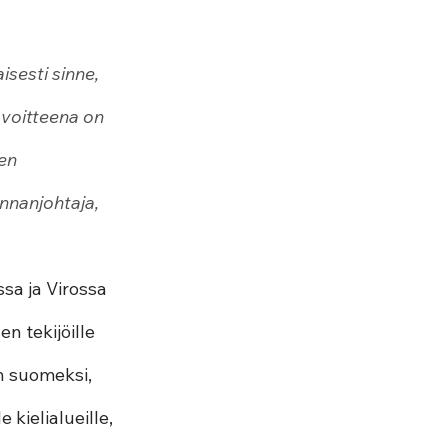
sesti sinne, 
voitteena on 
en 
nnanjohtaja, 
a ja Virossa 
n tekijöille 
 suomeksi, 
kielialueille, 