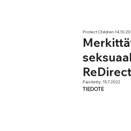
Protect Children
14.10.2
Merkittä
seksuaal
ReDirec
Päivitetty:
15.7.2022
TIEDOTE