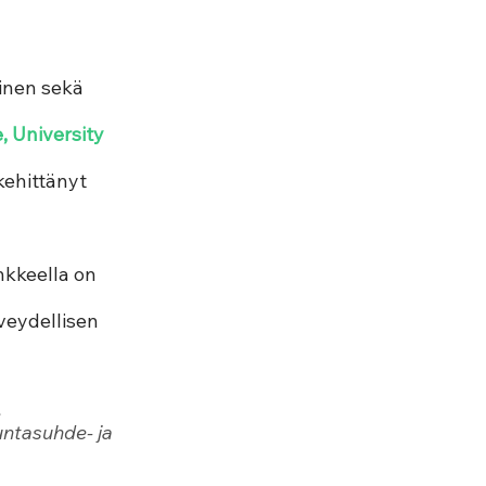
inen sekä 
 University 
kehittänyt 
nkkeella on 
veydellisen 
 
ntasuhde- ja 