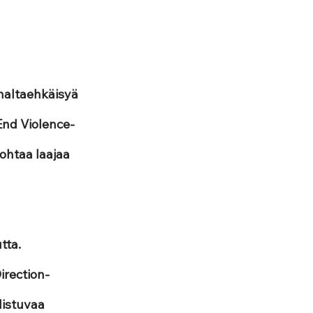
naltaehkäisyä 
End Violence- 
ohtaa laajaa 
tta. 
irection-
distuvaa 