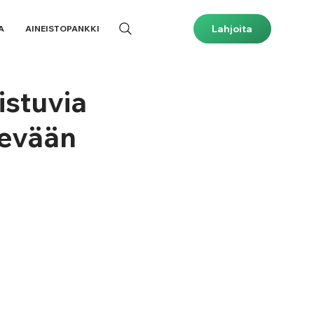
Lahjoita
A
AINEISTOPANKKI
istuvia
sevään