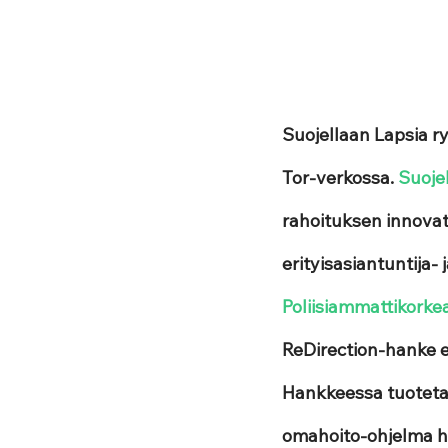
Suojellaan Lapsia r
Tor-verkossa. 
Suoje
rahoituksen innovat
erityisasiantuntija-
Poliisiammattikorke
ReDirection-hanke e
Hankkeessa tuotetaa
omahoito-ohjelma hen