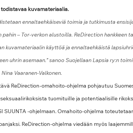
 todistavaa kuvamateriaalia.
stetaan ennaltaehkäiseviä toimia ja tutkimusta ensisijai
pahin – Tor-verkon alustoilla. ReDirection hankkeen ta
n kuvamateriaalin käyttöä ja ennaltaehkäistä lapsiuhri
een uhrin asemaan.”
 sanoo Suojellaan Lapsia ry:n toimi
ja Nina Vaaranen-Valkonen.
tävä ReDirection-omahoito-ohjelma pohjautuu Suomess
eksuaalirikoksista tuomituille ja potentiaalisille rikokse
 SUUNTA -ohjelmaan. Omahoito-ohjelma toteutetaan
anjaksi. ReDirection-ohjelma viedään myös laajemmille 