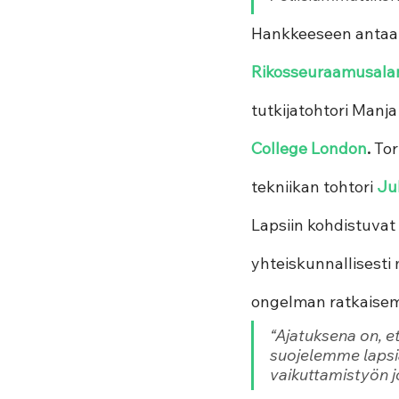
Hankkeeseen antaa 
Rikosseuraamusala
tutkijatohtori Manja
College London
.
 To
tekniikan tohtori
Ju
Lapsiin kohdistuvat 
yhteiskunnallisesti 
ongelman ratkaisemi
“Ajatuksena on, e
suojelemme lapsia
vaikuttamistyön j