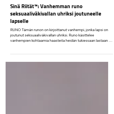
Protect Children
6.2.
1 min käytetty lukemiseen
Sinä Riität™: Vanhemman runo
seksuaaliväkivallan uhriksi joutuneelle
lapselle
RUNO Tämän runon on kirjoittanut vanhempi, jonka lapsi on
joutunut seksuaaliväkivallan uhriksi. Runo käsittelee
vanhempien kohtaamia haasteita heidän tukiessaan lastaan ja
tuo samalla esiin vahvan rakkauden, jota vanhemmat kantavat
sydämessään. Kiitämme lämpimästi runon kirjoittanutta