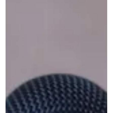
vanhempaa runon jakamisesta. "Olemme kuin katsojia
painajaisessa, jota emme täysin ymmärrä Haluamme auttaa –
olla tukena, mutta sinä työnnät meidät pois." Sinä Riität™ -
vertaistukiryhmät ovat t