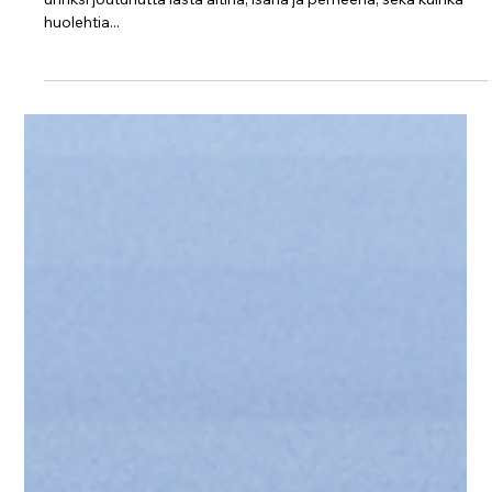
Protect Children
7.1.2025
1 min käytetty lukemiseen
Podcast Jeremy Indikan kanssa: Mitä
tehdä, jos lapsesi joutuu seksuaalisen
häirinnän, houkuttelun tai muun
seksuaaliväkivallan kohteeksi netissä tai
kasvotusten
Keskustelussa käsiteltiin tärkeitä aiheita, kuten kuinka tukea
uhriksi joutunutta lasta äitinä, isänä ja perheenä, sekä kuinka
huolehtia...