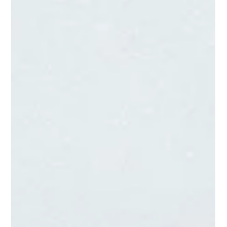
joutunut seksuaaliväkivallan uhriksi – Näkemyksiä ja vinkkejä
niiltä, jotka ymmärtävät