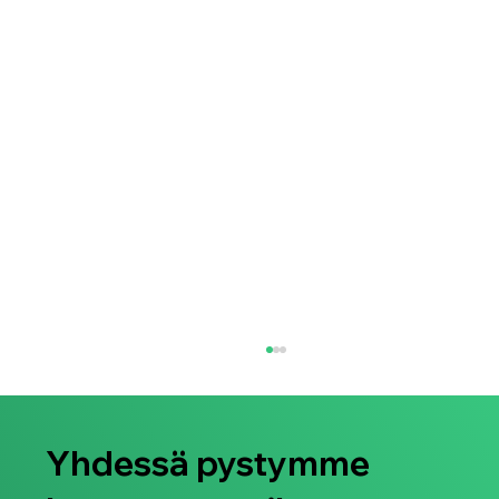
Yhdessä pystymme