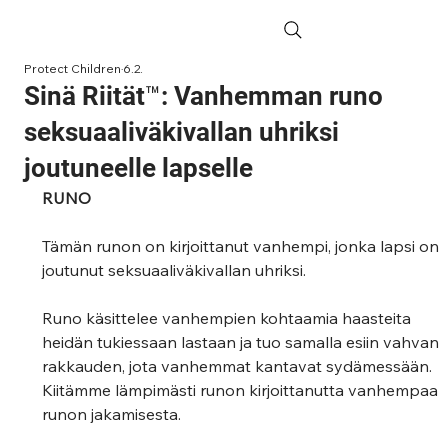
Protect Children
6.2.
Sinä Riität™: Vanhemman runo
seksuaaliväkivallan uhriksi
joutuneelle lapselle
RUNO
Tämän runon on kirjoittanut vanhempi, jonka lapsi on 
joutunut seksuaaliväkivallan uhriksi.
Runo käsittelee vanhempien kohtaamia haasteita 
heidän tukiessaan lastaan ja tuo samalla esiin vahvan 
rakkauden, jota vanhemmat kantavat sydämessään. 
Kiitämme lämpimästi runon kirjoittanutta vanhempaa 
runon jakamisesta.