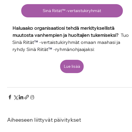
Sinä Riität™ -vertaistukiryhmät
Haluaako organisaatiosi tehdä merkityksellistä 
muutosta vanhempien ja huoltajien tukemiseksi? 
 Tuo 
Sinä Riität
™
 -vertaistukiryhmät omaan maahasi ja 
ryhdy Sinä Riität
™
 -ryhmänohjaajaksi:
Lue lisää
Aiheeseen liittyvät päivitykset