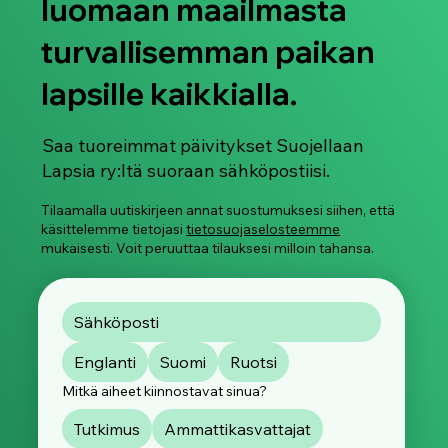
luomaan maailmasta
Selviytyjältä: ‘Selviytyjä’
turvallisemman paikan
lapsille kaikkialla.
Saa tuoreimmat päivitykset Suojellaan
Lapsia ry:ltä suoraan sähköpostiisi.
Tilaamalla uutiskirjeen annat suostumuksesi siihen, että
käsittelemme tietojasi
tietosuojaselosteemme
mukaisesti. Voit peruuttaa tilauksesi milloin tahansa.
Englanti
Suomi
Ruotsi
Mitkä aiheet kiinnostavat sinua?
Tutkimus
Ammattikasvattajat