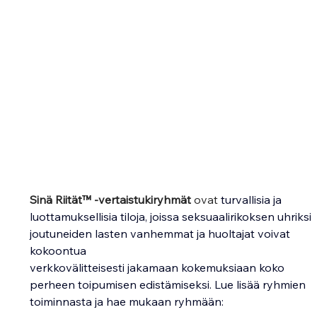
Sinä Riität™ -vertaistukiryhmät 
ovat
 turvallisia ja 
luottamuksellisia tiloja, joissa seksuaalirikoksen uhriksi 
joutuneiden lasten vanhemmat ja huoltajat voivat 
kokoontua 
verkkovälitteisesti jakamaan kokemuksiaan koko 
perheen toipumisen edistämiseksi. Lue lisää ryhmien 
toiminnasta ja hae mukaan ryhmään: