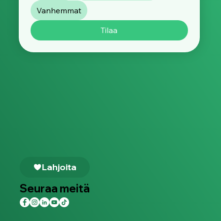
Vanhemmat
Tilaa
Lahjoita
Seuraa meitä