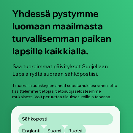
Yhdessä pystymme
luomaan maailmasta
turvallisemman paikan
lapsille kaikkialla.
Jaa kokemuksesi: Osallistu
kansainväliseen kyselyymme
kuvapohjaisesta seksuaaliväkivallasta
Saa tuoreimmat päivitykset Suojellaan
Lapsia ry:ltä suoraan sähköpostiisi.
Tilaamalla uutiskirjeen annat suostumuksesi siihen, että
käsittelemme tietojasi
tietosuojaselosteemme
mukaisesti. Voit peruuttaa tilauksesi milloin tahansa.
Englanti
Suomi
Ruotsi