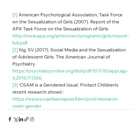
[1]
 American Psychological Association, Task Force 
on the Sexualization of Girls (2007). Report of the 
APA Task Force on the Sexualization of Girls. 
http://www.apa.org/pi/women/programs/girls/report-
full.pdf
.
[2]
 Ng, SV (2017). Social Media and the Sexualization 
of Adolescent Girls. The American Journal of 
Psychiatry. 
https://psychiatryonline.org/doi/pdf/10.1176/appi.ajp-
rj.2016.111206
.
[3]
 ‘CSAM is a Gendered Issue’, Protect Children’s 
recent research shows’: 
https://www.suojellaanlapsia.fi/en/post/research-
csam-gender