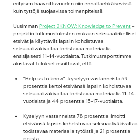
erityisen haavoittuvuuden niin ennaltaehkäisevissä 
kuin tyttöjä suojaavissa toimenpiteissä.
Uusimman 
Project 2KNOW: Knowledge to Prevent
 –
projektin tutkimustulosten mukaan seksuaalirikolliset 
etsivät ja käyttävät lapsiin kohdistuvaa 
seksuaaliväkivaltaa todistavaa materiaalia 
ensisijaisesti 11–14-vuotiaista. Tutkimusraporttimme 
alustavat tulokset osoittavat, että: 
“Help us to know” -kyselyyn vastanneista 59 
prosenttia kertoi etsivänsä lapsiin kohdistuvaa 
seksuaaliväkivaltaa todistavaa materiaalia 11–14-
vuotiaista ja 44 prosenttia 15–17-vuotiaista. 
Kyselyyn vastanneista 78 prosenttia ilmoitti 
etsivänsä lapsiin kohdistuvaa seksuaaliväkivaltaa 
todistavaa materiaalia tytöistä ja 21 prosenttia 
pojista. 