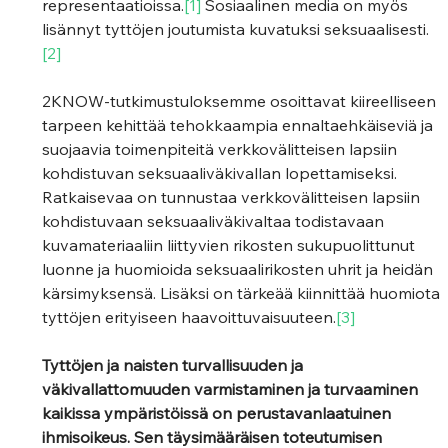
representaatioissa.
[1]
 Sosiaalinen media on myös 
lisännyt tyttöjen joutumista kuvatuksi seksuaalisesti.
[2]
2KNOW-tutkimustuloksemme osoittavat kiireelliseen 
tarpeen kehittää tehokkaampia ennaltaehkäiseviä ja 
suojaavia toimenpiteitä verkkovälitteisen lapsiin 
kohdistuvan seksuaaliväkivallan lopettamiseksi. 
Ratkaisevaa on tunnustaa verkkovälitteisen lapsiin 
kohdistuvaan seksuaaliväkivaltaa todistavaan 
kuvamateriaaliin liittyvien rikosten sukupuolittunut 
luonne ja huomioida seksuaalirikosten uhrit ja heidän 
kärsimyksensä. Lisäksi on tärkeää kiinnittää huomiota 
tyttöjen erityiseen haavoittuvaisuuteen.
[3]
Tyttöjen ja naisten turvallisuuden ja 
väkivallattomuuden varmistaminen ja turvaaminen 
kaikissa ympäristöissä on perustavanlaatuinen 
ihmisoikeus. Sen täysimääräisen toteutumisen 