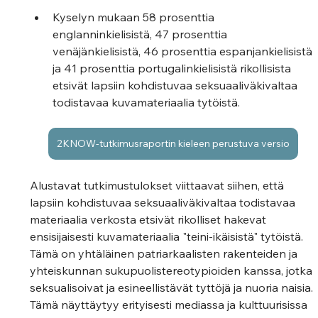
Kyselyn mukaan 58 prosenttia 
englanninkielisistä, 47 prosenttia 
venäjänkielisistä, 46 prosenttia espanjankielisistä 
ja 41 prosenttia portugalinkielisistä rikollisista 
etsivät lapsiin kohdistuvaa seksuaaliväkivaltaa 
todistavaa kuvamateriaalia tytöistä. 
2KNOW-tutkimusraportin kieleen perustuva versio
Alustavat tutkimustulokset viittaavat siihen, että 
lapsiin kohdistuvaa seksuaaliväkivaltaa todistavaa 
materiaalia verkosta etsivät rikolliset hakevat 
ensisijaisesti kuvamateriaalia "teini-ikäisistä" tytöistä. 
Tämä on yhtäläinen patriarkaalisten rakenteiden ja 
yhteiskunnan sukupuolistereotypioiden kanssa, jotka 
seksualisoivat ja esineellistävät tyttöjä ja nuoria naisia. 
Tämä näyttäytyy erityisesti mediassa ja kulttuurisissa 