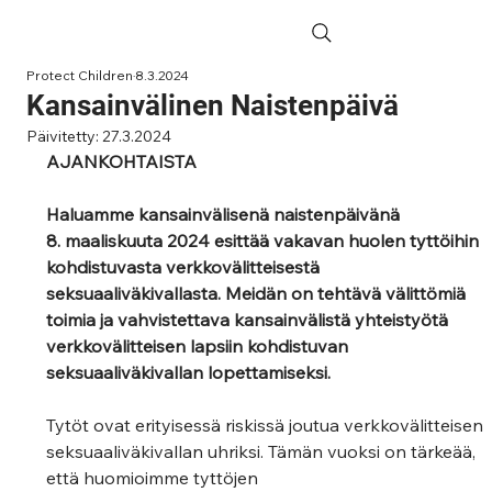
Protect Children
8.3.2024
Kansainvälinen Naistenpäivä
Päivitetty:
27.3.2024
AJANKOHTAISTA
Haluamme kansainvälisenä naistenpäivänä 
8. maaliskuuta 2024 esittää vakavan huolen tyttöihin 
kohdistuvasta verkkovälitteisestä 
seksuaaliväkivallasta. Meidän on tehtävä välittömiä 
toimia ja vahvistettava kansainvälistä yhteistyötä 
verkkovälitteisen lapsiin kohdistuvan 
seksuaaliväkivallan lopettamiseksi. 
Tytöt ovat erityisessä riskissä joutua verkkovälitteisen 
seksuaaliväkivallan uhriksi. Tämän vuoksi on tärkeää, 
että huomioimme tyttöjen 