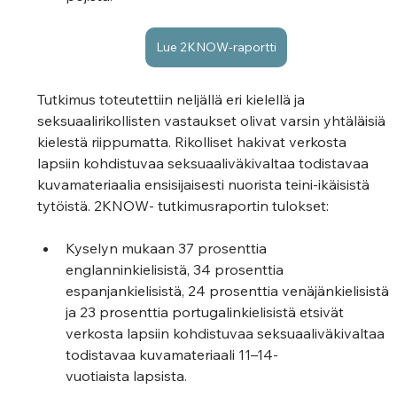
Lue 2KNOW-raportti
Tutkimus toteutettiin neljällä eri kielellä ja 
seksuaalirikollisten vastaukset olivat varsin yhtäläisiä 
kielestä riippumatta. Rikolliset hakivat verkosta 
lapsiin kohdistuvaa seksuaaliväkivaltaa todistavaa 
kuvamateriaalia ensisijaisesti nuorista teini-ikäisistä 
tytöistä. 2KNOW- tutkimusraportin tulokset:
Kyselyn mukaan 37 prosenttia 
englanninkielisistä, 34 prosenttia 
espanjankielisistä, 24 prosenttia venäjänkielisistä 
ja 23 prosenttia portugalinkielisistä etsivät 
verkosta lapsiin kohdistuvaa seksuaaliväkivaltaa 
todistavaa kuvamateriaali 11–14-
vuotiaista lapsista. 