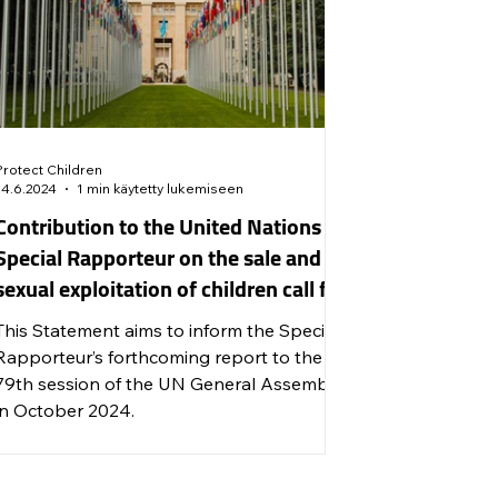
Protect Children
14.6.2024
1 min käytetty lukemiseen
Contribution to the United Nations
Special Rapporteur on the sale and
sexual exploitation of children call for
input
This Statement aims to inform the Special
Rapporteur’s forthcoming report to the
79th session of the UN General Assembly
in October 2024.