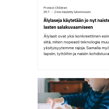
Protect Children
29.7.
2 min käytetty lukemiseen
Älylaseja käytetään jo nyt naist
lasten salakuvaamiseen
Älylasit ovat yksi konkreettinen esi
siitä, miten nopeasti teknologia muu
yksityisyytemme rajoja. Samalla my
lapsiin, tyttöihin ja naisiin kohdistuv
kuvaperusteinen seksuaaliväkivalta
uusia muotoja.