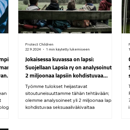
Protect Children
22.9.2024
1 min käytetty lukemiseen
empia
Jokaisessa kuvassa on lapsi:
aman
Suojellaan Lapsia ry on analysoinut yli
van
2 miljoonaa lapsiin kohdistuvaa
vallan
seksuaaliväkivaltaa todistavaa kuvaa
Työmme tulokset heijastavat
ja videota väkivallan kierteen
pean
sitoutuneisuuttamme tähän tehtävään;
lopettamiseksi
t
olemme analysoineet yli 2 miljoonaa lapsiin
ologian
kohdistuvaa seksuaaliväkivaltaa