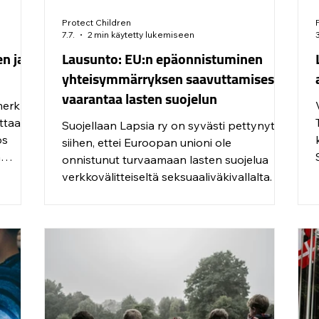
Protect Children
7.7.
2 min käytetty lukemiseen
en ja
Lausunto: EU:n epäonnistuminen
yhteisymmärryksen saavuttamisessa
vaarantaa lasten suojelun
merkki
ttaa
Suojellaan Lapsia ry on syvästi pettynyt
ös
siihen, ettei Euroopan unioni ole
a
onnistunut turvaamaan lasten suojelua
 saa
verkkovälitteiseltä seksuaaliväkivallalta.