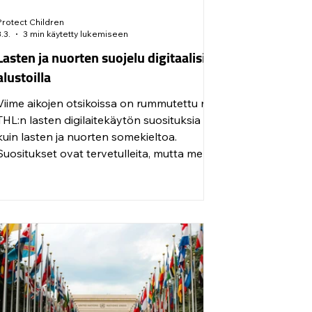
Protect Children
3.3.
3 min käytetty lukemiseen
Lasten ja nuorten suojelu digitaalisilla
alustoilla
Viime aikojen otsikoissa on rummutettu niin
THL:n lasten digilaitekäytön suosituksia
kuin lasten ja nuorten somekieltoa.
Suositukset ovat tervetulleita, mutta me
toivomme, että keskustelu lasten ja
nuorten somekäytön kiellosta ääntyisi
hieman uusille urille.