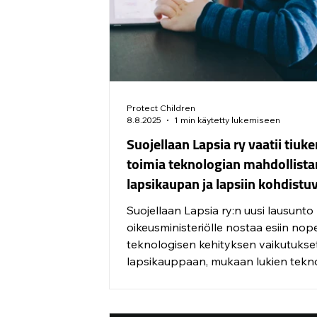
Protect Children
8.8.2025
1 min käytetty lukemiseen
Suojellaan Lapsia ry vaatii tiuk
toimia teknologian mahdollist
lapsikaupan ja lapsiin kohdistu
verkkovälitteisen seksuaaliväki
Suojellaan Lapsia ry:n uusi lausunto
torjumiseksi
oikeusministeriölle nostaa esiin no
teknologisen kehityksen vaikutukse
lapsikauppaan, mukaan lukien tekn
mahdollistamat lapsiin kohdistuvat
seksuaaliväkivaltarikokset.