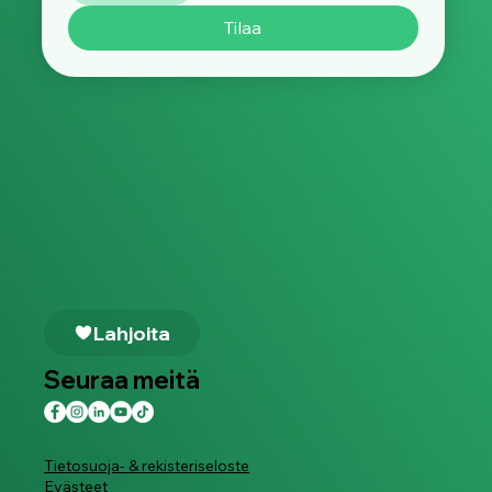
Tilaa
Lahjoita
Seuraa meitä
Tietosuoja- & rekisteriseloste
Evästeet