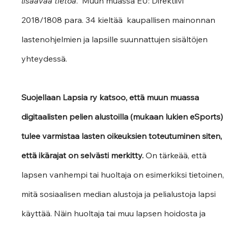
lisäävää tietoa
.  Muun muassa EU: Direktiivi 
2018/1808 para. 34 kieltää  kaupallisen mainonnan 
lastenohjelmien ja lapsille suunnattujen sisältöjen 
yhteydessä. 
Suojellaan Lapsia ry katsoo, että muun muassa 
digitaalisten pelien alustoilla (mukaan lukien eSports) 
tulee varmistaa lasten oikeuksien toteutuminen siten, 
että ikärajat on selvästi merkitty.
 On tärkeää, että 
lapsen vanhempi tai huoltaja on esimerkiksi tietoinen, 
mitä sosiaalisen median alustoja ja pelialustoja lapsi 
käyttää. Näin huoltaja tai muu lapsen hoidosta ja 