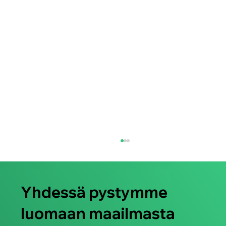
Yhdessä pystymme
luomaan maailmasta