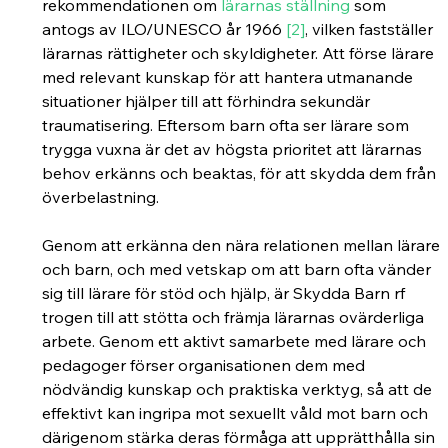
rekommendationen om 
lärarnas ställning 
som 
antogs av ILO/UNESCO år 1966 
[2]
, vilken fastställer 
lärarnas rättigheter och skyldigheter. Att förse lärare 
med relevant kunskap för att hantera utmanande 
situationer hjälper till att förhindra sekundär 
traumatisering. Eftersom barn ofta ser lärare som 
trygga vuxna är det av högsta prioritet att lärarnas 
behov erkänns och beaktas, för att skydda dem från 
överbelastning.
Genom att erkänna den nära relationen mellan lärare 
och barn, och med vetskap om att barn ofta vänder 
sig till lärare för stöd och hjälp, är Skydda Barn rf 
trogen till att stötta och främja lärarnas ovärderliga 
arbete. Genom ett aktivt samarbete med lärare och 
pedagoger förser organisationen dem med 
nödvändig kunskap och praktiska verktyg, så att de 
effektivt kan ingripa mot sexuellt våld mot barn och 
därigenom stärka deras förmåga att upprätthålla sin 