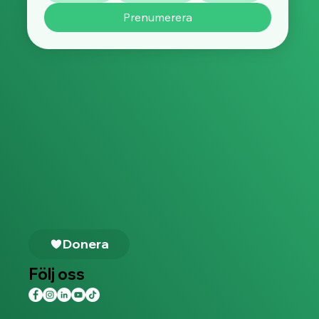
Prenumerera
Donera
Följ oss