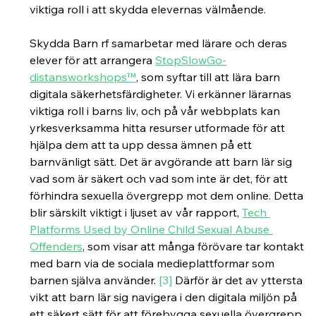
viktiga roll i att skydda elevernas välmående.
Skydda Barn rf samarbetar med lärare och deras 
elever för att arrangera 
StopSlowGo-
distansworkshops™
, som syftar till att lära barn 
digitala säkerhetsfärdigheter. Vi erkänner lärarnas 
viktiga roll i barns liv, och på vår webbplats kan 
yrkesverksamma hitta resurser utformade för att 
hjälpa dem att ta upp dessa ämnen på ett 
barnvänligt sätt. Det är avgörande att barn lär sig 
vad som är säkert och vad som inte är det, för att 
förhindra sexuella övergrepp mot dem online. Detta 
blir särskilt viktigt i ljuset av vår rapport,
Tech 
Platforms Used by Online Child Sexual Abuse 
Offenders
, som visar att många förövare tar kontakt 
med barn via de sociala medieplattformar som 
barnen själva använder. 
[3]
 Därför är det av yttersta 
vikt att barn lär sig navigera i den digitala miljön på 
ett säkert sätt för att förebygga sexuella övergrepp 