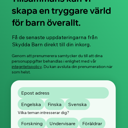
skapa en tryggare värld
för barn överallt.
Svenskspråkiga Stop, Slow & Go™ -
Få de senaste uppdateringarna från
distansworkshoppar som främjar barnens
Skydda Barn direkt till din inkorg.
känslo- och säkerhetsfärdigheter börjar i
januari 2026!
Genom att prenumerera samtycker du till att dina
personuppgifter behandlas i enlighet med vår
integritetspolicy
. Du kan avsluta din prenumeration när
som helst.
Engelska
Finska
Svenska
Vilka teman intresserar dig?
Forskning
Undervisare
Föräldrar