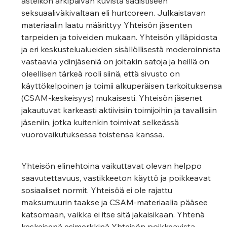
asteikon arkipäivän kuvista sadistiseen 
seksuaaliväkivaltaan eli hurtcoreen. Julkaistavan 
materiaalin laatu määrittyy Yhteisön jäsenten 
tarpeiden ja toiveiden mukaan. Yhteisön ylläpidosta 
ja eri keskustelualueiden sisällöllisestä moderoinnista 
vastaavia ydinjäseniä on joitakin satoja ja heillä on 
oleellisen tärkeä rooli siinä, että sivusto on 
käyttökelpoinen ja toimii alkuperäisen tarkoituksensa 
(CSAM-keskeisyys) mukaisesti. Yhteisön jäsenet 
jakautuvat karkeasti aktiivisiin toimijoihin ja tavallisiin 
jäseniin, jotka kuitenkin toimivat selkeässä 
vuorovaikutuksessa toistensa kanssa.  
Yhteisön elinehtoina vaikuttavat olevan helppo 
saavutettavuus, vastikkeeton käyttö ja poikkeavat
sosiaaliset normit. Yhteisöä ei ole rajattu 
maksumuurin taakse ja CSAM-materiaalia pääsee 
katsomaan, vaikka ei itse sitä jakaisikaan. Yhtenä 
keskeisenä esimerkkinä Yhteisön poikkeavista 