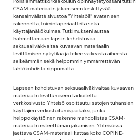
Poliisiammattikorkeakoulun opinnäytetyössäni tutkin 
CSAM-materiaalin jakamiseen keskittyvää 
kansainvälistä sivustoa ”Yhteisöä” avaten sen 
rakennetta, toimintaperiaatteita sekä 
käyttäjänäkökulmaa. Tutkimukseni auttaa 
hahmottamaan lapsiin kohdistuvaa 
seksuaaliväkivaltaa kuvaavan materiaalin
levittämisen nykytilaa ja tekee vaikeasta aiheesta 
selkeämmän sekä helpommin ymmärrettävän 
lähtökohdista riippumatta.
Lapseen kohdistuvan seksuaaliväkivaltaa kuvaavan 
materiaalin levittämiseen tarkoitettu
verkkosivusto Yhteisö osoittautui satojen tuhansien 
käyttäjien verkostoitumispaikaksi, jonka
helppokäyttöinen rakenne mahdollistaa CSAM-
materiaalin esteettömän jakamisen. Yhteisössä 
jaettava CSAM-materiaali kattaa koko COPINE-