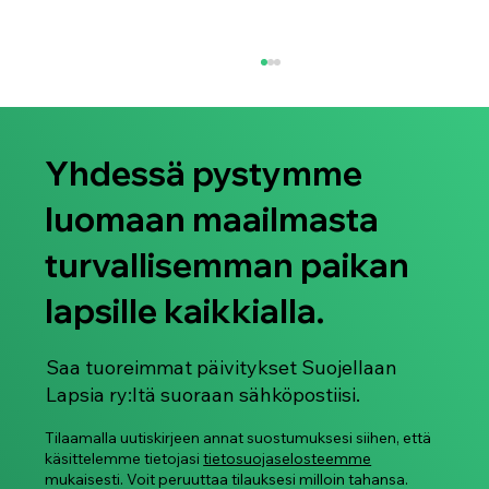
Yhdessä pystymme
luomaan maailmasta
turvallisemman paikan
lapsille kaikkialla.
Jaa kokemuksesi: Osallistu
kansainväliseen kyselyymme
kuvapohjaisesta seksuaaliväkivallasta
Saa tuoreimmat päivitykset Suojellaan
Lapsia ry:ltä suoraan sähköpostiisi.
Tilaamalla uutiskirjeen annat suostumuksesi siihen, että
käsittelemme tietojasi
tietosuojaselosteemme
mukaisesti. Voit peruuttaa tilauksesi milloin tahansa.