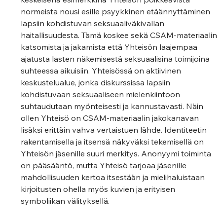
normeista nousi esille psyykkinen etäännyttäminen 
lapsiin kohdistuvan seksuaaliväkivallan 
haitallisuudesta. Tämä koskee sekä CSAM-materiaalin 
katsomista ja jakamista että Yhteisön laajempaa 
ajatusta lasten näkemisestä seksuaalisina toimijoina 
suhteessa aikuisiin. Yhteisössä on aktiivinen 
keskustelualue, jonka diskurssissa lapsiin 
kohdistuvaan seksuaaliseen mielenkiintoon 
suhtaudutaan myönteisesti ja kannustavasti. Näin 
ollen Yhteisö on CSAM-materiaalin jakokanavan 
lisäksi erittäin vahva vertaistuen lähde. Identiteetin 
rakentamisella ja itsensä näkyväksi tekemisellä on 
Yhteisön jäsenille suuri merkitys. Anonyymi toiminta 
on pääsääntö, mutta Yhteisö tarjoaa jäsenille 
mahdollisuuden kertoa itsestään ja mielihaluistaan 
kirjoitusten ohella myös kuvien ja erityisen 
symboliikan välityksellä.