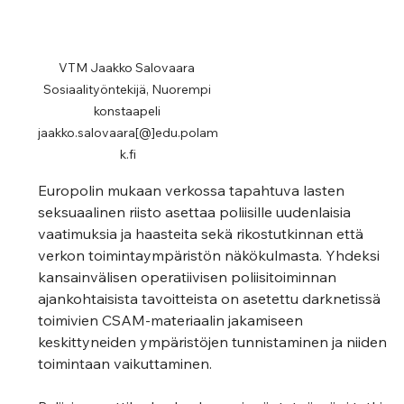
VTM Jaakko Salovaara 
Sosiaalityöntekijä, Nuorempi 
konstaapeli 
jaakko.salovaara[@]edu.polam
k.fi
Europolin mukaan verkossa tapahtuva lasten 
seksuaalinen riisto asettaa poliisille uudenlaisia 
vaatimuksia ja haasteita sekä rikostutkinnan että 
verkon toimintaympäristön näkökulmasta. Yhdeksi 
kansainvälisen operatiivisen poliisitoiminnan 
ajankohtaisista tavoitteista on asetettu darknetissä 
toimivien CSAM-materiaalin jakamiseen 
keskittyneiden ympäristöjen tunnistaminen ja niiden 
toimintaan vaikuttaminen.