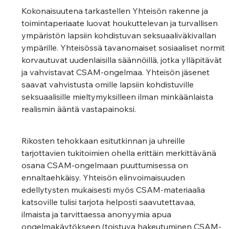
Kokonaisuutena tarkastellen Yhteisön rakenne ja 
toimintaperiaate luovat houkuttelevan ja turvallisen 
ympäristön lapsiin kohdistuvan seksuaaliväkivallan 
ympärille. Yhteisössä tavanomaiset sosiaaliset normit 
korvautuvat uudenlaisilla säännöillä, jotka ylläpitävät 
ja vahvistavat CSAM-ongelmaa. Yhteisön jäsenet 
saavat vahvistusta omille lapsiin kohdistuville 
seksuaalisille mieltymyksilleen ilman minkäänlaista 
realismin ääntä vastapainoksi.
Rikosten tehokkaan esitutkinnan ja uhreille 
tarjottavien tukitoimien ohella erittäin merkittävänä
osana CSAM-ongelmaan puuttumisessa on 
ennaltaehkäisy. Yhteisön elinvoimaisuuden 
edellytysten mukaisesti myös CSAM-materiaalia 
katsoville tulisi tarjota helposti saavutettavaa, 
ilmaista ja tarvittaessa anonyymia apua 
ongelmakäytökseen (toistuva hakeutuminen CSAM-