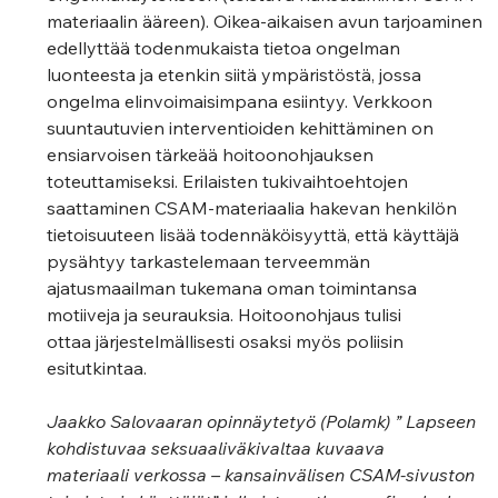
materiaalin ääreen). Oikea-aikaisen avun tarjoaminen 
edellyttää todenmukaista tietoa ongelman 
luonteesta ja etenkin siitä ympäristöstä, jossa 
ongelma elinvoimaisimpana esiintyy. Verkkoon 
suuntautuvien interventioiden kehittäminen on 
ensiarvoisen tärkeää hoitoonohjauksen 
toteuttamiseksi. Erilaisten tukivaihtoehtojen 
saattaminen CSAM-materiaalia hakevan henkilön 
tietoisuuteen lisää todennäköisyyttä, että käyttäjä 
pysähtyy tarkastelemaan terveemmän 
ajatusmaailman tukemana oman toimintansa 
motiiveja ja seurauksia. Hoitoonohjaus tulisi
ottaa järjestelmällisesti osaksi myös poliisin 
esitutkintaa.
Jaakko Salovaaran opinnäytetyö (Polamk) ” Lapseen 
kohdistuvaa seksuaaliväkivaltaa kuvaava
materiaali verkossa – kansainvälisen CSAM-sivuston 