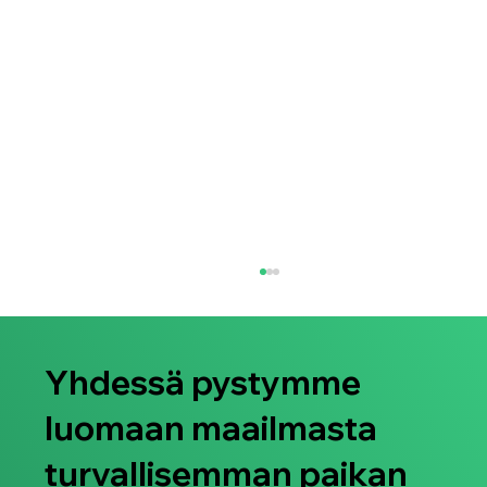
Yhdessä pystymme
luomaan maailmasta
turvallisemman paikan