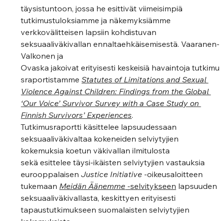
täysistuntoon, jossa he esittivät viimeisimpiä 
tutkimustuloksiamme ja näkemyksiämme 
verkkovälitteisen lapsiin kohdistuvan 
seksuaaliväkivallan ennaltaehkäisemisestä. Vaaranen-
Valkonen ja 
Ovaska jakoivat erityisesti keskeisiä havaintoja tutkimu
sraportistamme 
Statutes of Limitations and Sexual 
Violence Against Children: Findings from the Global 
‘Our Voice’ Survivor Survey with a Case Study on 
Finnish Survivors’ Experiences
. 
Tutkimusraportti käsittelee lapsuudessaan 
seksuaaliväkivaltaa kokeneiden selviytyjien 
kokemuksia koetun väkivallan ilmitulosta 
sekä esittelee täysi-ikäisten selviytyjien vastauksia 
eurooppalaisen 
Justice Initiative
 -oikeusaloitteen 
tukemaan 
Meidän Äänemme
 -selvitykseen
 lapsuuden 
seksuaaliväkivallasta, keskittyen erityisesti 
tapaustutkimukseen suomalaisten selviytyjien 