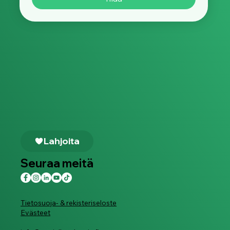
Lahjoita
Seuraa meitä
Tietosuoja- & rekisteriseloste
Evästeet