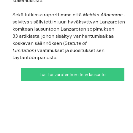
kokemuksista.
Sekä tutkimusraporttimme että 
Meidän Äänemme
 -
selvitys sisällytettiin juuri hyväksyttyyn Lanzaroten 
komitean lausuntoon Lanzaroten sopimuksen 
33 artiklasta, johon sisältyy vanhentumisaikaa 
koskevan säännöksen (S
tatute of 
Limitation
) vaatimukset ja suositukset sen 
täytäntöönpanosta.  
Lue Lanzaroten komitean lausunto