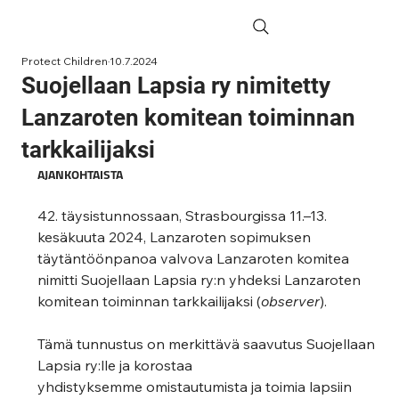
Protect Children
10.7.2024
Suojellaan Lapsia ry nimitetty
Lanzaroten komitean toiminnan
tarkkailijaksi
AJANKOHTAISTA
42. täysistunnossaan, Strasbourgissa 11
.–
13. 
kesäkuuta 2024, Lanzaroten sopimuksen 
täytäntöönpanoa valvova Lanzaroten komitea 
nimitti Suojellaan Lapsia ry:n yhdeksi Lanzaroten 
komitean toiminnan tarkkailijaksi (
observer
). 
Tämä tunnustus on merkittävä saavutus Suojellaan 
Lapsia ry:lle ja korostaa 
yhdistyksemme omistautumista ja toimia lapsiin 