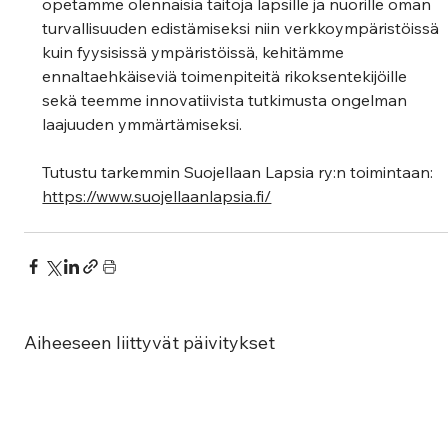
opetamme olennaisia taitoja lapsille ja nuorille oman 
turvallisuuden edistämiseksi niin verkkoympäristöissä 
kuin fyysisissä ympäristöissä, kehitämme 
ennaltaehkäiseviä toimenpiteitä rikoksentekijöille 
sekä teemme innovatiivista tutkimusta ongelman 
laajuuden ymmärtämiseksi.  
Tutustu tarkemmin Suojellaan Lapsia ry:n toimintaan: 
https://www.suojellaanlapsia.fi/
Aiheeseen liittyvät päivitykset