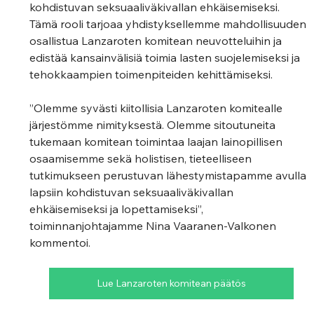
kohdistuvan seksuaaliväkivallan ehkäisemiseksi. 
Tämä rooli tarjoaa yhdistyksellemme mahdollisuuden 
osallistua Lanzaroten komitean neuvotteluihin ja 
edistää kansainvälisiä toimia lasten suojelemiseksi ja 
tehokkaampien toimenpiteiden kehittämiseksi.  
”Olemme syvästi kiitollisia Lanzaroten komitealle 
järjestömme nimityksestä. Olemme sitoutuneita 
tukemaan komitean toimintaa laajan lainopillisen 
osaamisemme sekä holistisen, tieteelliseen 
tutkimukseen perustuvan lähestymistapamme avulla 
lapsiin kohdistuvan seksuaaliväkivallan 
ehkäisemiseksi ja lopettamiseksi”, 
toiminnanjohtajamme Nina Vaaranen-Valkonen 
kommentoi.
Lue Lanzaroten komitean päätös