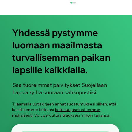
Yhdessä pystymme
luomaan maailmasta
turvallisemman paikan
lapsille kaikkialla.
Suojellaan Lapsia ry juhlistaa Pride-
kuukautta 2026
Saa tuoreimmat päivitykset Suojellaan
Lapsia ry:ltä suoraan sähköpostiisi.
Tilaamalla uutiskirjeen annat suostumuksesi siihen, että
käsittelemme tietojasi
tietosuojaselosteemme
mukaisesti. Voit peruuttaa tilauksesi milloin tahansa.