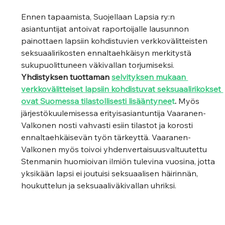
Ennen tapaamista, Suojellaan Lapsia ry:n 
asiantuntijat antoivat raportoijalle lausunnon 
painottaen lapsiin kohdistuvien verkkovälitteisten 
seksuaalirikosten ennaltaehkäisyn merkitystä 
sukupuolittuneen väkivallan torjumiseksi. 
Yhdistyksen tuottaman 
selvityksen mukaan 
verkkovälitteiset lapsiin kohdistuvat seksuaalirikokset 
ovat Suomessa tilastollisesti lisääntynee
t
. 
Myös 
järjestökuulemisessa erityisasiantuntija Vaaranen-
Valkonen nosti vahvasti esiin tilastot ja korosti 
ennaltaehkäisevän työn tärkeyttä. Vaaranen-
Valkonen myös toivoi yhdenvertaisuusvaltuutettu 
Stenmanin huomioivan ilmiön tulevina vuosina, jotta 
yksikään lapsi ei joutuisi seksuaalisen häirinnän, 
houkuttelun ja seksuaaliväkivallan uhriksi.  