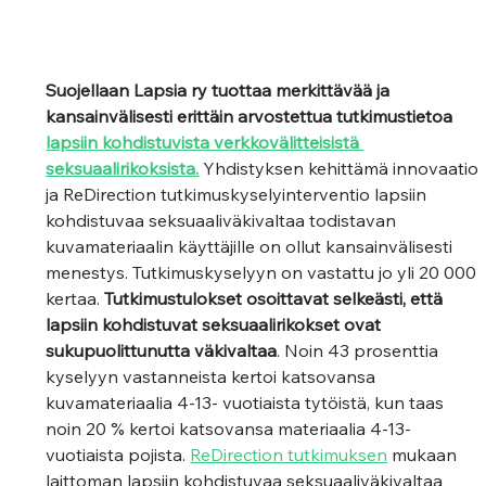
Suojellaan Lapsia ry tuottaa merkittävää ja 
kansainvälisesti erittäin arvostettua tutkimustietoa 
lapsiin kohdistuvista verkkovälitteisistä 
seksuaalirikoksista.
 Yhdistyksen kehittämä innovaatio 
ja ReDirection tutkimuskyselyinterventio lapsiin 
kohdistuvaa seksuaaliväkivaltaa todistavan 
kuvamateriaalin käyttäjille on ollut kansainvälisesti 
menestys. Tutkimuskyselyyn on vastattu jo yli 20 000 
kertaa. 
Tutkimustulokset osoittavat selkeästi, että 
lapsiin kohdistuvat seksuaalirikokset ovat 
sukupuolittunutta väkivaltaa
. Noin 43 prosenttia 
kyselyyn vastanneista kertoi katsovansa 
kuvamateriaalia 4-13- vuotiaista tytöistä, kun taas 
noin 20 % kertoi katsovansa materiaalia 4-13- 
vuotiaista pojista.
ReDirection tutkimuksen
 mukaan 
laittoman lapsiin kohdistuvaa seksuaaliväkivaltaa 