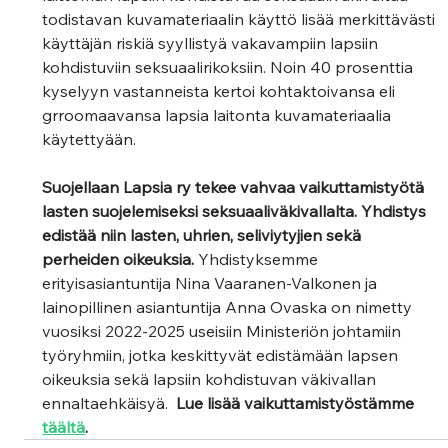
todistavan kuvamateriaalin käyttö lisää merkittävästi 
käyttäjän riskiä syyllistyä vakavampiin lapsiin 
kohdistuviin seksuaalirikoksiin. Noin 40 prosenttia 
kyselyyn vastanneista kertoi kohtaktoivansa eli 
grroomaavansa lapsia laitonta kuvamateriaalia 
käytettyään.   
Suojellaan Lapsia ry tekee vahvaa vaikuttamistyötä 
lasten suojelemiseksi seksuaaliväkivallalta. Yhdistys 
edistää niin lasten, uhrien, seliviytyjien sekä 
perheiden oikeuksia.
 Yhdistyksemme 
erityisasiantuntija Nina Vaaranen-Valkonen ja 
lainopillinen asiantuntija Anna Ovaska on nimetty 
vuosiksi 2022-2025 useisiin Ministeriön johtamiin 
työryhmiin, jotka keskittyvät edistämään lapsen 
oikeuksia sekä lapsiin kohdistuvan väkivallan 
ennaltaehkäisyä. 
 Lue lisää vaikuttamistyöstämme 
täältä
.  