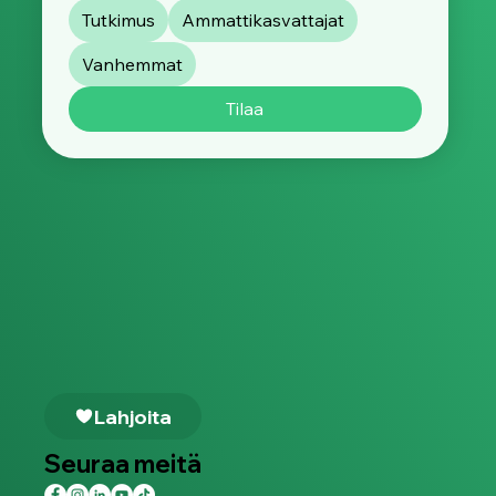
Tutkimus
Ammattikasvattajat
Vanhemmat
Tilaa
Lahjoita
Seuraa meitä