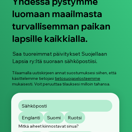
Yhdessä pystymme
luomaan maailmasta
turvallisemman paikan
lapsille kaikkialla.
Älylaseja käytetään jo nyt naisten ja
lasten salakuvaamiseen
Saa tuoreimmat päivitykset Suojellaan
Lapsia ry:ltä suoraan sähköpostiisi.
Tilaamalla uutiskirjeen annat suostumuksesi siihen, että
käsittelemme tietojasi
tietosuojaselosteemme
mukaisesti. Voit peruuttaa tilauksesi milloin tahansa.
Englanti
Suomi
Ruotsi
Mitkä aiheet kiinnostavat sinua?