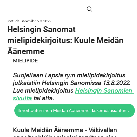
Matilda Sandvik
15.8.2022
Helsingin Sanomat
mielipidekirjoitus: Kuule Meidän
Äänemme
MIELIPIDE
Suojellaan Lapsia ry:n mielipidekirjoitus 
julkaistiin Helsingin Sanomissa 13.8.2022. 
Lue mielipidekirjoitus 
Helsingin Sanomien 
sivulta
 tai alta. 
Ilmoittautuminen Meidän Äänemme- kokemusasiantuntijaryhmään
Kuule Meidän Äänemme - Väkivallan 