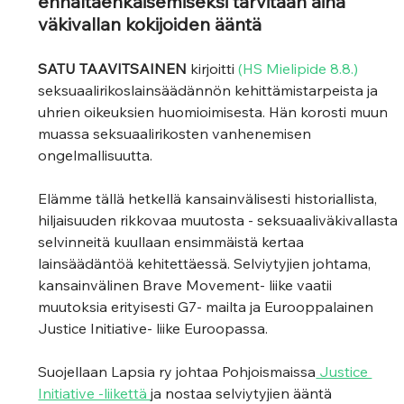
ennaltaehkäisemiseksi tarvitaan aina 
väkivallan kokijoiden ääntä
SATU TAAVITSAINEN
 kirjoitti 
(HS Mielipide 8.8.)
seksuaalirikoslainsäädännön kehittämistarpeista ja 
uhrien oikeuksien huomioimisesta. Hän korosti muun 
muassa seksuaalirikosten vanhenemisen 
ongelmallisuutta.
Elämme tällä hetkellä kansainvälisesti historiallista, 
hiljaisuuden rikkovaa muutosta - seksuaaliväkivallasta 
selvinneitä kuullaan ensimmäistä kertaa 
lainsäädäntöä kehitettäessä. Selviytyjien johtama, 
kansainvälinen Brave Movement- liike vaatii 
muutoksia erityisesti G7- mailta ja Eurooppalainen 
Justice Initiative- liike Euroopassa. 
Suojellaan Lapsia ry johtaa Pohjoismaissa
 Justice 
Initiative -liikettä 
ja nostaa selviytyjien ääntä 