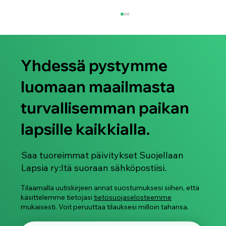
Yhdessä pystymme
luomaan maailmasta
turvallisemman paikan
lapsille kaikkialla.
Älylaseja käytetään jo nyt naisten ja
lasten salakuvaamiseen
Saa tuoreimmat päivitykset Suojellaan
Lapsia ry:ltä suoraan sähköpostiisi.
Tilaamalla uutiskirjeen annat suostumuksesi siihen, että
käsittelemme tietojasi
tietosuojaselosteemme
mukaisesti. Voit peruuttaa tilauksesi milloin tahansa.