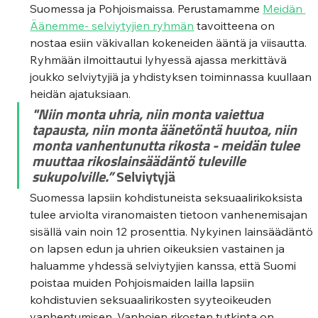
Suomessa ja Pohjoismaissa. Perustamamme 
Meidän 
Äänemme- selviytyjien ryhmän
 tavoitteena on 
nostaa esiin väkivallan kokeneiden ääntä ja viisautta. 
Ryhmään ilmoittautui lyhyessä ajassa merkittävä 
joukko selviytyjiä ja yhdistyksen toiminnassa kuullaan 
heidän ajatuksiaan.    
"Niin monta uhria, niin monta vaiettua 
tapausta, niin monta äänetöntä huutoa, niin 
monta vanhentunutta rikosta - meidän tulee 
muuttaa rikoslainsäädäntö tuleville 
sukupolville.”
 Selviytyjä  
Suomessa lapsiin kohdistuneista seksuaalirikoksista 
tulee arviolta viranomaisten tietoon vanhenemisajan 
sisällä vain noin 12 prosenttia. Nykyinen lainsäädäntö 
on lapsen edun ja uhrien oikeuksien vastainen ja 
haluamme yhdessä selviytyjien kanssa, että Suomi 
poistaa muiden Pohjoismaiden lailla lapsiin 
kohdistuvien seksuaalirikosten syyteoikeuden 
vanhentumisen. Vanhojen rikosten tutkinta on 