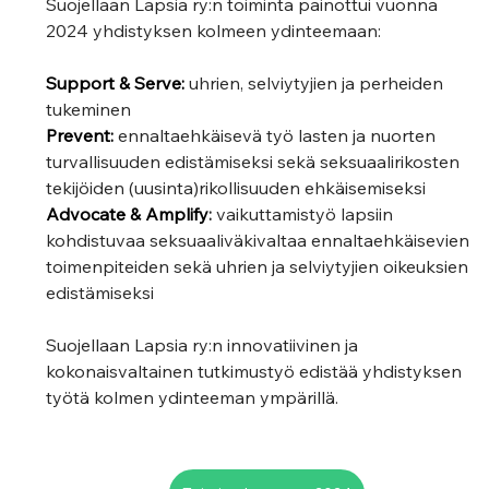
Suojellaan Lapsia ry:n toiminta painottui vuonna 
2024 yhdistyksen kolmeen ydinteemaan:
Support & Serve: 
uhrien, selviytyjien ja perheiden 
tukeminen
Prevent: 
ennaltaehkäisevä työ lasten ja nuorten 
turvallisuuden edistämiseksi sekä seksuaalirikosten 
tekijöiden (uusinta)rikollisuuden ehkäisemiseksi
Advocate & Amplify
:
vaikuttamistyö lapsiin 
kohdistuvaa seksuaaliväkivaltaa ennaltaehkäisevien 
toimenpiteiden sekä uhrien ja selviytyjien oikeuksien 
edistämiseksi
Suojellaan Lapsia ry:n innovatiivinen ja 
kokonaisvaltainen tutkimustyö edistää yhdistyksen 
työtä kolmen ydinteeman ympärillä. 