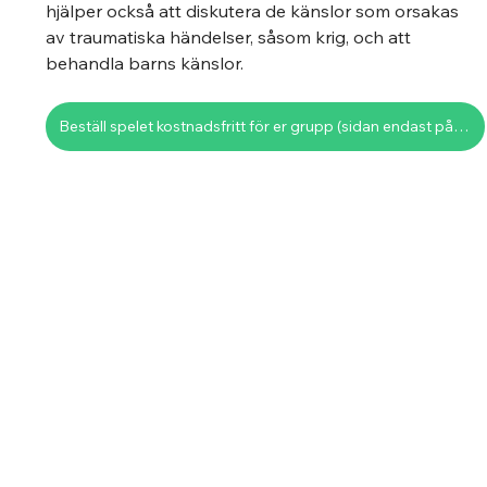
hjälper också att diskutera de känslor som orsakas 
av traumatiska händelser, såsom krig, och att 
behandla barns känslor.
Beställ spelet kostnadsfritt för er grupp (sidan endast på finska)