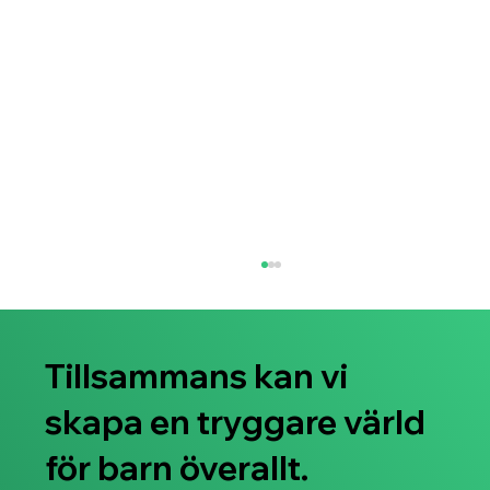
Tillsammans kan vi
skapa en tryggare värld
för barn överallt.