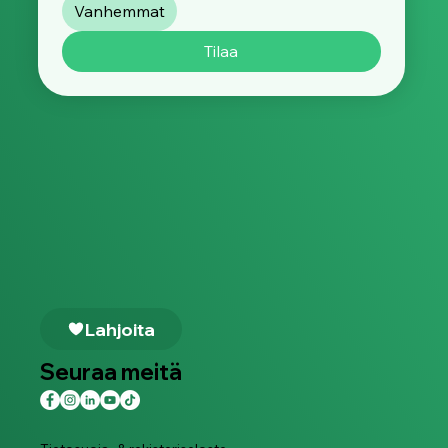
Vanhemmat
Tilaa
Lahjoita
Seuraa meitä