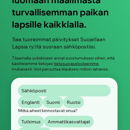
luomaan maailmasta
turvallisemman paikan
lapsille kaikkialla.
Suojellaan Lapsia ry juhlistaa Pride-
kuukautta 2026
Saa tuoreimmat päivitykset Suojellaan
Lapsia ry:ltä suoraan sähköpostiisi.
Tilaamalla uutiskirjeen annat suostumuksesi siihen, että
käsittelemme tietojasi
tietosuojaselosteemme
mukaisesti. Voit peruuttaa tilauksesi milloin tahansa.
Englanti
Suomi
Ruotsi
Mitkä aiheet kiinnostavat sinua?
Tutkimus
Ammattikasvattajat