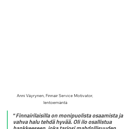
Anni Väyrynen, Finnair Service Motivator, 
lentoemäntä
”
Finnairilaisilla on monipuolista osaamista ja 
vahva halu tehdä hyvää. Oli ilo osallistua 
hankkeeseen, joka tarjosi mahdollisuuden 