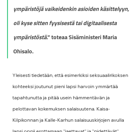
ympäristöjä vaikeidenkin asioiden käsittelyyn, 
oli kyse sitten fyysisestä tai digitaalisesta 
ympäristöstä
.” toteaa Sisäministeri Maria 
Ohisalo.
Yleisesti tiedetään, että esimerkiksi seksuaalirikoksen 
kohteeksi joutunut pieni lapsi harvoin ymmärtää 
tapahtunutta ja pitää usein hämmentävän ja 
pelottavan kokemuksen salaisuutena. Kaisa-
Kilpikonnan ja Kalle-Karhun salaisuuskirjojen avulla 
lapsi oppii erottamaan ”jaettavat” ja ”pidettävät” 