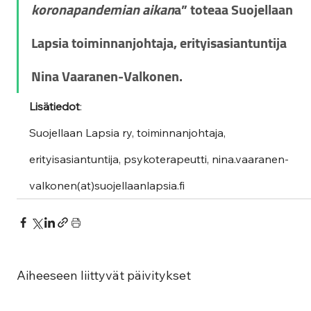
koronapandemian aikan
a” toteaa Suojellaan 
Lapsia toiminnanjohtaja, erityisasiantuntija 
Nina Vaaranen-Valkonen.
Lisätiedot
:
Suojellaan Lapsia ry, toiminnanjohtaja, 
erityisasiantuntija, psykoterapeutti, nina.vaaranen-
valkonen(at)suojellaanlapsia.fi
Aiheeseen liittyvät päivitykset