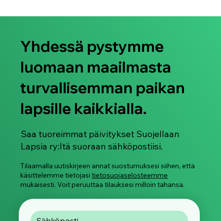
Yhdessä pystymme
luomaan maailmasta
turvallisemman paikan
lapsille kaikkialla.
Suojellaan Lapsia ry juhlistaa Pride-
kuukautta 2026
Saa tuoreimmat päivitykset Suojellaan
Lapsia ry:ltä suoraan sähköpostiisi.
Tilaamalla uutiskirjeen annat suostumuksesi siihen, että
käsittelemme tietojasi
tietosuojaselosteemme
mukaisesti. Voit peruuttaa tilauksesi milloin tahansa.