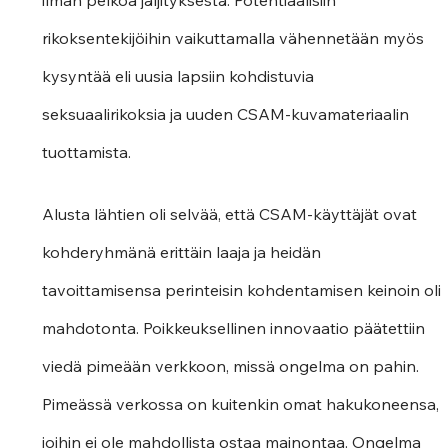
ilman pelkoa jäljityksestä. Potentiaalisiin 
rikoksentekijöihin vaikuttamalla vähennetään myös 
kysyntää eli uusia lapsiin kohdistuvia 
seksuaalirikoksia ja uuden CSAM-kuvamateriaalin 
tuottamista.
Alusta lähtien oli selvää, että CSAM-käyttäjät ovat 
kohderyhmänä erittäin laaja ja heidän 
tavoittamisensa perinteisin kohdentamisen keinoin oli 
mahdotonta. Poikkeuksellinen innovaatio päätettiin 
viedä pimeään verkkoon, missä ongelma on pahin. 
Pimeässä verkossa on kuitenkin omat hakukoneensa, 
joihin ei ole mahdollista ostaa mainontaa. Ongelma 