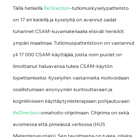
Tällä hetkellä 
ReDirection
-tutkimuskyselypatteristo 
on 17 eri kielellä ja kyselyitä on avannut sadat 
tuhannet CSAM-kuvamateriaalia etsivät henkilöt 
ympäri maailmaa. Tutkimuspatteristoon on vastannut 
yli 17 000 CSAM-käyttäjää, joista noin puolet on 
ilmoittanut haluavansa tukea CSAM-käytön 
lopettamiseksi. Kyselyihin vastanneita motivoidaan 
osallistumaan anonyymiin kuntouttavaan ja 
kognitiiviseen käyttäytymisterapiaan pohjautuvaan 
ReDirection
-omahoito-ohjelmaan. Ohjelma on sekä 
avoimessa että pimeässä verkossa (HUS 
Mielenterveystalo). Sen tavoitteena on tukea, ohjata 