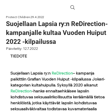
Protect Children
29.4.2022
Suojellaan Lapsia ry:n ReDirection-
kampanjalle kultaa Vuoden Huiput
2022 -kilpailussa
Päivitetty:
12.7.2022
TIEDOTE 
Suojellaan Lapsia ry:n 
ReDirection
– kampanja 
palkittiin Grafian Vuoden Huiput -kilpailussa Jokeri-
kategorian kultahuipulla. Syksyllä 2020 alkanut 
ReDirection
-hanke ennaltaehkäisee lapsiin 
kohdistuvaa seksuaalirikollisuutta keräämällä tietoa 
henkilöistä, jotka käyttävät lapsiin kohdistuvaa 
seksuaaliväkivaltaa todistavaa kuvamateriaalia 