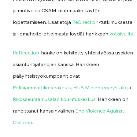
ja motivoida CSAM-materiaalin käytön 
lopettamiseen. Lisätietoja 
ReDirection
-tutkimuksesta 
ja -omahoito-ohjelmasta löydät hankkeen 
kotisivuilta
.
ReDirection
-hanke on kehitetty yhteistyössä useiden 
asiantuntijatahojen kanssa. Hankkeen 
pääyhteistyökumppanit ovat 
Poliisiammattikorkeakoulu
, 
HUS Mielenterveystalo
 ja 
Rikosseuraamusalan koulutuskeskus
. Hankkeen on 
rahoittanut kansainvälinen 
End Violence Against 
Children
.