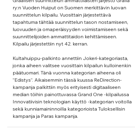
Graafisen suunnittelun ammattilaisten järjestö Grafia 
ry:n Vuoden Huiput on Suomen merkittävin luovan 
suunnittelun kilpailu. Vuosittain järjestettävä 
tapahtuma tähtää suunnittelun tason nostamiseen, 
luovuuden ja omaperäisyyden voimistamiseen sekä 
suunnittelijoiden ammattitaidon kehittämiseen. 
Kilpailu järjestettiin nyt 42. kerran.
Kultahuippu-palkinto annettiin Jokeri-kategoriasta, 
jonka aiheen valitsee vuosittain kilpailun kulloinenkin 
päätuomari. Tänä vuonna kategorian aiheena oli 
”Edistys”. Aikaisemmin tässä kuussa ReDirection-
kampanja palkittiin myös erityisesti digitaaliseen 
median töihin painottuvassa Grand One -kilpailussa 
Innovatiivisin teknologian käyttö -kategorian voitolla 
sekä kunniamaininnoilla kategorioista Tuloksellisin 
kampanja ja Paras kampanja.