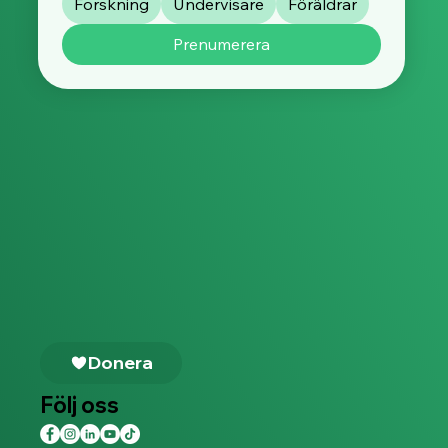
Forskning
Undervisare
Föräldrar
Prenumerera
Donera
Följ oss