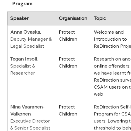
Program
Speaker
Organisation
Topic
Anna Ovaska
, 
Protect 
Welcome and 
Deputy Manager & 
Children
Introduction to 
Legal Specialist
ReDirection Proj
Tegan Insoll
, 
Protect 
Research on an
Specialist & 
Children
online offenders
Researcher
we have learnt f
ReDirection surve
CSAM users on t
web 
Nina Vaaranen-
Protect 
ReDirection Self
Valkonen
, 
Children
Program for CS
Executive Director 
users: Lowering 
& Senior Specialist
threshold to beh