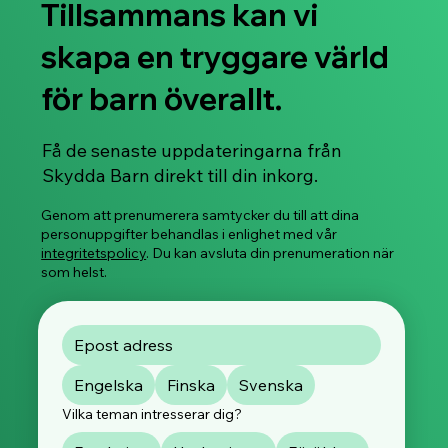
Tillsammans kan vi
skapa en tryggare värld
för barn överallt.
Svenskspråkiga Stop, Slow & Go™ -
Få de senaste uppdateringarna från
distansworkshoppar som främjar barnens
Skydda Barn direkt till din inkorg.
känslo- och säkerhetsfärdigheter börjar i
januari 2026!
Genom att prenumerera samtycker du till att dina
personuppgifter behandlas i enlighet med vår
integritetspolicy
. Du kan avsluta din prenumeration när
som helst.
Engelska
Finska
Svenska
Vilka teman intresserar dig?