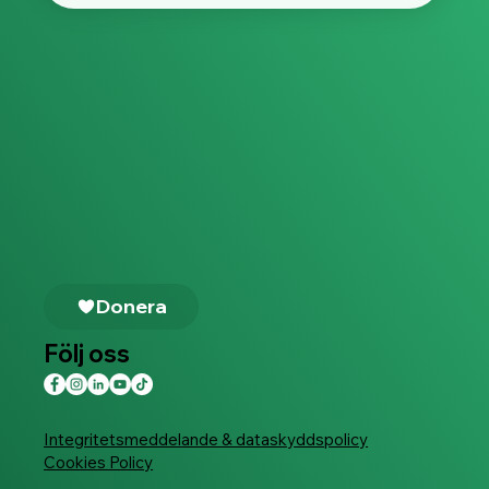
Donera
Följ oss
Integritetsmeddelande & dataskyddspolicy
Cookies Policy