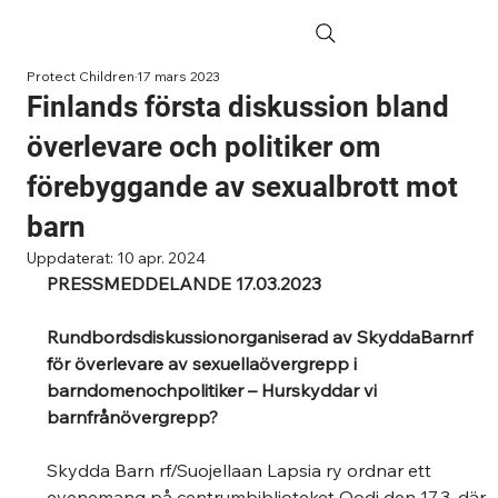
Protect Children
17 mars 2023
Finlands första diskussion bland
överlevare och politiker om
förebyggande av sexualbrott mot
barn
Uppdaterat:
10 apr. 2024
PRESSMEDDELANDE 17.03.2023
Rundbordsdiskussionorganiserad av SkyddaBarnrf 
för överlevare av sexuellaövergrepp i 
barndomenochpolitiker – Hurskyddar vi 
barnfrånövergrepp?
Skydda Barn rf/Suojellaan Lapsia ry ordnar ett 
evenemang på centrumbiblioteket Oodi den 17.3, där 