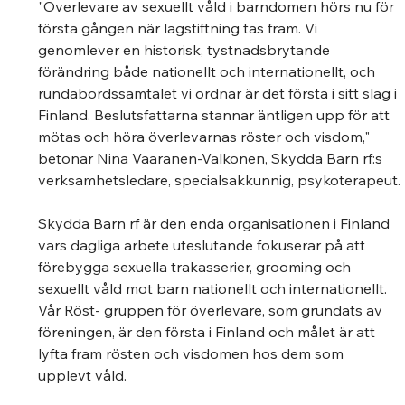
"Överlevare av sexuellt våld i barndomen hörs nu för 
första gången när lagstiftning tas fram. Vi 
genomlever en historisk, tystnadsbrytande 
förändring både nationellt och internationellt, och 
rundabordssamtalet vi ordnar är det första i sitt slag i 
Finland. Beslutsfattarna stannar äntligen upp för att 
mötas och höra överlevarnas röster och visdom," 
betonar Nina Vaaranen-Valkonen, Skydda Barn rf:s 
verksamhetsledare, specialsakkunnig, psykoterapeut.
Skydda Barn rf är den enda organisationen i Finland 
vars dagliga arbete uteslutande fokuserar på att 
förebygga sexuella trakasserier, grooming och 
sexuellt våld mot barn nationellt och internationellt. 
Vår Röst- gruppen för överlevare, som grundats av 
föreningen, är den första i Finland och målet är att 
lyfta fram rösten och visdomen hos dem som 
upplevt våld. 