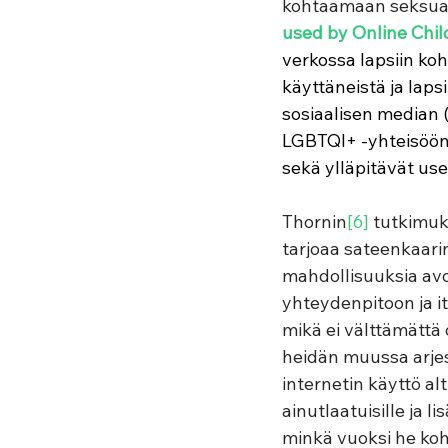
kohtaamaan seksuaa
used by Online Chi
verkossa lapsiin ko
käyttäneistä ja laps
sosiaalisen median (
LGBTQI+ -yhteisöön 
sekä ylläpitävät use
Thornin
[6]
 tutkimu
tarjoaa sateenkaarin
mahdollisuuksia avo
yhteydenpitoon ja i
mikä ei välttämättä 
heidän muussa arjes
internetin käyttö al
ainutlaatuisille ja lis
minkä vuoksi he koh