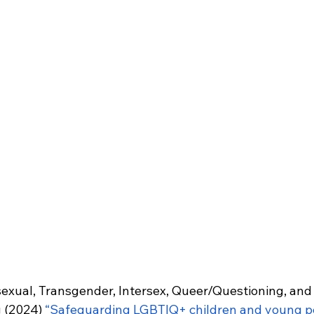
isexual, Transgender, Intersex, Queer/Questioning, and
 (2024) 
“Safeguarding LGBTIQ+ children and young p