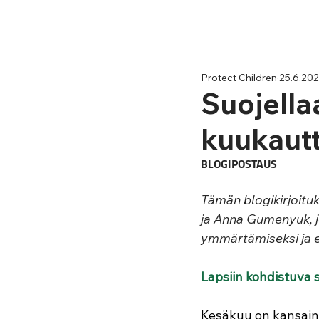
Protect Children
25.6.20
Suojellaa
kuukaut
BLOGIPOSTAUS
Tämän blogikirjoitu
ja Anna Gumenyuk, j
ymmärtämiseksi ja e
Lapsiin kohdistuva 
Kesäkuu on kansainv