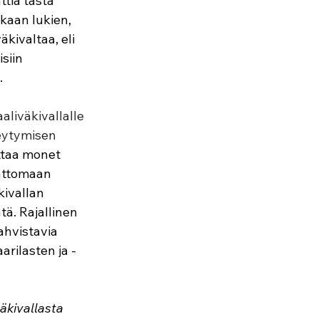
tia tästä 
kaan lukien, 
kivaltaa, eli 
siin 
.
liväkivallalle 
teytymisen 
taa monet 
mattomaan 
ivallan 
tä. Rajallinen 
ahvistavia 
rilasten ja -
äkivallasta 