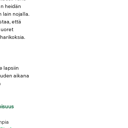
n heidän 
ain nojalla. 
taa, että 
uoret 
harikoksia.
lapsiin 
auden aikana 
 
oisuus
mpia 