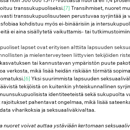
sa noin 300 000 13-17-vuotiasta nuorta eli 1,4 prosent
ioituu transsukupuoliseksi.
[7] 
Transihmiset, nuoret mu
vasti 
transsukupuolisuuteen perustuvaa syrjintää ja vä
nsfobiaa kohdistuu myös ei-binäärisiin ja intersukupuoli
eitä ei aina sisällytetä vaikuttamis- tai tutkimustoimiin
oliset lapset ovat erityisen alttiita lapsuuden seksuaa
nnollisten ja mielenterveyteen liittyvien tekijöiden ris
kasvatuksen tai kannustavan ympäristön puute pakot
toa verkosta, mikä lisää heidän riskiään törmätä sopi
roomatuksi.
[6] 
Yksi suurimmista lapsuuden seksuaaliväk
äävistä tekijöistä on kuitenkin yhteiskunnallinen syrjin
a muunsukupuolisista identiteeteistä sekä sukupuolta v
 rajoitukset pahentavat ongelmaa, mikä lisää sateenkaa
data viharikoksia ja seksuaaliväkivaltaa.
la nuoret voivat auttaa ystäviään kertomaan seksuaaliv