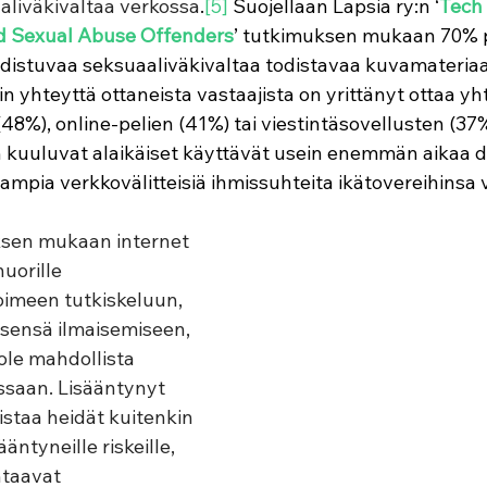
liväkivaltaa verkossa
.
[5]
 Suojellaan Lapsia ry:n ‘
Tech 
ld Sexual Abuse Offenders
’ tutkimuksen mukaan 
70% 
hdistuvaa seksuaaliväkivaltaa todistavaa kuvamateria
iin yhteyttä ottaneista vastaajista on yrittänyt ottaa y
48%), online-pelien (41%) tai viestintäsovellusten (37%
kuuluvat alaikäiset käyttävät usein enemmän aikaa dig
ampia verkkovälitteisiä ihmissuhteita ikätovereihinsa 
ksen mukaan internet 
uorille 
imeen tutkiskeluun, 
tsensä ilmaisemiseen, 
ole mahdollista 
saan. Lisääntynyt 
tistaa heidät kuitenkin 
ääntyneille riskeille, 
taavat 