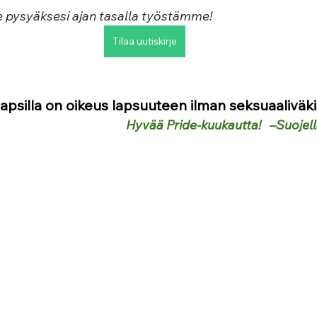
e pysyäksesi ajan tasalla työstämme!
Tilaa uutiskirje
apsilla on oikeus lapsuuteen ilman seksuaaliväki
Hyvää Pride-kuukautta!   –Suojel