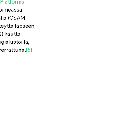
Platforms 
pimeässä 
alia (CSAM) 
hteyttä lapseen 
) kautta. 
ialustoilla, 
verrattuna.
[6]