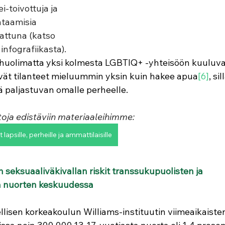
-toivottuja ja 
htaamisia 
attuna (katso 
 infografiikasta).
 huolimatta yksi kolmesta LGBTIQ+ -yhteisöön kuuluvas
ävät tilanteet mieluummin yksin kuin hakee apua
[6]
, si
ä paljastuvan omalle perheelle.
toja edistäviin materiaaleihimme:
lapsille, perheille ja ammattilaisille
seksuaaliväkivallan riskit transsukupuolisten ja 
 nuorten keskuudessa
lisen korkeakoulun Williams-instituutin viimeaikaisten