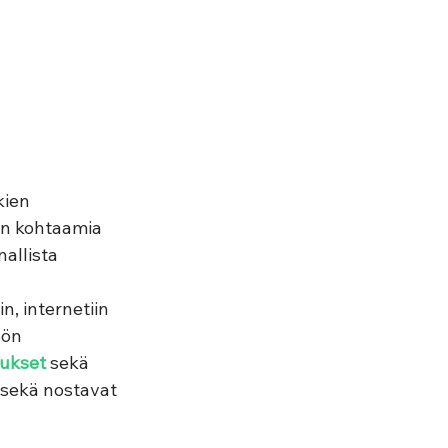
ien 
en kohtaamia 
allista 
, internetiin 
öön 
ukset 
sekä 
 sekä nostavat 