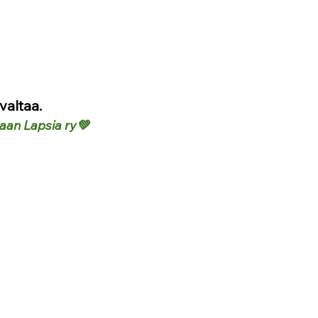
valtaa.
laan Lapsia ry💚