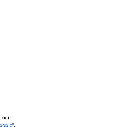
 more.
eople”
.