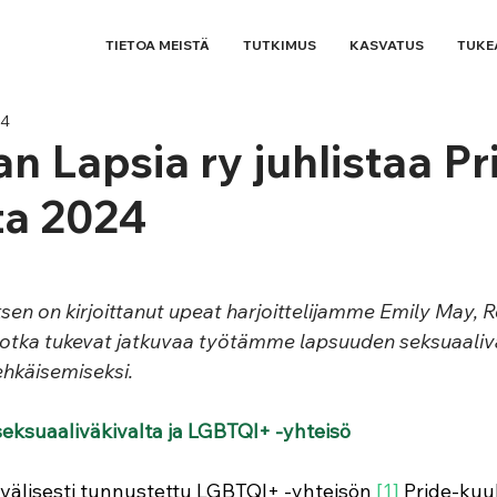
TIETOA MEISTÄ
TUTKIMUS
KASVATUS
TUKE
24
n Lapsia ry juhlistaa Pr
ta 2024
ksen on kirjoittanut upeat harjoittelijamme Emily May,
otka tukevat jatkuvaa työtämme lapsuuden seksuaalivä
hkäisemiseksi. 
seksuaaliväkivalta ja LGBTQI+ -yhteisö
älisesti tunnustettu LGBTQI+ -yhteisön 
[1]
Pride-kuu