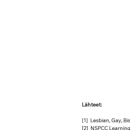
Lähteet: 
[1] 
 Lesbian, Gay, B
[2]  NSPCC Learning