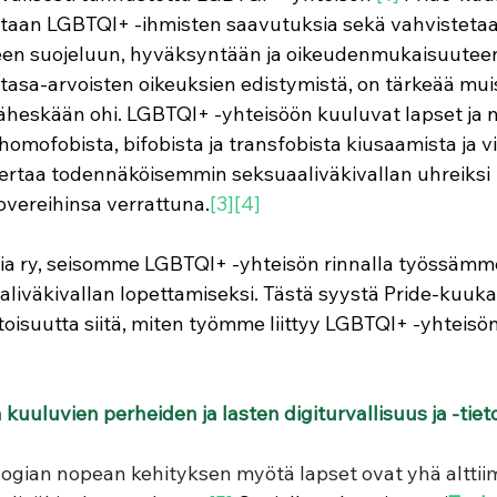
etaan LGBTQI+ -ihmisten saavutuksia sekä vahvistetaa
een suojeluun, hyväksyntään ja oikeudenmukaisuuteen l
tasa-arvoisten oikeuksien edistymistä, on tärkeää muis
 läheskään ohi. 
LGBTQI+ -yhteisöön kuuluvat lapset ja n
omofobista, bifobista ja transfobista kiusaamista ja vi
kertaa todennäköisemmin seksuaaliväkivallan uhreiksi 
vereihinsa verrattuna.
[3][4]
a ry, 
seisomme LGBTQI+ -yhteisön rinnalla työssämme 
liväkivallan lopettamiseksi. Tästä syystä Pride-kuuk
oisuutta siitä, miten työmme liittyy LGBTQI+ -yhteisön
uuluvien perheiden ja lasten digiturvallisuus ja -tiet
ologian nopean kehityksen myötä lapset ovat yhä alttii