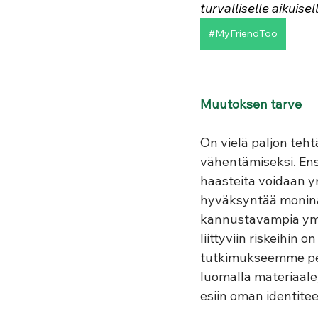
turvalliselle aikuisel
#MyFriendToo
Muutoksen tarve
On vielä paljon teh
vähentämiseksi. Ens
haasteita voidaan y
hyväksyntää moninai
kannustavampia ympär
liittyviin riskeihi
tutkimukseemme pe
luomalla materiaale
esiin oman identitee