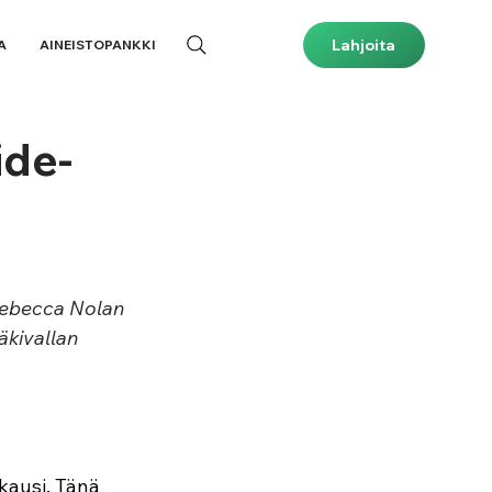
Lahjoita
A
AINEISTOPANKKI
ide-
 Rebecca Nolan 
kivallan 
kausi. Tänä 