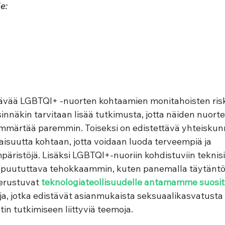
le:
tävää LGBTQI+ -nuorten kohtaamien monitahoisten risk
innäkin tarvitaan lisää tutkimusta, jotta näiden nuort
mmärtää paremmin. Toiseksi on edistettävä yhteiskunn
suutta kohtaan, jotta voidaan luoda terveempiä ja 
istöjä. Lisäksi LGBTQI+-nuoriin kohdistuviin teknisiin
n on puututtava tehokkaammin, kuten panemalla täytänt
rustuvat 
teknologiateollisuudelle antamamme suosit
ja, jotka edistävät asianmukaista seksuaalikasvatusta
tin tutkimiseen liittyviä teemoja.