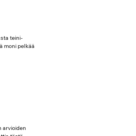
ta teini-
llä moni pelkää 
 arvioiden 