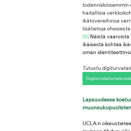
todennäköisemmin ei
haitallisia verkkoko
ikätovereihinsa verr
lisätietoja oheisesta
[6]
 Näistä vaaroista
ikäisestä kohtaa ik
oman identiteettins
Tutustu digiturvatai
Digiturvataitomateriaalit 
Lapsuudessa koetun 
muunsukupuolisten
UCLA:n oikeustieteel