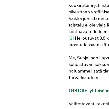
kuukautena juhlist
oikeuttaan yhtäläis
Vaikka juhlistamme 
taistelu ei ole vielä
kohtaavat edelleen h
[2]
He joutuvat 3,8 
lapsuudessaan ikäto
Me, Suojellaan Lapsi
kohdistuvan seksuaa
haluamme lisätä tiet
turvallisuuteen.
LGBTQI+ -yhteisöön k
Valitettavasti tekn